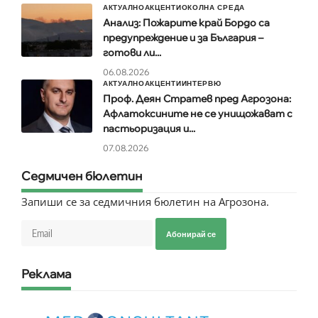
АКТУАЛНО
АКЦЕНТИ
ОКОЛНА СРЕДА
Анализ: Пожарите край Бордо са
предупреждение и за България –
готови ли...
06.08.2026
АКТУАЛНО
АКЦЕНТИ
ИНТЕРВЮ
Проф. Деян Стратев пред Агрозона:
Афлатоксините не се унищожават с
пастьоризация и...
07.08.2026
Седмичен бюлетин
Запиши се за седмичния бюлетин на Агрозона.
Абонирай се
Реклама