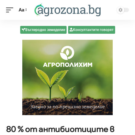
Aa
Въглеродно земеделие
Консултантите говорят
80 % от антибиотиците в