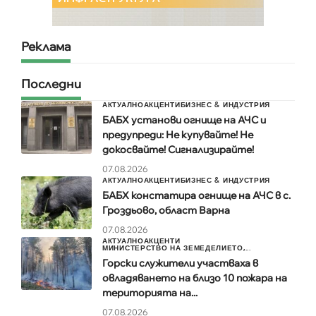
Реклама
Последни
АКТУАЛНО
АКЦЕНТИ
БИЗНЕС & ИНДУСТРИЯ
БАБХ установи огнище на АЧС и
предупреди: Не купувайте! Не
докосвайте! Сигнализирайте!
07.08.2026
АКТУАЛНО
АКЦЕНТИ
БИЗНЕС & ИНДУСТРИЯ
БАБХ констатира огнище на АЧС в с.
Гроздьово, област Варна
07.08.2026
АКТУАЛНО
АКЦЕНТИ
МИНИСТЕРСТВО НА ЗЕМЕДЕЛИЕТО,...
Горски служители участваха в
овладяването на близо 10 пожара на
територията на...
07.08.2026