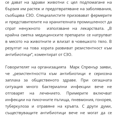
се дават на здрави животни с цел подпомагане на
бързия им растеж и предотвратяване на заболявания,
съобщава СЗО. Специалистите призовават фермерите
и представителите на хранителната промишленост да
спрат ненужното използване на лекарствата. „В
крайна сметка медицинските препарати се натрупват
в месото на животните и влизат в човешкото тяло. В
резултат на това хората развиват резистентност към
антибиотици“, коментират от СЗО.
Говорителят на организацията Марк Спренър заяви,
че „резистентността към антибиотици е сериозна
заплаха за общественото здраве. При сегашната
ситуация много бактериални инфекции вече не
отговарят на лечението. Примерите включват
инфекции на пикочните пътища, пневмония, гонорея,
туберкулоза и отравяне на кръвта. С други думи,
съществуващите антибиотици вече не могат да се