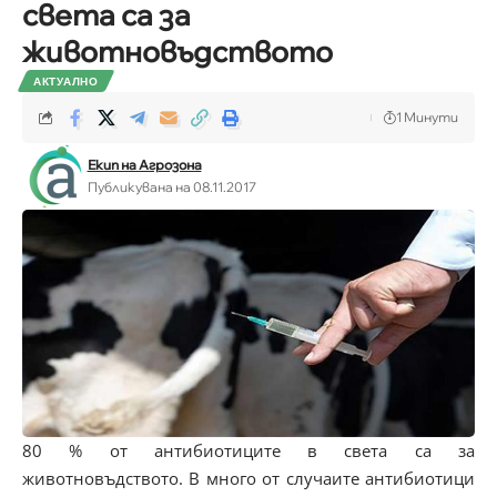
света са за
животновъдството
АКТУАЛНО
1 Минути
Екип на Агрозона
Публикувана на 08.11.2017
80 % от антибиотиците в света са за
животновъдството. В много от случаите антибиотици