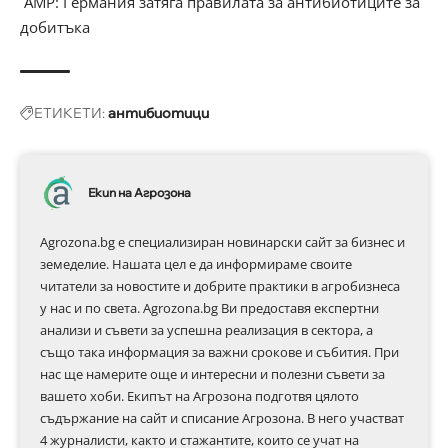
АМР: Германия затяга правилата за антибиотиците за
добитъка
ЕТИКЕТИ:
антибиотици
Екип на Агрозона
Agrozona.bg e специализиран новинарски сайт за бизнес и
земеделие. Нашата цел е да информираме своите
читатели за новостите и добрите практики в агробизнеса
у нас и по света. Agrozona.bg Ви предоставя експертни
анализи и съвети за успешна реализация в сектора, а
също така информация за важни срокове и събития. При
нас ще намерите още и интересни и полезни съвети за
вашето хоби. Екипът на Агрозона подготвя цялото
съдържание на сайт и списание Агрозона. В него участват
4 журналисти, както и стажантите, които се учат на