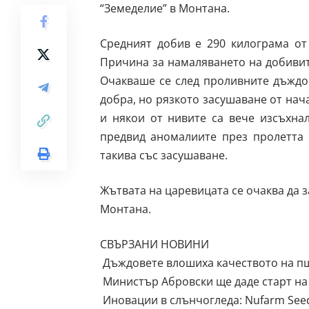
“Земеделие” в Монтана.
Средният добив е 290 килограма от
Причина за намаляването на добивите
Очакваше се след проливните дъждо
добра, но рязкото засушаване от нач
и някои от нивите са вече изсъхна
предвид аномалиите през пролетта 
такива със засушаване.
Жътвата на царевицата се очаква да з
Монтана.
СВЪРЗАНИ НОВИНИ
Дъждовете влошиха качеството на пш
Министър Абровски ще даде старт на 
Иновации в слънчогледа: Nufarm Seed