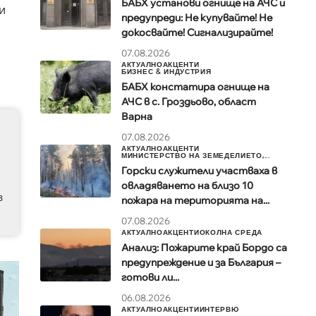
БАБХ установи огнище на АЧС и
и
предупреди: Не купувайте! Не
докосвайте! Сигнализирайте!
07.08.2026
АКТУАЛНО
АКЦЕНТИ
БИЗНЕС & ИНДУСТРИЯ
БАБХ констатира огнище на
АЧС в с. Гроздьово, област
Варна
07.08.2026
АКТУАЛНО
АКЦЕНТИ
МИНИСТЕРСТВО НА ЗЕМЕДЕЛИЕТО,...
Горски служители участваха в
овладяването на близо 10
в
пожара на територията на...
07.08.2026
АКТУАЛНО
АКЦЕНТИ
ОКОЛНА СРЕДА
Анализ: Пожарите край Бордо са
предупреждение и за България –
готови ли...
06.08.2026
АКТУАЛНО
АКЦЕНТИ
ИНТЕРВЮ