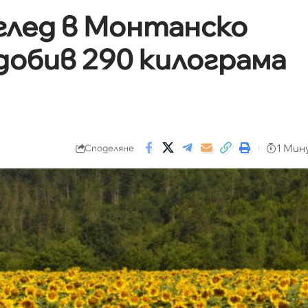
глед в Монтанско
добив 290 килограма
1 Мин
Споделяне