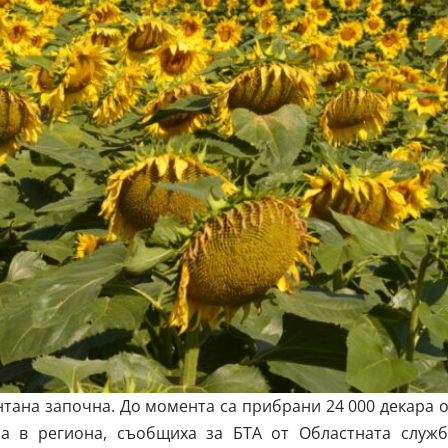
тана започна. До момента са прибрани 24 000 декара 
ра в региона, съобщиха за БТА от Областната служб