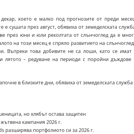
 декар, което е малко под прогнозите от преди месец
 е сушата през август, обявиха от земеделската служб
ве през юни и юли реколтата от слънчоглед да е мног
алото на този месец е спряло развитието на слънчогле
ли. Въпреки това добивите не са лоши, като се имат 
и лятото – редуване на периоди с поройни дъждове 
апочне в близките дни, обявиха от земеделската служба
еницата, но хлябът остава защитен
жътвена кампания 2026 г.
s разширява портфолиото си за 2026 г.