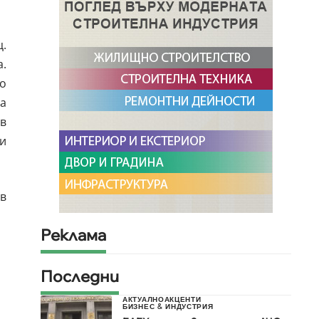
.
а.
о
да
в
и
 в
Реклама
Последни
АКТУАЛНО
АКЦЕНТИ
БИЗНЕС & ИНДУСТРИЯ