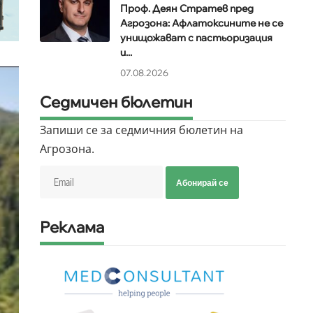
Проф. Деян Стратев пред
Агрозона: Афлатоксините не се
унищожават с пастьоризация
и...
07.08.2026
Седмичен бюлетин
Запиши се за седмичния бюлетин на
Агрозона.
Абонирай се
Реклама