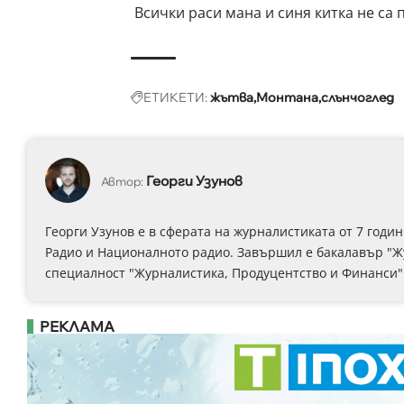
Всички раси мана и синя китка не са
ЕТИКЕТИ:
жътва
Монтана
слънчоглед
Георги Узунов
Автор:
Георги Узунов е в сферата на журналистиката от 7 годин
Радио и Националното радио. Завършил е бакалавър "Жу
специалност "Журналистика, Продуцентство и Финанси"
РЕКЛАМА