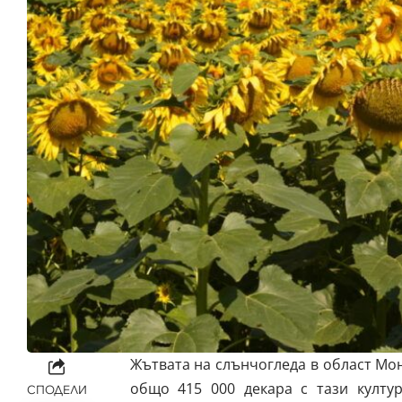
Жътвата на слънчогледа в област Мон
общо 415 000 декара с тази култу
СПОДЕЛИ