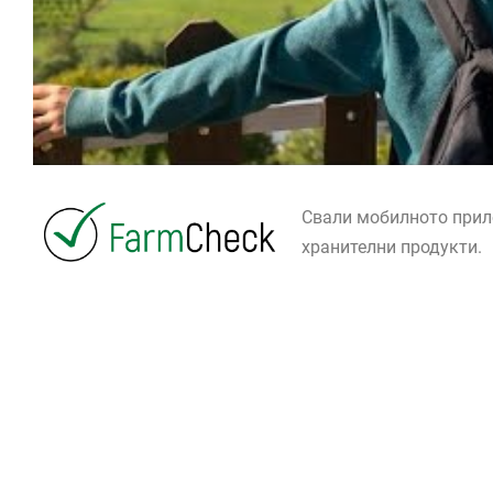
Свали мобилното при
хранителни продукти.