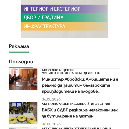
Реклама
Последни
АКТУАЛНО
АКЦЕНТИ
МИНИСТЕРСТВО НА ЗЕМЕДЕЛИЕТО,...
Министър Абровски: Амбицията ни е
реално да защитим българските
производители на плодове...
06.08.2026
АКТУАЛНО
АКЦЕНТИ
БИЗНЕС & ИНДУСТРИЯ
БАБХ и СДВР разкриха незаконен цех
за бутилиране на зехтин
06.08.2026
АКТУАЛНО
АКЦЕНТИ
ОТГЛЕЖДАНЕ НА ОВЦЕ...