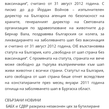
ваксинация“, считано от 31 август 2012 година. С
писмо до д-р Йордан Войнов – изпълнителен
директор на Българска агенция по безопасност на
храните, генералният директор на Световната
организация по здравеопазване на животните д-р
Бернар Вала, поздравява българския си колега, за
ликвидирането на заболяването шап без ваксинация
и считано от 31 август 2012 година, OIE възстановява
статута на България, като „свободна от шап страна без
ваксинация“. С промяната на статута, страната ни вече
може свободно да търгува възприемчиви към шап
живи животни с всички страни. Статутът на България,
като свободна от шап страна беше отнет вследствие
на констатираните през месец януари 2011 година
огнища на заболяването шап в Бургаска област.
СВЪРЗАНИ НОВИНИ
БАБХ и СДВР разкриха незаконен цех за бутилиране