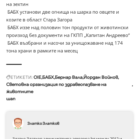
на зехтин
БАБХ установи две огнища на шарка по овцете и
козите в област Стара Загора
БАБХ иззе над половин тон продукти от животински
произход без документи на ГКПП „Капитан Андреево“
БАБХ възбрани и насочи за унищожаване над 174
тона храни в рамките на месец
ЕТИКЕТИ:
OIE
БАБХ
Бернар Вала
Йордан Войнов
Световна организация по здравеопазване на
животните
шап
Златко Златков
Златко Златков администрира agrozona.bg между 2012 и