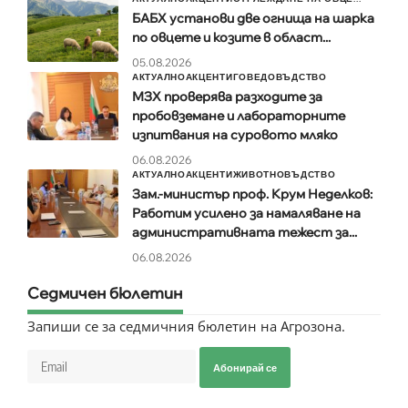
БАБХ установи две огнища на шарка
по овцете и козите в област...
05.08.2026
АКТУАЛНО
АКЦЕНТИ
ГОВЕДОВЪДСТВО
МЗХ проверява разходите за
пробовземане и лабораторните
изпитвания на суровото мляко
06.08.2026
АКТУАЛНО
АКЦЕНТИ
ЖИВОТНОВЪДСТВО
Зам.-министър проф. Крум Неделков:
Работим усилено за намаляване на
административната тежест за...
06.08.2026
Седмичен бюлетин
Запиши се за седмичния бюлетин на Агрозона.
Абонирай се