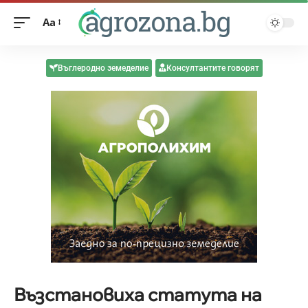
Aa
Въглеродно земеделие
Консултантите говорят
Възстановиха статута на