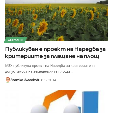
АКТУАЛНО
Публикуван е проект на Наредба за
критериите за плащане на площ
МЗХ публикува проект на Наредба за критериите за
допустимост на земеделските площи
…
Златко Златков
31.12.2014