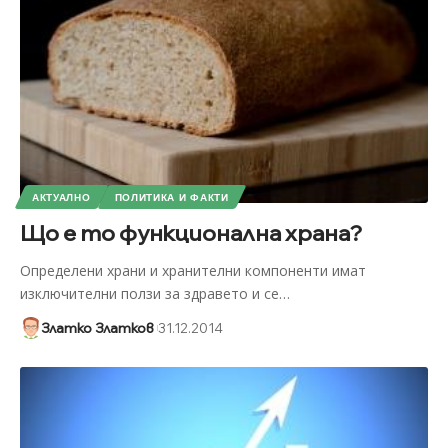
АКТУАЛНО
ПОЛИТИКА И ФАКТИ
Що е то функционална храна?
Определени храни и хранителни компоненти имат
изключителни ползи за здравето и се
…
Златко Златков
31.12.2014