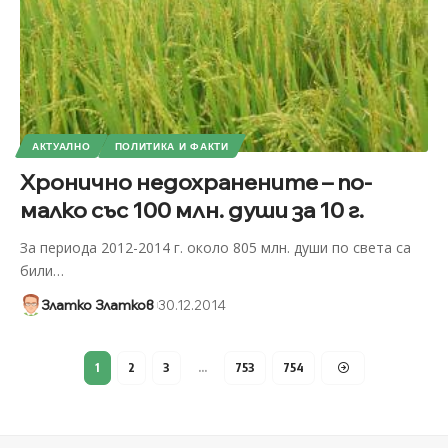
АКТУАЛНО
ПОЛИТИКА И ФАКТИ
Хронично недохранените – по-
малко със 100 млн. души за 10 г.
За периода 2012-2014 г. около 805 млн. души по света са
били
…
Златко Златков
30.12.2014
1
2
3
…
753
754