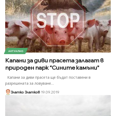
АКТУАЛНО
Капани за диви прасета залагат в
природен парк “Сините камъни”
Капани за диви прасета ще бъдат поставени в
разрешената за ловуване
…
Златко Златков
19.09.2019