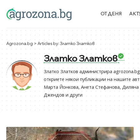
ОТ ДЕНЯ
АКТ
Agrozona.bg
>
Articles by: Златко Златков
Златко Златков
Златко Златков администрира agrozona.bg
откриете някои публикации на нашите авт
Марта Йонкова, Анета Стефанова, Диляна 
Джендов и други