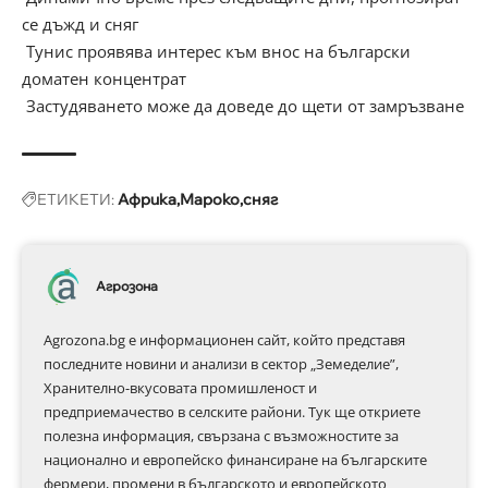
се дъжд и сняг
Тунис проявява интерес към внос на български
доматен концентрат
Застудяването може да доведе до щети от замръзване
ЕТИКЕТИ:
Африка
Мароко
сняг
Агрозона
Agrozona.bg e информационен сайт, който представя
последните новини и анализи в сектор „Земеделие”,
Хранително-вкусовата промишленост и
предприемачество в селските райони. Тук ще откриете
полезна информация, свързана с възможностите за
национално и европейско финансиране на българските
фермери, промени в българското и европейското