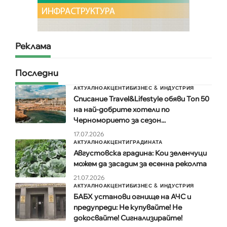
Реклама
Последни
АКТУАЛНО
АКЦЕНТИ
БИЗНЕС & ИНДУСТРИЯ
Списание Travel&Lifestyle обяви Топ 50
на най-добрите хотели по
Черноморието за сезон...
17.07.2026
АКТУАЛНО
АКЦЕНТИ
ГРАДИНАТА
Августовска градина: Кои зеленчуци
можем да засадим за есенна реколта
21.07.2026
АКТУАЛНО
АКЦЕНТИ
БИЗНЕС & ИНДУСТРИЯ
БАБХ установи огнище на АЧС и
предупреди: Не купувайте! Не
докосвайте! Сигнализирайте!