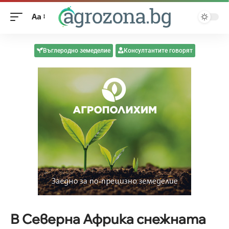
Aa
Въглеродно земеделие
Консултантите говорят
В Северна Африка снежната