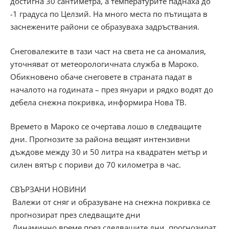
достигна 30 сантиметра, а температурите паднаха до
-1 градуса по Целзий. На много места по пътищата в
заснежените райони се образуваха задръствания.
Снеговалежите в тази част на света не са аномалия,
уточняват от метеорологичната служба в Мароко.
Обикновено обаче снеговете в страната падат в
началото на годината – през януари и рядко водят до
дебела снежна покривка, информира Нова ТВ.
Времето в Мароко се очертава лошо в следващите
дни. Прогнозите за района вещаят интензивни
дъждове между 30 и 50 литра на квадратен метър и
силен вятър с пориви до 70 километра в час.
СВЪРЗАНИ НОВИНИ
Валежи от сняг и образуване на снежна покривка се
прогнозират през следващите дни
Динамично време през следващите дни, прогнозират