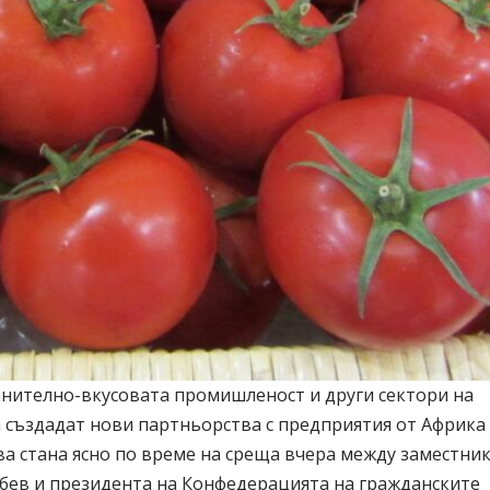
анително-вкусовата промишленост и други сектори на
създадат нови партньорства с предприятия от Африка
ва стана ясно по време на среща вчера между заместник
бев и президентa на Конфедерацията на гражданските