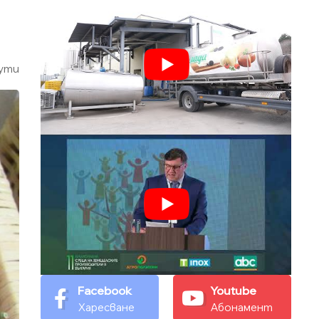
ути
Facebook
Youtube
Харесване
Абонамент