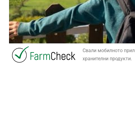
Свали мобилното при
хранителни продукти.