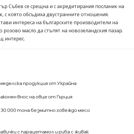
ър Събев се срещна и с акредитирания посланик на
к, с която обсъдиха двустранните отношения.
тави интереса на българските производители на
о розово масло да стъпят на новозеландския пазар.
щ интерес.
емеделска продукция от Украйна
конен внос на овце от Гърция
 30 000 тона безмитно говеждо месо
тавички с парацетамол и риба с живак