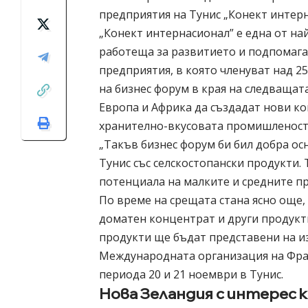
предприятия на Тунис „Конект интерн
„Конект интернасионал” е една от на
работеща за развитието и подпомага
предприятия, в която членуват над 
на бизнес форум в края на следващат
Европа и Африка да създадат нови ко
хранително-вкусовата промишленост
„Такъв бизнес форум би бил добра ос
Тунис със селскостопански продукти.
потенциала на малките и средните п
По време на срещата стана ясно още,
доматен концентрат и други продукт
продукти ще бъдат представени на и
Международната организация на Фран
периода 20 и 21 ноември в Тунис.
Нова Зеландия с интерес 