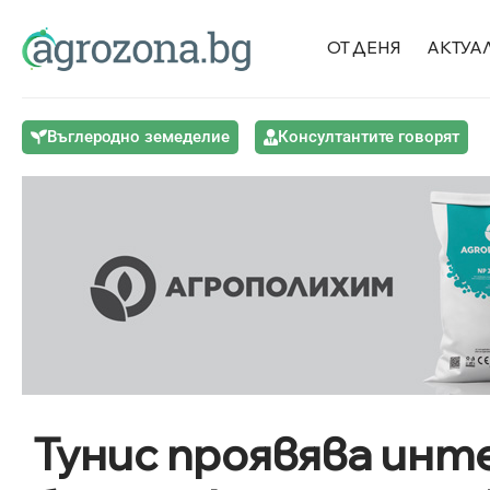
ОТ ДЕНЯ
АКТУА
Въглеродно земеделие
Консултантите говорят
Тунис проявява инте