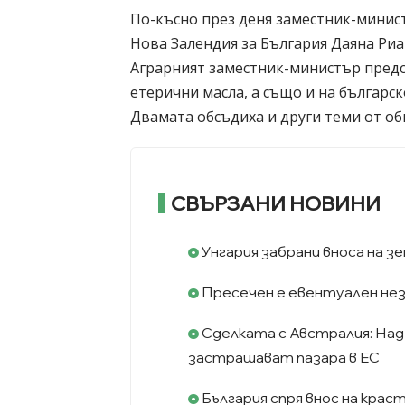
По-късно през деня заместник-минист
Нова Залендия за България Даяна Риа
Аграрният заместник-министър предс
етерични масла, а също и на българск
Двамата обсъдиха и други теми от об
СВЪРЗАНИ НОВИНИ
Унгария забрани вноса на з
Пресечен е евентуален неза
Сделката с Австралия: Над
застрашават пазара в ЕС
България спря внос на крас