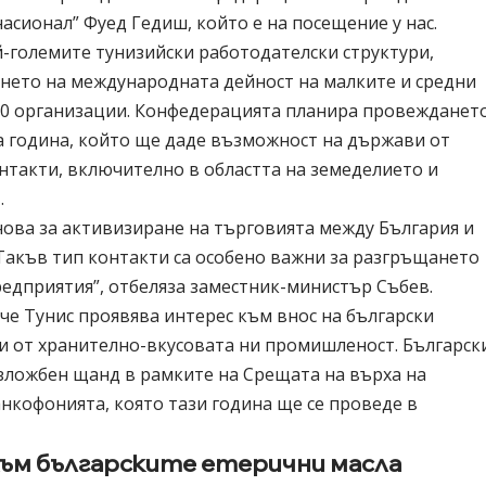
асионал” Фуед Гедиш, който е на посещение у нас.
й-големите тунизийски работодателски структури,
нето на международната дейност на малките и средни
250 организации. Конфедерацията планира провежданет
а година, който ще даде възможност на държави от
нтакти, включително в областта на земеделието и
.
нова за активизиране на търговията между България и
 Такъв тип контакти са особено важни за разгръщането
редприятия”, отбеляза заместник-министър Събев.
 че Тунис проявява интерес към внос на български
и от хранително-вкусовата ни промишленост. Българск
зложбен щанд в рамките на Срещата на върха на
кофонията, която тази година ще се проведе в
към българските етерични масла