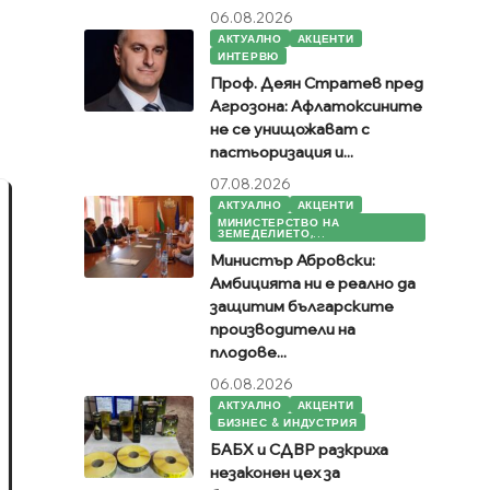
06.08.2026
АКТУАЛНО
АКЦЕНТИ
ИНТЕРВЮ
Проф. Деян Стратев пред
Агрозона: Афлатоксините
не се унищожават с
пастьоризация и...
07.08.2026
АКТУАЛНО
АКЦЕНТИ
МИНИСТЕРСТВО НА
ЗЕМЕДЕЛИЕТО,...
Министър Абровски:
Амбицията ни е реално да
защитим българските
производители на
плодове...
06.08.2026
АКТУАЛНО
АКЦЕНТИ
БИЗНЕС & ИНДУСТРИЯ
БАБХ и СДВР разкриха
незаконен цех за