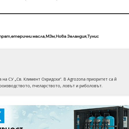
трат
етерични масла
МЗм
Нова Зеландия
Тунис
на СУ „Св. Климент Охридски“. В Аgrozona приоритет са й
роизводството, пчеларството, ловът и риболовът.