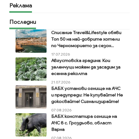
Реклама
Последни
Списание Travel&Lifestyle обяви
Топ 50 на най-добрите хотели
по Черноморието за сезон...
17.07.2026
Августовска градина: Кои
зеленчуци можем да засадим за
есенна реколта
21.07.2026
БАБХ установи огнище на АЧС
и предупреди: Не купувайте! Не
докосвайте! Сигнализирайте!
07.08.2026
БАБХ констатира огнище на
АЧС в с. Гроздьово, област
Варна
07.08.2026