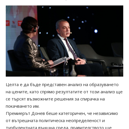
Целта е да бъде представен анализ на образуването
на цените, като спрямо резултатите от този анализ ще
се търсят възможните решения за спирачка на
покачването им.
Премиерът Донев беше категоричен, че независимо
от вътрешната политическа неопределеност и
турбулентната външна среда, правителството ще