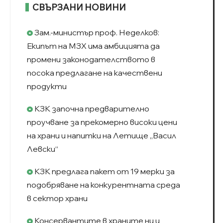
СВЪРЗАНИ НОВИНИ
Зам.-министър проф. Неделков:
Екипът на МЗХ има амбицията да
промени законодателството в
посока предлагане на качествени
продукти
КЗК започна предварително
проучване за прекомерно високи цени
на храни и напитки на Летище „Васил
Левски“
КЗК предлага пакет от 19 мерки за
подобряване на конкурентната среда
в сектор храни
Консервантите в храните ни и