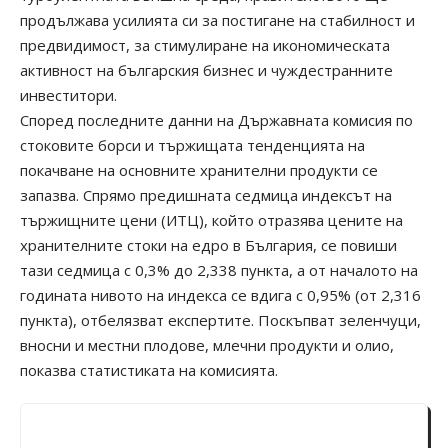
продължава усилията си за постигане на стабилност и
предвидимост, за стимулиране на икономическата
активност на българския бизнес и чуждестранните
инвеститори.
Според последните данни на Държавната комисия по
стоковите борси и тържищата тенденцията на
покачване на основните хранителни продукти се
запазва. Спрямо предишната седмица индексът на
тържищните цени (ИТЦ), който отразява цените на
хранителните стоки на едро в България, се повиши
тази седмица с 0,3% до 2,338 пункта, а от началото на
годината нивото на индекса се вдига с 0,95% (от 2,316
пункта), отбелязват експертите. Поскъпват зеленчуци,
вносни и местни плодове, млечни продукти и олио,
показва статистиката на комисията.