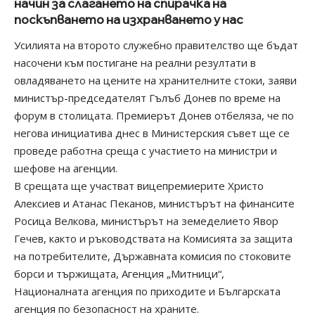
начин за слагането на спирачка на
поскъпването на изхранването у нас
Усилията на второто служебно правителство ще бъдат
насочени към постигане на реални резултати в
овладяването на цените на хранителните стоки, заяви
министър-председателят Гълъб Донев по време на
форум в столицата. Премиерът Донев отбеляза, че по
негова инициатива днес в Министерския съвет ще се
проведе работна среща с участието на министри и
шефове на агенции.
В срещата ще участват вицепремиерите Христо
Алексиев и Атанас Пеканов, министърът на финансите
Росица Велкова, министърът на земеделието Явор
Гечев, както и ръководствата на Комисията за защита
на потребителите, Държавната комисия по стоковите
борси и тържищата, Агенция „Митници“,
Националната агенция по приходите и Българската
агенция по безопасност на храните.