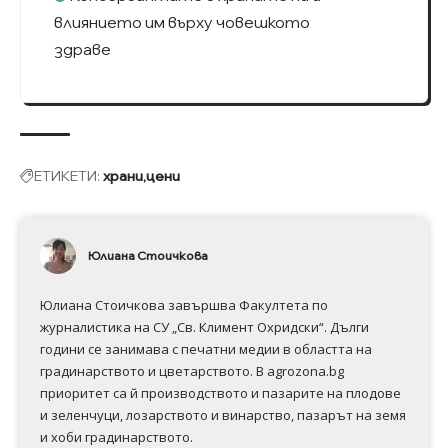
влиянието им върху човешкото
здраве
ЕТИКЕТИ:
храни
цени
Юлиана Стоичкова
Юлиана Стоичкова завършва Факултета по
журналистика на СУ „Св. Климент Охридски“. Дълги
години се занимава с печатни медии в областта на
градинарството и цветарството. В agrozona.bg
приоритет са й производството и пазарите на плодове
и зеленчуци, лозарството и винарство, пазарът на земя
и хоби градинарството.