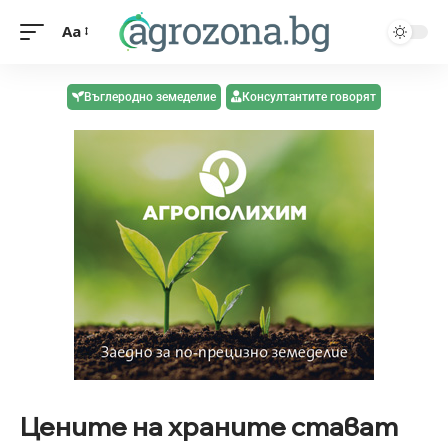
Aa
Въглеродно земеделие
Консултантите говорят
Цените на храните стават