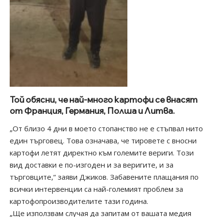
Той обясни, че най-много картофи се внасят
от Франция, Германия, Полша и Литва.
„От близо 4 дни в моето стопанство не е стъпвал нито
един търговец. Това означава, че тировете с вносни
картофи летят директно към големите вериги. Този
вид доставки е по-изгоден и за веригите, и за
търговците,“ заяви Джиков. Забавените плащания по
всички интервенции са най-големият проблем за
картофопроизводителите тази година.
„Ще използвам случая да запитам от вашата медия