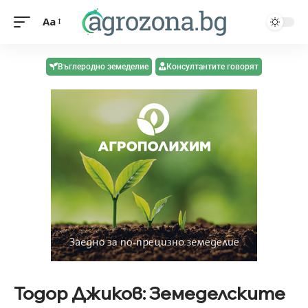
Aa
Въглеродно земеделие
Консултантите говорят
Тодор Джиков: Земеделските