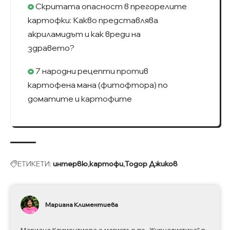
Скритата опасност в прегорелите
картофки: Какво представлява
акриламидът и как вреди на
здравето?
7 народни рецепти против
картофена мана (фитофтора) по
доматите и картофите
ЕТИКЕТИ:
интервю
картофи
Тодор Джиков
Мариана Климентиева