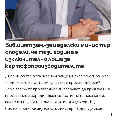
Бившият зам.-земеделски министър
сподели, че тази година е
изключително лоша за
картофопроизводителите
„ Браншовите организации защо мълчат по основните
теми, които касаят земеделските производители?
Земеделските производители започват да приличат на
престъпници заради административните наказания,
които им налагат,” това заяви пред
Agrozona.bg
бившият зам.-земеделски министър
Тодор Джиков
.