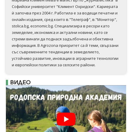
Мариана Климентиева е магистър по „Журналистика“ в
Софийски университет "Климент Охридски". Кариерата
ѝ започва през 2004 г. Работила е за водещи печатни и
онлайн издания, сред които в."Телеграф", в."Монитор",
stolica.bg, economic.bg. Специализира в ресори като
земеделие, икономика и актуални новини, като се
стреми винаги да поднася задълбочена и обективна
информация. В Аgrozona приоритет са й теми, свързани
със съвременните тенденции в земеделието,
устойчиво развитие, иновации в аграрните технологии
и европейски политики за селските райони.
ВИДЕО