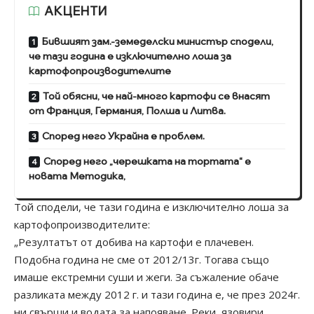
АКЦЕНТИ
Бившият зам.-земеделски министър сподели,
че тази година е изключително лоша за
картофопроизводителите
Той обясни, че най-много картофи се внасят
от Франция, Германия, Полша и Литва.
Според него Украйна е проблем.
Според него „черешката на тортата“ е
новата Методика,
Той сподели, че тази година е изключително лоша за
картофопроизводителите:
„Резултатът от добива на картофи е плачевен.
Подобна година не сме от 2012/13г. Тогава също
имаше екстремни суши и жеги. За съжаление обаче
разликата между 2012 г. и тази година е, че през 2024г.
ни свърши и водата за напояване. Реки, язовири