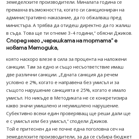
земеделските производители. Миналата година се
премахна възможността, когато си санкциониран на
административно наказание, да го обжалваш пред
министъра. А трябва да отидеш директно да го жалиш
в съда. Това ще ти отнеме 3-4 години,“ обясни Джиков.
Според него „черешката на тортата“ е
новата Методика,
която наскоро влезе в сила за процента на наложени
санкции. Там за едно и също несъответствие имаш
две различни санкции. „Едната санкция да речем
условно е 2%, когато е направена без умисъл и за
същото нарушение санкцията е 25%, когато е имало
умисъл. Но никъде в
Методиката
не се конкретизира
какво значи умишлено и неумишлено нарушение.
Субективно всеки един проверяващ ще реши дали ще
е с умисъл или без умисъл,“ сподели Джиков.
Той е притеснен да не почне една поголовна сеч на
земеделските производители, за да се събира бюджет