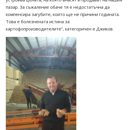
пазар. За съжаление обаче тя е недостатъчна да
компенсира загубите, които ще не причини годината.
Това е болезнената истина за
картофопроизводителите“, категоричен е Джиков.