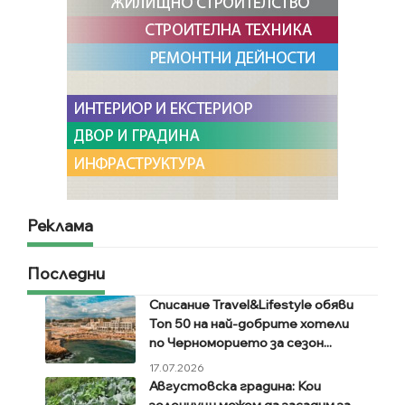
Реклама
Последни
Списание Travel&Lifestyle обяви
Топ 50 на най-добрите хотели
по Черноморието за сезон...
17.07.2026
Августовска градина: Кои
зеленчуци можем да засадим за