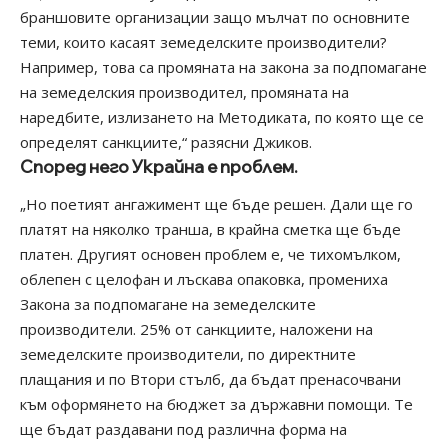
браншовите организации защо мълчат по основните
теми, които касаят земеделските производители?
Например, това са промяната на закона за подпомагане
на земеделския производител, промяната на
наредбите, излизането на Методиката, по която ще се
определят санкциите,“ разясни Джиков.
Според него Украйна е проблем.
„Но поетият ангажимент ще бъде решен. Дали ще го
платят на няколко транша, в крайна сметка ще бъде
платен. Другият основен проблем е, че тихомълком,
облепен с целофан и лъскава опаковка, промениха
Закона за подпомагане на земеделските
производители. 25% от санкциите, наложени на
земеделските производители, по директните
плащания и по Втори стълб, да бъдат пренасочвани
към оформянето на бюджет за държавни помощи. Те
ще бъдат раздавани под различна форма на