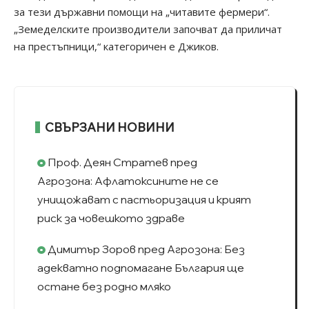
за тези държавни помощи на „читавите фермери“.
„Земеделските производители започват да приличат
на престъпници,“ категоричен е Джиков.
СВЪРЗАНИ НОВИНИ
Проф. Деян Стратев пред
Агрозона: Афлатоксините не се
унищожават с пастьоризация и крият
риск за човешкото здраве
Димитър Зоров пред Агрозона: Без
адекватно подпомагане България ще
остане без родно мляко