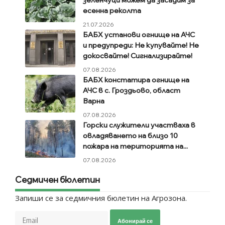
есенна реколта
21.07.2026
БАБХ установи огнище на АЧС
и предупреди: Не купувайте! Не
докосвайте! Сигнализирайте!
07.08.2026
БАБХ констатира огнище на
АЧС в с. Гроздьово, област
Варна
07.08.2026
Горски служители участваха в
овладяването на близо 10
пожара на територията на...
07.08.2026
Седмичен бюлетин
Запиши се за седмичния бюлетин на Агрозона.
Абонирай се