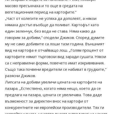
масово пресъхнаха и то още в средата на
вегетационния период на картофите.“
„Част от колегите не успяха да дополеят, а някои
нямаха достъп въобще да поливат. Картофът като
един зеленчук, без вода не става. Няма какво да
говорим за добиви,“ сподели Джиков. Според думите
му не само добивите са лоши тази година. Външният
вид на картофа е отчайващо лош. „Голям процент от
картофите нямат търговски вид заради сушата. Някои
са с неправилни форми, повечето имат изкривявания.
Също така почвени вредители се набиват в грудките,“
разясни Джиков.
Липсата на добиви увеличи цената на картофите на
пазара. „Естествено, когато няма нещо, което да се
предлага на пазара, цената се увеличава. Това даде
възможност за директен внос на картофи от
конкурентните ни европейски производители. Тях ги
устройва цената, на която внасят и продават на нашия