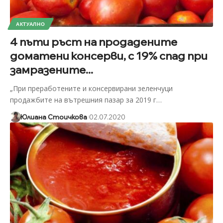
АКТУАЛНО
4 пъти ръст на продадените
доматени консерви, с 19% спад при
замразените...
„При преработените и консервирани зеленчуци
продажбите на вътрешния пазар за 2019 г
…
Юлиана Стоичкова
02.07.2020