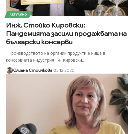
АКТУАЛНО
Инж. Стойко Кировски:
Пандемията засили продажбата на
български консерви
Производството на органик продукти е ниша в
консервната индустрия Г-н Кировски,
…
Юлиана Стоичкова
03.12.2020