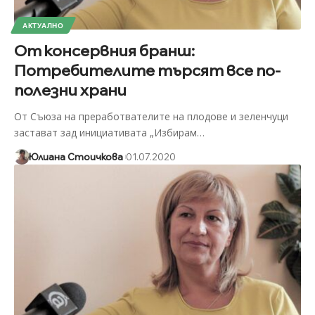
АКТУАЛНО
От консервния бранш:
Потребителите търсят все по-
полезни храни
От Съюза на преработвателите на плодове и зеленчуци
застават зад инициативата „Избирам
…
Юлиана Стоичкова
01.07.2020