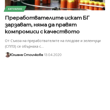
АКТУАЛНО
Преработвателите искат БГ
зарзават, няма да правят
компромиси с качеството
От Съюза на преработвателите на плодове и зеленчуци
(СППЗ) се обърнаха с
…
Юлиана Стоичкова
13.04.2020