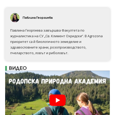
Павлина Георгиева
Павлина Георгиева завършва Факултета по
журналистика на СУ „Св. Климент Охридски“. В Аgrozona
приоритет са й биологичното земеделие и
здравословните храни, розопроизводството,
пчеларството, ловът и риболовът.
ВИДЕО