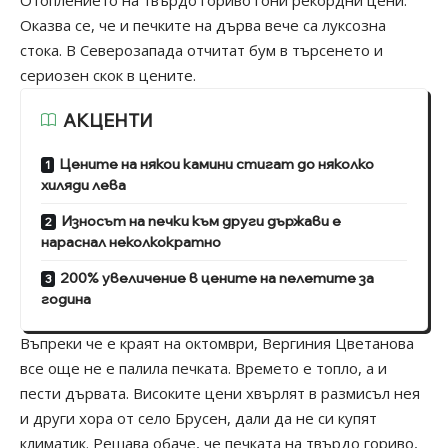
Оказва се, че и печките на дърва вече са луксозна
стока. В Северозапада отчитат бум в търсенето и
сериозен скок в цените.
АКЦЕНТИ
Цените на някои камини стигат до няколко
хиляди лева
Износът на печки към други държави е
нараснал неколкократно
200% увеличение в цените на пелетите за
година
Въпреки че е краят на октомври, Вергиния Цветанова
все още не е палила печката. Времето е топло, а и
пести дървата. Високите цени хвърлят в размисъл нея
и други хора от село Брусен, дали да не си купят
климатик. Решава обаче, че печката на твърдо гориво,