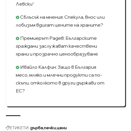
Левски“
Сблъсък на мнения: Спекула, внос или
лобизъм вдигат цените на храните?
Премиерът Радев: Българските
граждани заслужават качествени
храни и прозрачно ценообразуване
Ивайло Калфин: Защо в България
месо, мляко и млечни продукти са по-
скъпи, отколкото в други държави от
ЕС?
ЕТИКЕТИ:
дърва
печки
цени