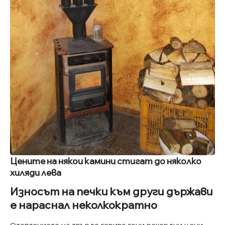
Цените на някои камини стигат до няколко
хиляди лева
Износът на печки към други държави
е нараснал неколкократно
Отоплението на твърдо гориво гони рекордни цени.