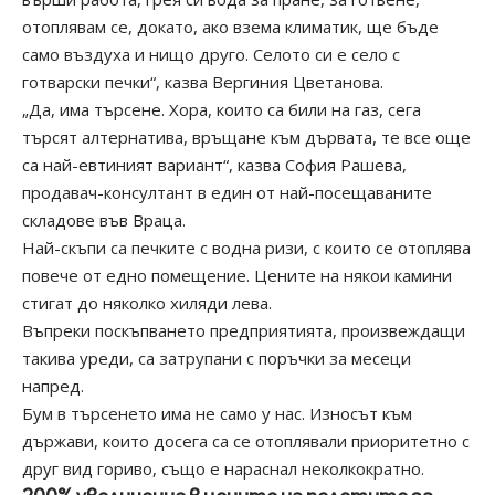
отоплявам се, докато, ако взема климатик, ще бъде
само въздуха и нищо друго. Селото си е село с
готварски печки“, казва Вергиния Цветанова.
„Да, има търсене. Хора, които са били на газ, сега
търсят алтернатива, връщане към дървата, те все още
са най-евтиният вариант“, казва София Рашева,
продавач-консултант в един от най-посещаваните
складове във Враца.
Най-скъпи са печките с водна ризи, с които се отоплява
повече от едно помещение. Цените на някои камини
стигат до няколко хиляди лева.
Въпреки поскъпването предприятията, произвеждащи
такива уреди, са затрупани с поръчки за месеци
напред.
Бум в търсенето има не само у нас. Износът към
държави, които досега са се отоплявали приоритетно с
друг вид гориво, също е нараснал неколкократно.