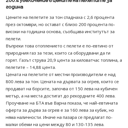
200% увеличение в цените на пелетите за
година
Цените на пелетите за тон спаднаха с 2,6 процента
през октомври, но остават с близо 200 процента по-
високи на годишна основа, съобщава институтът за
пелети.
Въпреки това отоплението с пелети е по-евтино от
природния газ за тези, които са оборудвани да ги
горят. Газът струва 20,9 цента за киловатчас топлина, а
пелетите – 14,88 цента.
Цената на пелетите от местни производители е над
800 лева за тон. Цената на дървата за огрев, които се
продават на борсите, започва от 150 лева на кубичен
метър, а на места достигат до рекордните 400 лева.
Проучване на БТА във Варна показа, че най-евтината
оферта за дърва за огрев е за 160 лева за кубик, но
няма наличности. Иначе на пазара се предлагат по-
малки обеми на цени между 80 и 130-135 лева.