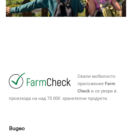
Свали мобилното
приложение
Farm
Check
и се увери в
произхода на над 75 000 хранителни продукти.
Видео