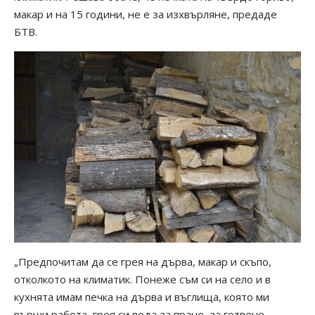
макар и на 15 години, не е за изхвърляне, предаде
БТВ.
„Предпочитам да се грея на дърва, макар и скъпо,
отколкото на климатик. Понеже съм си на село и в
кухнята имам печка на дърва и въглища, която ми
върши работа, грея си вода за пране, за готвене,