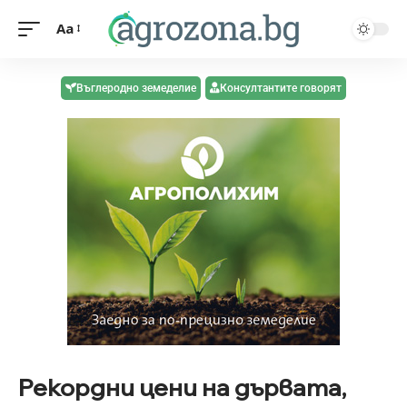
Aa
Въглеродно земеделие
Консултантите говорят
Рекордни цени на дървата,