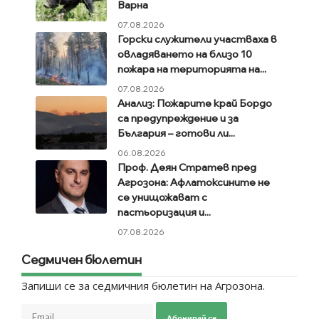
Варна
07.08.2026
Горски служители участваха в
овладяването на близо 10
пожара на територията на...
07.08.2026
Анализ: Пожарите край Бордо
са предупреждение и за
България – готови ли...
06.08.2026
Проф. Деян Стратев пред
Агрозона: Афлатоксините не
се унищожават с
пастьоризация и...
07.08.2026
Седмичен бюлетин
Запиши се за седмичния бюлетин на Агрозона.
Абонирай се