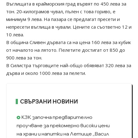
Въглищата в крайморския град вървят по 450 лева за
тон. 20-килограмов чувал, пълен с това гориво, е
минимум 9 лева. На пазара се предлагат пресети и
непресети въглища в чували. Цените са съответно 12 и
10 лева.
В община Сливен дървата са на цена 160 лева за кубик
от началото на лятото. Пелетите достигат от 850 до
900 лева за тон.
В Силистра търговците най-общо обявяват 320 лева за
дърва и около 1000 лева за пелети.
СВЪРЗАНИ НОВИНИ
КЗК започна предварително
проучване за прекомерно високи цени
на храни и напитки на Летище „Васил