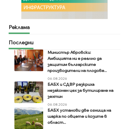
Реклама
Последни
Министър Абровски:
Амбицията ни е реално да
защитим българските
производители на плодове...
06.08.2026
БАБХ и СДВР разкриха
незаконен цех за бутилиране на
зехтин
06.08.2026
БАБХ установи две огнища на
шарка по овцете и козите в
област...