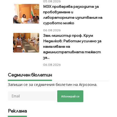
05.08.2026
МЗХ проверява разходите за
пробовземане и
лабораторните изпитвания на
суровото мляко
06.08.2026
Зам.-министър проф. Крум
Неделков: Работим усилено за
намаляване на
административната тежест
за...
06.08.2026
Седмичен бюлетин
Запиши се за седмичния бюлетин на Агрозона.
Абонирай се
Реклама