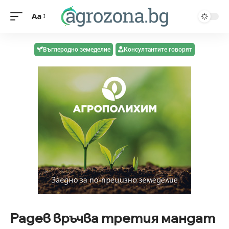
Aa
Въглеродно земеделие
Консултантите говорят
Радев връчва третия мандат