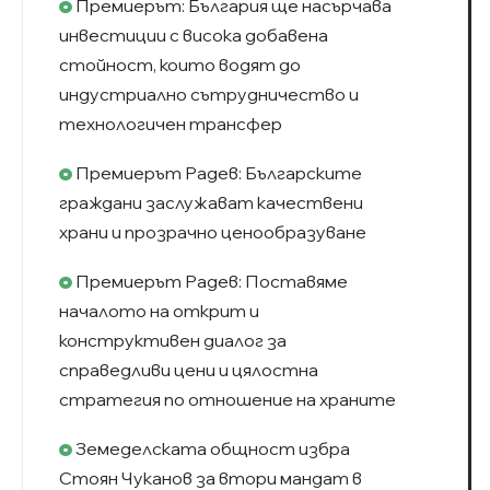
Премиерът: България ще насърчава
инвестиции с висока добавена
стойност, които водят до
индустриално сътрудничество и
технологичен трансфер
Премиерът Радев: Българските
граждани заслужават качествени
храни и прозрачно ценообразуване
Премиерът Радев: Поставяме
началото на открит и
конструктивен диалог за
справедливи цени и цялостна
стратегия по отношение на храните
Земеделската общност избра
Стоян Чуканов за втори мандат в