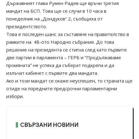
Държавният глава Румен Радев ще връчи третия
мандат на БСП. Това ще се случи в 10 часа в
понеделник на „Дондуков“ 2, съобщиха от
президентството.
Това е последен шанс за съставяне на правителство в
рамките на 48-ото Народно събрание. До това
решение на президента се стигна след като първите
две партии в парламента – ГЕРБ и “Продължаваме
промяната” не успяха да съберат подкрепа и да
излъчат кабинет с първите два мандата.
Ако и този мандат се окаже неуспешен, то страната ще
отиде на поредните предсрочни парламентарни
избори.
СВЪРЗАНИ НОВИНИ