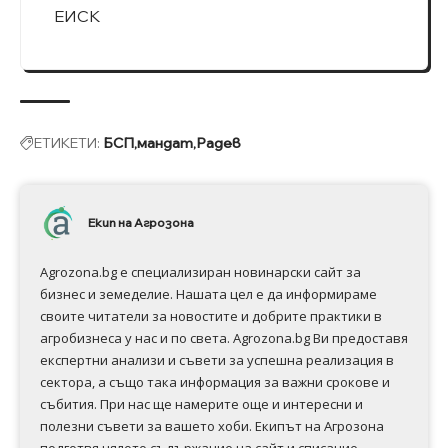
ЕИСК
ЕТИКЕТИ:
БСП
мандат
Радев
Екип на Агрозона
Agrozona.bg e специализиран новинарски сайт за
бизнес и земеделие. Нашата цел е да информираме
своите читатели за новостите и добрите практики в
агробизнеса у нас и по света. Agrozona.bg Ви предоставя
експертни анализи и съвети за успешна реализация в
сектора, а също така информация за важни срокове и
събития. При нас ще намерите още и интересни и
полезни съвети за вашето хоби. Екипът на Агрозона
подготвя цялото съдържание на сайт и списание