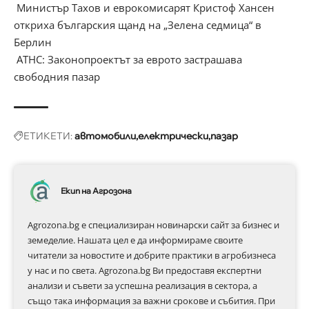
Министър Тахов и еврокомисарят Кристоф Хансен
откриха българския щанд на „Зелена седмица“ в
Берлин
АТНС: Законопроектът за еврото застрашава
свободния пазар
ЕТИКЕТИ:
автомобили
електрически
пазар
Екип на Агрозона
Agrozona.bg e специализиран новинарски сайт за бизнес и
земеделие. Нашата цел е да информираме своите
читатели за новостите и добрите практики в агробизнеса
у нас и по света. Agrozona.bg Ви предоставя експертни
анализи и съвети за успешна реализация в сектора, а
също така информация за важни срокове и събития. При