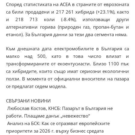
Според статистиката на АСЕА в страните от еврозоната
са били продадени и 217 261 хибрида (+23.1%), както
и 218 713 коли (-8.4%), използващи други
алтернативни горива (природен газ, пропан-бутан и
етанол). За България данни за тези два сегмента няма.
Към днешната дата електромобилите в България са
малко над 500, като в това число влизат и
трансформираните от екоентусиасти. Близо 1100 пък
са хибридите, които също имат сериозни екологични
ползи. В момента от официални вносители на пазара
се предлагат седем модела.
СВЪРЗАНИ НОВИНИ
Любослав Костов, КНСБ: Пазарът в България не
работи. Плащаме данък „невежество“
Анализ на БСК: Как се отразяват европейските
приоритети за 2026 г. върху бизнес средата