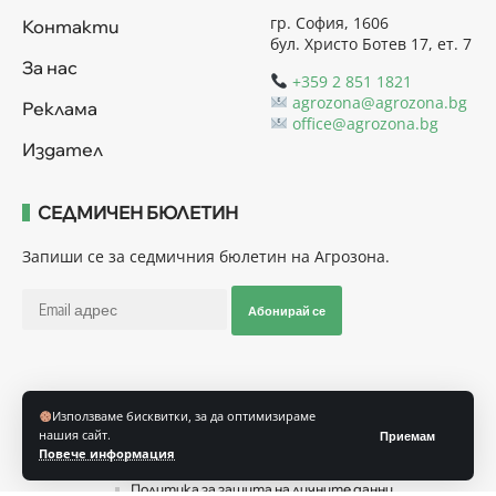
гр. София, 1606
Контакти
бул. Христо Ботев 17, ет. 7
За нас
+359 2 851 1821
agrozona@agrozona.bg
Реклама
office@agrozona.bg
Издател
СЕДМИЧЕН БЮЛЕТИН
Запиши се за седмичния бюлетин на Агрозона.
Абонирай се
Последвайте ни
Използваме бисквитки, за да оптимизираме
нашия сайт.
Приемам
Повече информация
Общи условия
Политика за използване на “Бисквитки”
Политика за защита на личните данни