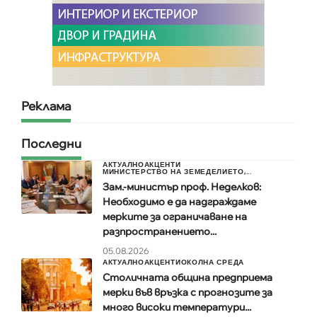
Реклама
Последни
АКТУАЛНО
АКЦЕНТИ
МИНИСТЕРСТВО НА ЗЕМЕДЕЛИЕТО,...
Зам.-министър проф. Неделков:
Необходимо е да надграждаме
мерките за ограничаване на
разпространението...
05.08.2026
АКТУАЛНО
АКЦЕНТИ
ОКОЛНА СРЕДА
Столичната община предприема
мерки във връзка с прогнозите за
много високи температури...