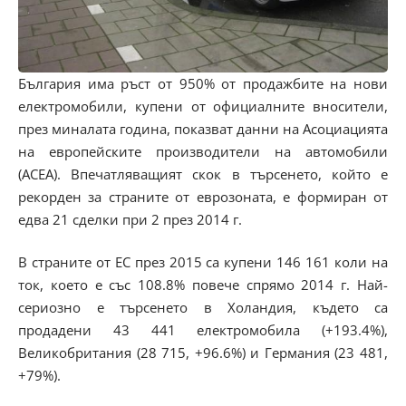
България има ръст от 950% от продажбите на нови
електромобили, купени от официалните вносители,
през миналата година, показват данни на Асоциацията
на европейските производители на автомобили
(АСЕА). Впечатляващият скок в търсенето, който е
рекорден за страните от еврозоната, е формиран от
едва 21 сделки при 2 през 2014 г.
В страните от ЕС през 2015 са купени 146 161 коли на
ток, което е със 108.8% повече спрямо 2014 г. Най-
сериозно е търсенето в Холандия, където са
продадени 43 441 електромобила (+193.4%),
Великобритания (28 715, +96.6%) и Германия (23 481,
+79%).