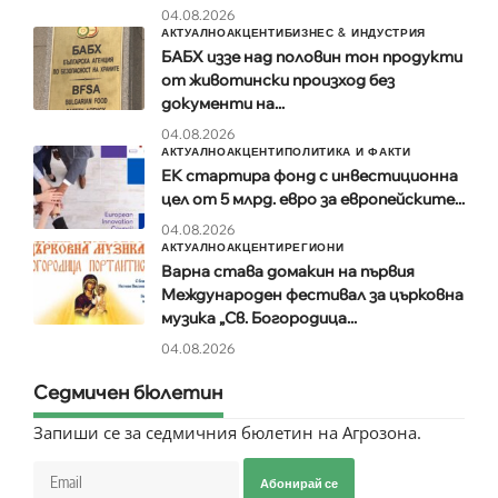
04.08.2026
АКТУАЛНО
АКЦЕНТИ
БИЗНЕС & ИНДУСТРИЯ
БАБХ иззе над половин тон продукти
от животински произход без
документи на...
04.08.2026
АКТУАЛНО
АКЦЕНТИ
ПОЛИТИКА И ФАКТИ
ЕК стартира фонд с инвестиционна
цел от 5 млрд. евро за европейските...
04.08.2026
АКТУАЛНО
АКЦЕНТИ
РЕГИОНИ
Варна става домакин на първия
Международен фестивал за църковна
музика „Св. Богородица...
04.08.2026
Седмичен бюлетин
Запиши се за седмичния бюлетин на Агрозона.
Абонирай се