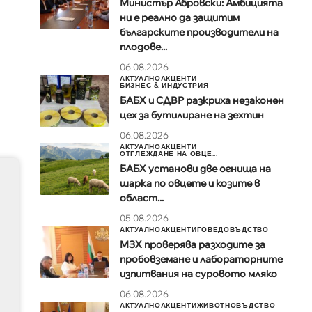
Министър Абровски: Амбицията
ни е реално да защитим
българските производители на
плодове...
06.08.2026
АКТУАЛНО
АКЦЕНТИ
БИЗНЕС & ИНДУСТРИЯ
БАБХ и СДВР разкриха незаконен
цех за бутилиране на зехтин
06.08.2026
АКТУАЛНО
АКЦЕНТИ
ОТГЛЕЖДАНЕ НА ОВЦЕ...
БАБХ установи две огнища на
шарка по овцете и козите в
област...
05.08.2026
АКТУАЛНО
АКЦЕНТИ
ГОВЕДОВЪДСТВО
МЗХ проверява разходите за
пробовземане и лабораторните
изпитвания на суровото мляко
06.08.2026
АКТУАЛНО
АКЦЕНТИ
ЖИВОТНОВЪДСТВО