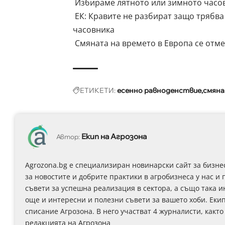
Избираме лятното или зимното часо
ЕК: Кравите не разбират защо трябва 
часовника
Смяната на времето в Европа се отм
ЕТИКЕТИ:
есенно равноденствие
смяна
Екип на Агрозона
Автор:
Agrozona.bg e специализиран новинарски сайт за бизне
за новостите и добрите практики в агробизнеса у нас и 
съвети за успешна реализация в сектора, а също така 
още и интересни и полезни съвети за вашето хоби. Еки
списание Агрозона. В него участват 4 журналисти, както
редакцията на Агрозона