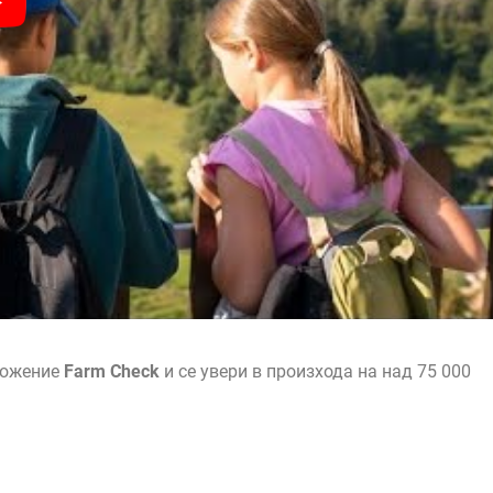
ложение
Farm Check
и се увери в произхода на над 75 000