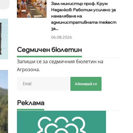
Зам.-министър проф. Крум
Неделков: Работим усилено за
намаляване на
административната тежест
за...
06.08.2026
Седмичен бюлетин
Запиши се за седмичния бюлетин на
Агрозона.
Абонирай се
Реклама