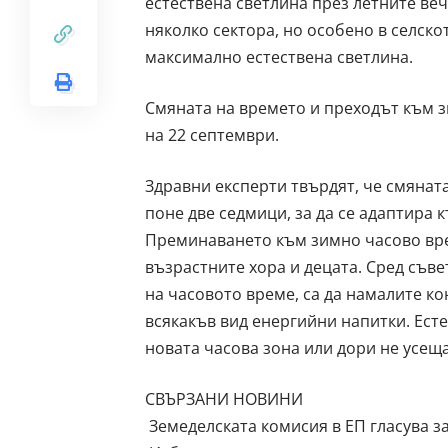
естествена светлина през летните ве
няколко сектора, но особено в селско
максимално естествена светлина.
Смяната на времето и преходът към з
на 22 септември.
Здравни експерти твърдят, че смянат
поне две седмици, за да се адаптира 
Преминаването към зимно часово вре
възрастните хора и децата. Сред съвет
на часовото време, са да намалите ко
всякакъв вид енергийни напитки. Есте
новата часова зона или дори не усеща
СВЪРЗАНИ НОВИНИ
Земеделската комисия в ЕП гласува з