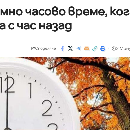
мно часово време, ког
 с час назад
2 Мин
Споделяне