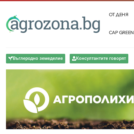
ОТ ДЕНЯ
CAP GREEN
Въглеродно земеделие
Консултантите говорят