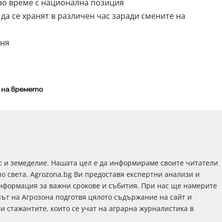
во време с национална позиция
да се хранят в различен час заради смените на
еня
 на времето
с и земеделие. Нашата цел е да информираме своите читатели
по света. Agrozona.bg Ви предоставя експертни анализи и
информация за важни срокове и събития. При нас ще намерите
път на Агрозона подготвя цялото съдържание на сайт и
 и стажантите, които се учат на аграрна журналистика в