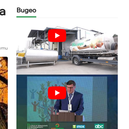
а
Видео
ути