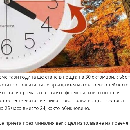
е тази година ще стане в нощта на 30 октомври, събо
ч., когато страната ни се връща към източноевропейското
 от тази промяна са самите фермери, които по този
от естествената светлина. Това прави нощта по-дълга,
а 25 часа вместо 24, както обикновено.
ше приета през миналия век с цел използване на повече