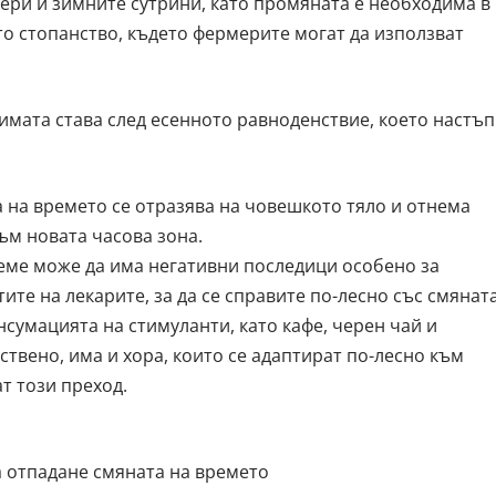
чери и зимните сутрини, като промяната е необходима в
то стопанство, където фермерите могат да използват
имата става след есенното равноденствие, което настъ
а на времето се отразява на човешкото тяло и отнема
към новата часова зона.
ме може да има негативни последици особено за
ите на лекарите, за да се справите по-лесно със смянат
нсумацията на стимуланти, като кафе, черен чай и
ствено, има и хора, които се адаптират по-лесно към
т този преход.
а отпадане смяната на времето