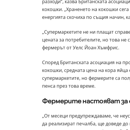
разходи“, казва Британската асоциац
кокошки. „Храненето на кокошки сега 
енергията скочиха по същия начин, к
„Супермаркетите не ни плащат справе
цената за потребителите, но това не 
фермерът от Уелс Йоан Хъмфрис.
Според Британската асоциация на пр
кокошки, средната цена на кора яйца с
супермаркетите, но фермерите са пол
пенса през това време.
Фермерите настояват за 
„От месеци предупреждаваме, че неус
да реализират печалба, ще доведе до