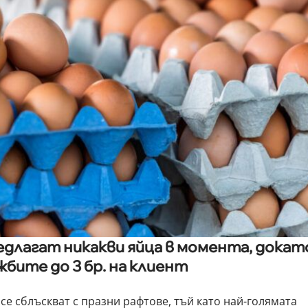
едлагат никакви яйца в момента, докат
жбите до 3 бр. на клиент
се сблъскват с празни рафтове, тъй като най-голямата