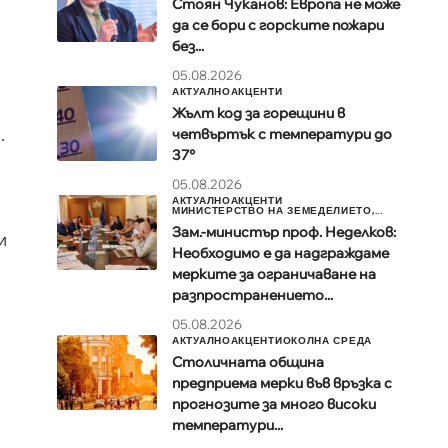
Стоян Чуканов: Европа не може
да се бори с горските пожари
без...
05.08.2026
АКТУАЛНО
АКЦЕНТИ
Жълт код за горещини в
.
четвъртък с температури до
37°
05.08.2026
АКТУАЛНО
АКЦЕНТИ
МИНИСТЕРСТВО НА ЗЕМЕДЕЛИЕТО,...
Зам.-министър проф. Неделков:
и
Необходимо е да надграждаме
мерките за ограничаване на
разпространението...
05.08.2026
АКТУАЛНО
АКЦЕНТИ
ОКОЛНА СРЕДА
Столичната община
предприема мерки във връзка с
прогнозите за много високи
температури...