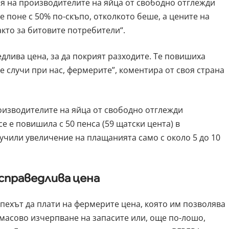
ия на производителите на яйца от свободно отглежди
е поне с 50% по-скъпо, отколкото беше, а цените на
акто за битовите потребители“.
длива цена, за да покрият разходите. Те повишиха
се случи при нас, фермерите”, коментира от своя страна
оизводителите на яйца от свободно отглежди
е е повишила с 50 пенса (59 щатски цента) в
учили увеличение на плащанията само с около 5 до 10
справедлива цена
пехът да плати на фермерите цена, която им позволява
 масово изчерпване на запасите или, още по-лошо,