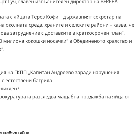
ърт Гуч, главен изпълнителен директор на BFREPA.
зата с яйцата Терез Кофи – държавният секретар на
 околната среда, храните и селските райони – казва, ч
ова затруднение с доставките в краткосрочен план“,
0 милиона кокошки носачки“ в Обединеното кралство и
“.
рция на ГКПП „Капитан Андреево заради нарушения
 с естествени багрила
еликден?
рокуратурата разследва мащабна продажба на яйца от
тицевъди
яйца