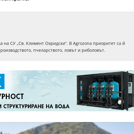
 на СУ „Св. Климент Охридски“. В Аgrozona приоритет са й
роизводството, пчеларството, ловът и риболовът.