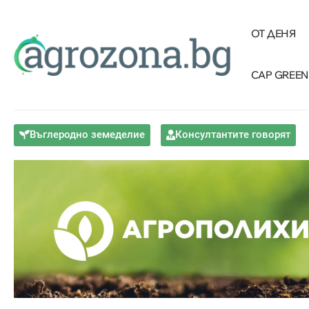
ОТ ДЕНЯ
CAP GREEN
Въглеродно земеделие
Консултантите говорят