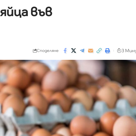
яйца във
3 Мин
Споделяне