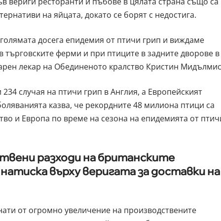
ъв вериги ресторанти и пъбове в цялата страна също са
тернативи на яйцата, докато се борят с недостига.
-голямата досега епидемия от птичи грип и виждаме
в търговските ферми и при птиците в задните дворове в
нарен лекар на Обединеното кралство Кристин Мидълмис
 234 случая на птичи грип в Англия, а Европейският
боляванията казва, че рекордните 48 милиона птици са
во и Европа по време на сезона на епидемията от птич
вени разходи на британските
натиска върху веригата за доставки на
нати от огромно увеличение на производствените