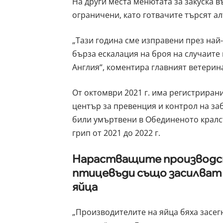
На други места менютата за закуска в
ограничени, като готвачите търсят ал
„Тази година сме изправени през най
бърза ескалация на броя на случаите 
Англия“, коментира главният ветери
От октомври 2021 г. има регистрирани
център за превенция и контрол на за
били умъртвени в Обединеното кралст
грип от 2021 до 2022 г.
Нарастващите производст
птицевъди също засилват 
яйца
„Производителите на яйца бяха засег