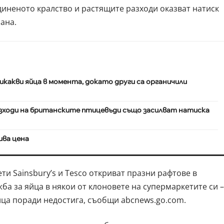
диненото кралство и растящите разходи оказват натиск
ана.
икакви яйца в момента, докато други са органичили
ходи на британските птицевъди също засилват натиска
ива цена
и Sainsbury’s и Tesco откриват празни рафтове в
жба за яйца в някои от клоновете на супермаркетите си –
йца поради недостига, съобщи abcnews.go.com.