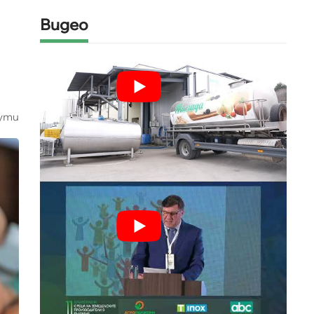
Видео
ути