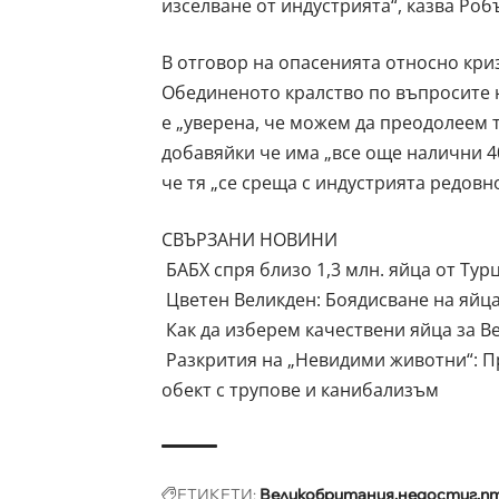
изселване от индустрията“, казва Роб
В отговор на опасенията относно кри
Обединеното кралство по въпросите на
е „уверена, че можем да преодолеем т
добавяйки че има „все още налични 4
че тя „се среща с индустрията редовно
СВЪРЗАНИ НОВИНИ
БАБХ спря близо 1,3 млн. яйца от Ту
Цветен Великден: Боядисване на яйца
Как да изберем качествени яйца за В
Разкрития на „Невидими животни“: П
обект с трупове и канибализъм
ЕТИКЕТИ:
Великобритания
недостиг
п