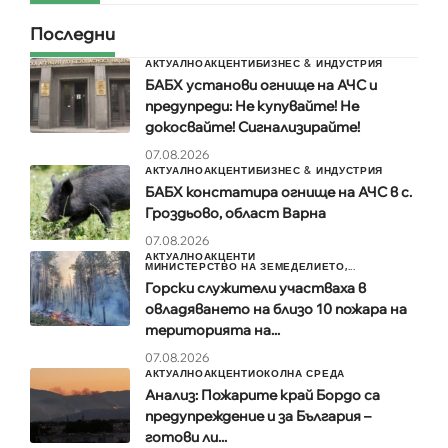
Последни
АКТУАЛНО
АКЦЕНТИ
БИЗНЕС & ИНДУСТРИЯ
БАБХ установи огнище на АЧС и
предупреди: Не купувайте! Не
докосвайте! Сигнализирайте!
07.08.2026
АКТУАЛНО
АКЦЕНТИ
БИЗНЕС & ИНДУСТРИЯ
БАБХ констатира огнище на АЧС в с.
Гроздьово, област Варна
07.08.2026
АКТУАЛНО
АКЦЕНТИ
МИНИСТЕРСТВО НА ЗЕМЕДЕЛИЕТО,...
Горски служители участваха в
овладяването на близо 10 пожара на
територията на...
07.08.2026
АКТУАЛНО
АКЦЕНТИ
ОКОЛНА СРЕДА
Анализ: Пожарите край Бордо са
предупреждение и за България –
готови ли...