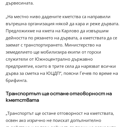
дървесината.
„На местно ниво дадените кметства са направили
вътрешна организация някой да кара и реже дървата.
Предложихме на кмета на Карлово да извършим
дейността по рязането на дървата, а кметствата да се
заемат с транспортирането. Министерство на
земеделието ще мобилизира екипи от горски
служители от Южноцентрално държавно
предприятие, които в трите села да нарязват всички
дърва за сметка на ЮЦДП“, поясни Гечев по време на
брифинга.
Транспортът ще остане отговорност на
кметствата
„Транспортът ще остане отговорност на кметствата,
освен ако изрично не поискат допълнително