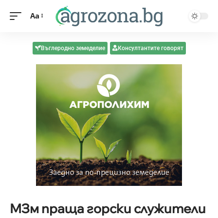
Aa
Въглеродно земеделие
Консултантите говорят
МЗм праща горски служители