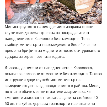
Министерсдтвото на земеделието изпраща горски
служители да режат дървата за пострадалите от
наводнението в Карловско безвъзмездно. Това
съобщи министърът на земеделието Явор Гечев по
време на брифинг за медиите относно осигуряването
с дърва за огрев през тази година.
Дървата, донесени от наводнението в Карловско,
остават за ползване от местните безвъзмездно. Такива
инструкции даде служебният министър на
земеделието ден след наводнението в райноа. Месец
по-късно обаче местните жители алармираха, че
кметовете изискват от тях заплащане на стойност 40-
50 лв. на кубик дърва за транспорт и нарязване на