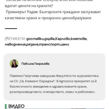
вдигат цените на храните?
Премиерът Радев: Българските граждани заслужават
качествени храни и прозрачно ценообразуване
ЕТИКЕТИ:
доставки
дърва
Карлово
кметове
наводнение
рязане
транспорт
цени
Павлина Георгиева
Павлина Георгиева завършва Факултета по журналистика
на СУ „Св. Климент Охридски“. В Аgrozona приоритет са й
биологичното земеделие и здравословните храни,
розопроизводството, пчеларството, ловът и риболовът.
ВИДЕО