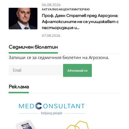
06.08.2026
АКТУАЛНО
АКЦЕНТИ
ИНТЕРВЮ
Проф. Деян Стратев пред Агрозона:
Афлатоксините не се унищожават с
пастьоризация и...
07.08.2026
Седмичен бюлетин
Запиши се за седмичния бюлетин на Агрозона.
Абонирай се
Реклама