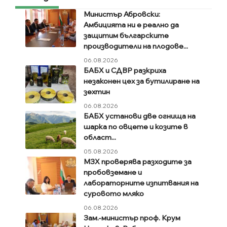
Министър Абровски:
Амбицията ни е реално да
защитим българските
производители на плодове...
06.08.2026
БАБХ и СДВР разкриха
незаконен цех за бутилиране на
зехтин
06.08.2026
БАБХ установи две огнища на
шарка по овцете и козите в
област...
05.08.2026
МЗХ проверява разходите за
пробовземане и
лабораторните изпитвания на
суровото мляко
06.08.2026
Зам.-министър проф. Крум