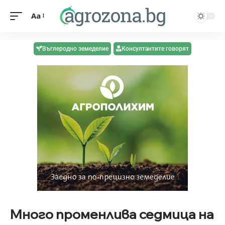
Aa
Въглеродно земеделие
Консултантите говорят
Много променлива седмица на