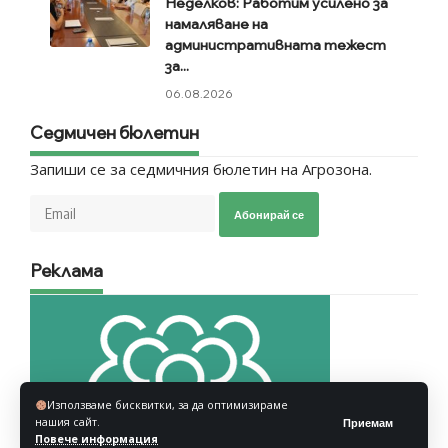
Неделков: Работим усилено за
намаляване на
административната тежест
за...
06.08.2026
Седмичен бюлетин
Запиши се за седмичния бюлетин на Агрозона.
Абонирай се
Реклама
Използваме бисквитки, за да оптимизираме
нашия сайт.
Приемам
Повече информация