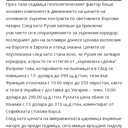
През тази седмица геополитическият фактор беше
основен компонент в движението на цените на
основните зърнени контракти по световните борсови
пазари. След като Русия заплаши да приключи
участието си в споразумението за зърнения коридор,
последният ден на октомври донесе ценова експлозия
на борсите в Европа и отвъд океана. Цените се
поуспокоиха след като стана ясно, че Русия не затваря
коридора, а просто се оттегля от „зърнената сделка“.
Въпреки това, котировките на пшеницата в САЩ се
повишиха с 15 долара до 399 щ.д./тон, тези във
Франция отскочиха с 10.00 евро до 353 евро/тон, както
и тези в Украйна с доставка до Унгария – плюс 10.00
долара до 290.00 щ.д./тон. Руската цена обаче се
понижи с 13 долара до 310 щ.д./тон, коментират от
Софийската стокова борса.
След като цената на американската царевица вървеше
нагоре до преди седмица, сега имаше връщане надолу