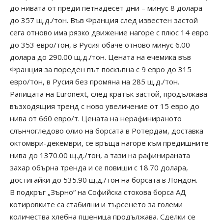
до нивата от преди петнадесет дни – минус 8 долара
до 357 щ.д./тон. Във Франция след известен застой
сега отново има рязко движение нагоре с плюс 14 евро
до 353 евро/тон, в Русия обаче отново минус 6.00
долара до 290.00 щ.д./тон. Цената на ечемика във
Франция за пореден път поскъпна с 9 евро до 315
евро/тон, в Русия без промяна на 285 щ.д./тон.
Рапицата на Euronext, след кратък застой, продължава
възходящия тренд с ново увеличение от 15 евро до
нива от 660 евро/т. Цената на нерафинираното
слънчогледово олио на борсата в Ротердам, доставка
октомври-декември, се връща нагоре към предишните
нива до 1370.00 щ.д./тон, а тази на рафинираната
захар обърна тренда и се повиши с 18.70 долара,
достигайки до 535.90 щ.д./тон на борсата в Лондон.
В подкръг „Зърно“ на Софийска стокова борса АД
котировките са стабилни и търсенето за големи
количества хлебна пшеница продължава. Сделки се