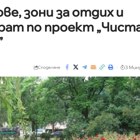
ве, зони за отдих и
рат по проект „Чист
”
3 Мин
Споделяне