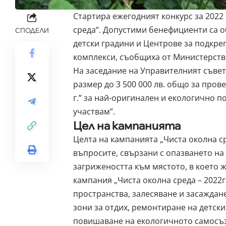
Стартира ежегодният конкурс за 2022
среда“. Допустими бенефициенти са о
СПОДЕЛИ
детски градини и Центрове за подкре
комплекси, съобщиха от Министерство
На заседание на Управителният съвет
размер до 3 500 000 лв. общо за про
г.” за най-оригинален и екологично 
участвам”.
Цел на кампанията
Целта на кампанията „Чиста околна ср
въпросите, свързани с опазването на
загрижеността към мястото, в което 
кампания „Чиста околна среда – 2022г
пространства, залесяване и засаждан
зони за отдих, ремонтиране на детск
повишаване на екологичното самосъз