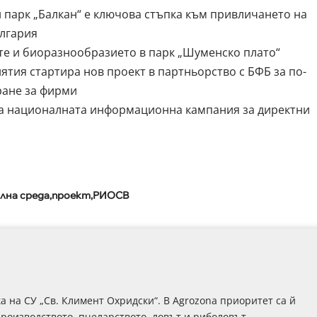
 парк „Балкан“ е ключова стъпка към привличането на
лгария
те и биоразнообразието в парк „Шуменско плато“
ятия стартира нов проект в партньорство с БФБ за по-
ране за фирми
на националната информационна кампания за директни
лна среда
проект
РИОСВ
 на СУ „Св. Климент Охридски“. В Аgrozona приоритет са й
роизводството, пчеларството, ловът и риболовът.