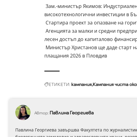
Зам.-министър Якимов: Индустриален
високотехнологични инвестиции в Бъ
Стартира проект за опазване на гори
Агенцията за малки и средни предпри
лесен достъп до капиталово финанси
Министър Христанов ще даде старт 
плащания 2026 в Пловдив
ЕТИКЕТИ:
кампания
Кампания чиста око
Павлина Георгиева
Автор:
Павлина Георгиева завършва Факултета по журналистика
биологичното земеделие и здравословните храни, розоп