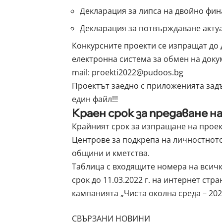
Декларация за липса на двойно фи
Декларация за потвърждаване актуа
Конкурсните проекти се изпращат до
електронна система за обмен на докумен
mail:
proekti2022@pudoos.bg
Проектът заедно с приложенията задъ
един файл!!!
Краен срок за предаване 
Крайният срок за изпращане на проект
Центрове за подкрепа на личностното
общини и кметства.
Таблица с входящите номера на всич
срок до 11.03.2022 г. на интернет ст
кампанията „Чиста околна среда – 202
СВЪРЗАНИ НОВИНИ