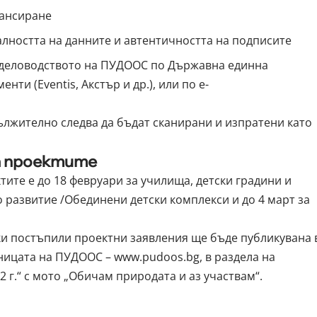
нансиране
лността на данните и автентичността на подписите
 деловодството на ПУДООС по Държавна единна
ти (Eventis, Акстър и др.), или по e-
лжително следва да бъдат сканирани и изпратени като
на проектите
ите е до 18 февруари за училища, детски градини и
 развитие /Обединени детски комплекси и до 4 март за
ки постъпили проектни заявления ще бъде публикувана 
раницата на ПУДООС –
www.pudoos.bg
, в раздела на
2 г.“ с мото „Обичам природата и аз участвам“.