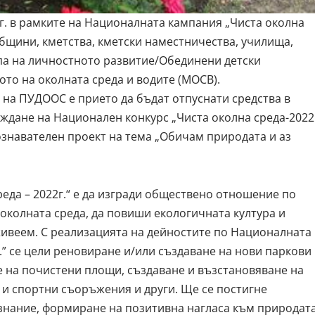
 г. в рамките на Националната кампания „Чиста околна
бщини, кметства, кметски наместничества, училища,
па на личностното развитие/Обединени детски
то на околната среда и водите (МОСВ).
 на ПУДООС е прието да бъдат отпуснати средства в
веждане на Национален конкурс „Чиста околна среда-2022
познавателен проект на тема „Обичам природата и аз
еда – 2022г.“ е да изгради обществено отношение по
 околната среда, да повиши екологичната култура и
живеем. С реализацията на дейностите по Националната
.” се цели реновиране и/или създаване на нови паркови
е на почистени площи, създаване и възстановяване на
и и спортни съоръжения и други. Ще се постигне
нание, формиране на позитивна нагласа към природата