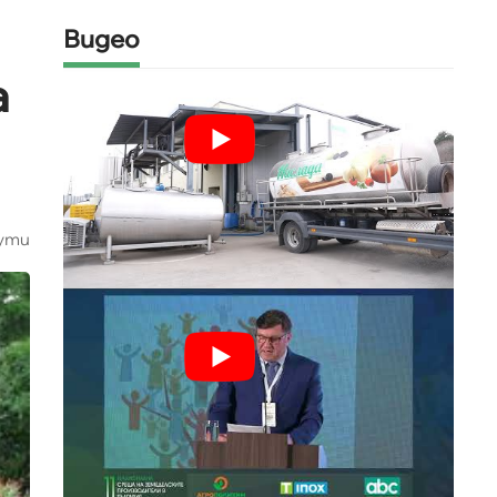
Видео
а
ути