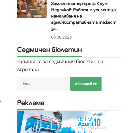
Зам.-министър проф. Крум
Неделков: Работим усилено за
намаляване на
административната тежест
за...
06.08.2026
Седмичен бюлетин
Запиши се за седмичния бюлетин на
Агрозона.
Абонирай се
в
Реклама