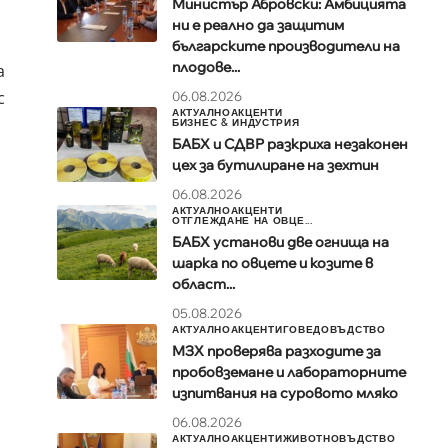
Министър Абровски: Амбицията
ни е реално да защитим
българските производители на
плодове...
а
с
06.08.2026
АКТУАЛНО
АКЦЕНТИ
БИЗНЕС & ИНДУСТРИЯ
БАБХ и СДВР разкриха незаконен
цех за бутилиране на зехтин
06.08.2026
АКТУАЛНО
АКЦЕНТИ
ОТГЛЕЖДАНЕ НА ОВЦЕ...
БАБХ установи две огнища на
шарка по овцете и козите в
област...
05.08.2026
АКТУАЛНО
АКЦЕНТИ
ГОВЕДОВЪДСТВО
МЗХ проверява разходите за
пробовземане и лабораторните
изпитвания на суровото мляко
06.08.2026
АКТУАЛНО
АКЦЕНТИ
ЖИВОТНОВЪДСТВО