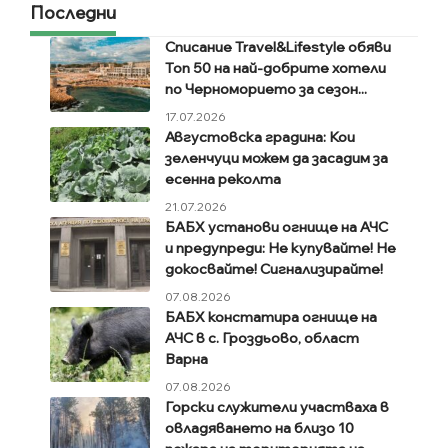
Последни
Списание Travel&Lifestyle обяви
Топ 50 на най-добрите хотели
по Черноморието за сезон...
17.07.2026
Августовска градина: Кои
зеленчуци можем да засадим за
есенна реколта
21.07.2026
БАБХ установи огнище на АЧС
и предупреди: Не купувайте! Не
докосвайте! Сигнализирайте!
07.08.2026
БАБХ констатира огнище на
АЧС в с. Гроздьово, област
Варна
07.08.2026
Горски служители участваха в
овладяването на близо 10