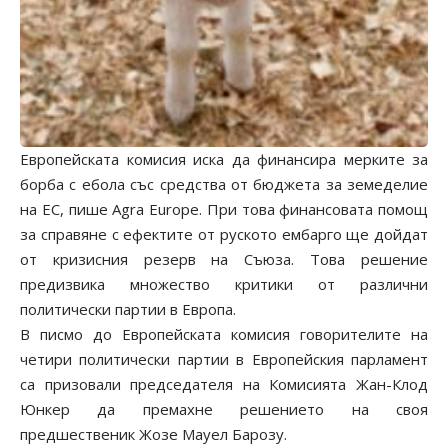
Европейската комисия иска да финансира мерките за
борба с ебола със средства от бюджета за земеделие
на ЕС, пише Agra Europe. При това финансовата помощ
за справяне с ефектите от руското ембарго ще дойдат
от кризисния резерв на Съюза. Това решение
предизвика множество критики от различни
политически партии в Европа.
В писмо до Европейската комисия говорителите на
четири политически партии в Европейския парламент
са призовали председателя на Комисията Жан-Клод
Юнкер да премахне решението на своя
предшественик Жозе Мауел Барозу.