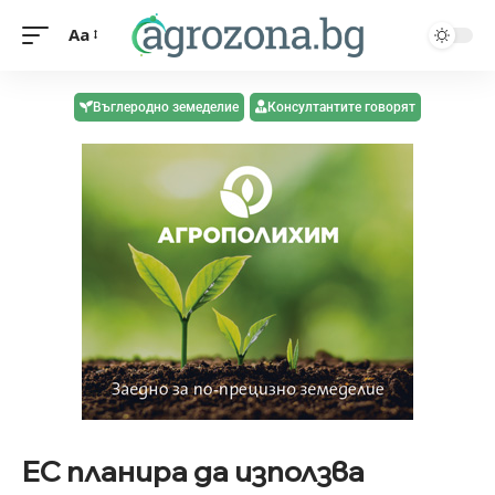
Aa
Въглеродно земеделие
Консултантите говорят
ЕС планира да използва