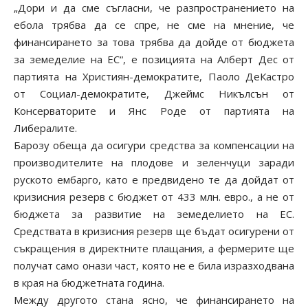
„Дори и да сме съгласни, че разпространението на
ебола трябва да се спре, не сме на мнение, че
финансирането за това трябва да дойде от бюджета
за земеделие на ЕС“, е позицията на Алберт Дес от
партията на Християн-демократите, Паоло ДеКастро
от Социал-демократите, Джеймс Никълсън от
Консерваторите и Янс Роде от партията на
Либералите.
Барозу обеща да осигури средства за компенсации на
производителите на плодове и зеленчуци заради
руското ембарго, като е предвидено те да дойдат от
кризисния резерв с бюджет от 433 млн. евро., а не от
бюджета за развитие на земеделието на ЕС.
Средствата в кризисния резерв ще бъдат осигурени от
съкращения в директните плащания, а фермерите ще
получат само онази част, която не е била изразходвана
в края на бюджетната година.
Между другото стана ясно, че финансирането на