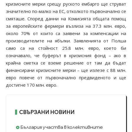
кризисните мерки срещу руското ембарго ще струват
значително по-малко на ЕС, отколкото първоначално се
смяташе. Според данни на Комисията общата помощ
за европейските фермери възлиза на 37.3 млн. евро,
около 70% от които са заявени за компенсации на
производителите на ябълки. Заявленията от Полша
само са на стойност 25.8 млн. евро, което би
означавало, че буферът в кризисния фонд – ако в
крайна сметка се вземе решение от там да бъдат
финансирани кризисните мерки – ще излезе с 88 млн.
евро повече от първоначално предвиденото и ще
достигне 170 млн. евро.
СВЪРЗАНИ НОВИНИ
България участва в колективните