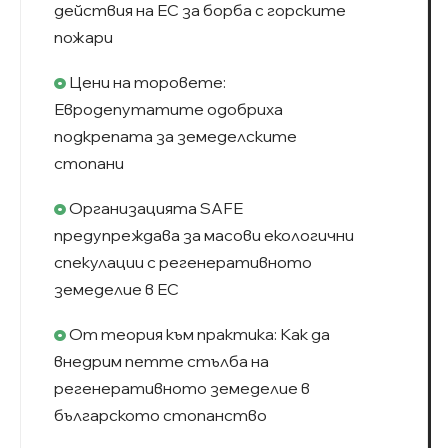
действия на ЕС за борба с горските
пожари
Цени на торовете:
Евродепутатите одобриха
подкрепата за земеделските
стопани
Организацията SAFE
предупреждава за масови екологични
спекулации с регенеративното
земеделие в ЕС
От теория към практика: Как да
внедрим петте стълба на
регенеративното земеделие в
българското стопанство