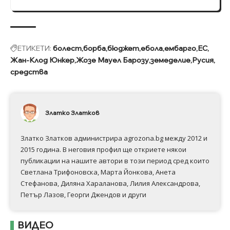
ЕТИКЕТИ:
болест
борба
бюджет
ебола
ембарго
ЕС
Жан-Клод Юнкер
Жозе Мауел Барозу
земеделие
Русия
средства
Златко Златков
Златко Златков администрира agrozona.bg между 2012 и
2015 година. В неговия профил ще откриете някои
публикации на нашите автори в този период сред които
Светлана Трифоновска, Марта Йонкова, Анета
Стефанова, Диляна Хараланова, Лилия Александрова,
Петър Лазов, Георги Джендов и други
ВИДЕО