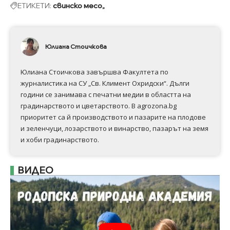
ЕТИКЕТИ:
свинско месо„
Юлиана Стоичкова
Юлиана Стоичкова завършва Факултета по
журналистика на СУ „Св. Климент Охридски“. Дълги
години се занимава с печатни медии в областта на
градинарството и цветарството. В agrozona.bg
приоритет са й производството и пазарите на плодове
и зеленчуци, лозарството и винарство, пазарът на земя
и хоби градинарството.
ВИДЕО