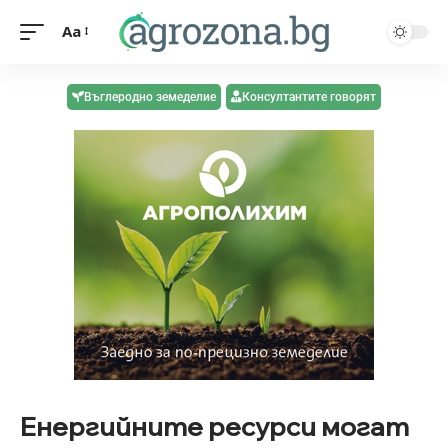
Aa
Въглеродно земеделие
Консултантите говорят
Енергийните ресурси могат