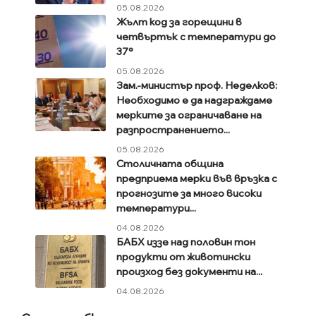
05.08.2026
Жълт код за горещини в
четвъртък с температури до
37°
05.08.2026
Зам.-министър проф. Неделков:
Необходимо е да надграждаме
мерките за ограничаване на
разпространението...
05.08.2026
Столичната община
предприема мерки във връзка с
прогнозите за много високи
температури...
04.08.2026
БАБХ иззе над половин тон
продукти от животински
произход без документи на...
04.08.2026