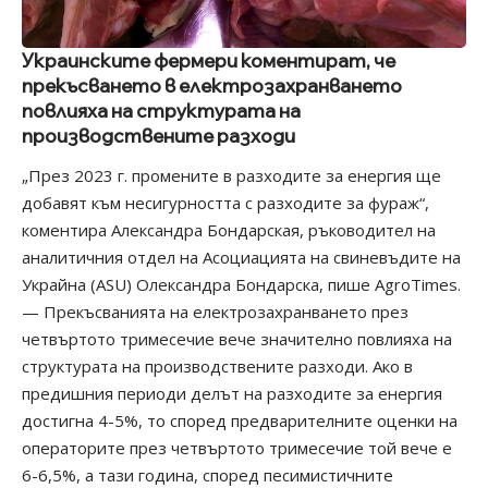
Украинските фермери коментират, че
прекъсването в електрозахранването
повлияха на структурата на
производствените разходи
„През 2023 г. промените в разходите за енергия ще
добавят към несигурността с разходите за фураж“,
коментира Александра Бондарская, ръководител на
аналитичния отдел на Асоциацията на свиневъдите на
Украйна (ASU) Олександра Бондарска, пише AgroTimes.
— Прекъсванията на електрозахранването през
четвъртото тримесечие вече значително повлияха на
структурата на производствените разходи. Ако в
предишния периоди делът на разходите за енергия
достигна 4-5%, то според предварителните оценки на
операторите през четвъртото тримесечие той вече е
6-6,5%, а тази година, според песимистичните