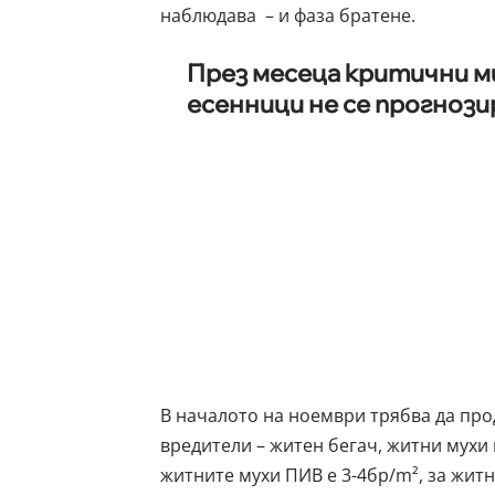
наблюдава – и фаза братене.
През месеца критични 
есенници не се прогноз
В началото на ноември трябва да про
вредители – житен бегач, житни мухи 
житните мухи ПИВ е 3-4бр/m², за житн