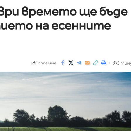
ври времето ще бъде
тието на есенните
3 Мин
Споделяне