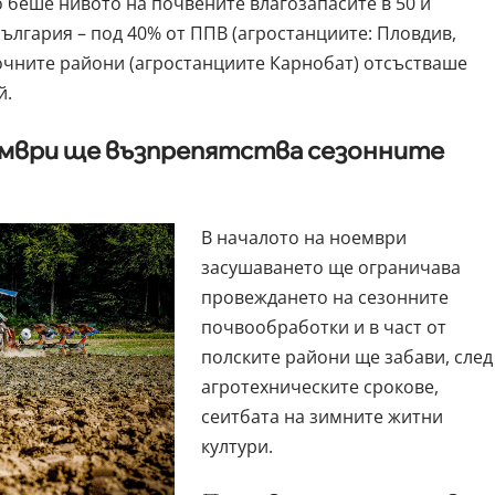
 беше нивото на почвените влагозапасите в 50 и
ългария – под 40% от ППВ (агростанциите: Пловдив,
точните райони (агростанциите Карнобат) отсъстваше
й.
ември ще възпрепятства сезонните
В началото на ноември
засушаването ще ограничава
провеждането на сезонните
почвообработки и в част от
полските райони ще забави, след
агротехническите срокове,
сеитбата на зимните житни
култури.