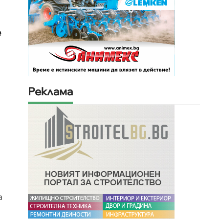
е
Реклама
а