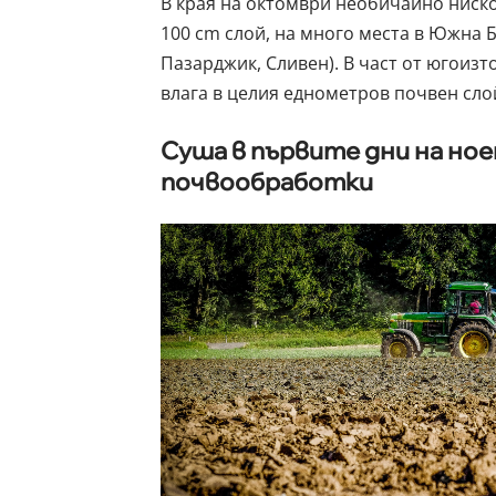
В края на октомври необичайно ниско
100 cm слой, на много места в Южна Б
Пазарджик, Сливен). В част от югоиз
влага в целия еднометров почвен сло
Суша в първите дни на но
почвообработки