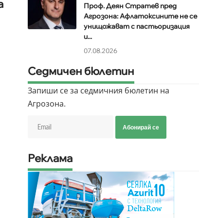
а
Проф. Деян Стратев пред
Агрозона: Афлатоксините не се
унищожават с пастьоризация
и...
07.08.2026
Седмичен бюлетин
Запиши се за седмичния бюлетин на
Агрозона.
Абонирай се
Реклама