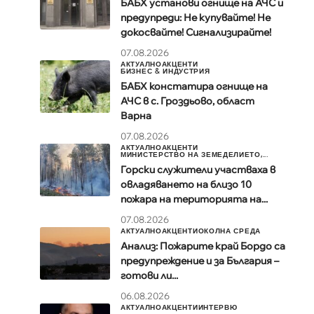
БАБХ установи огнище на АЧС и
предупреди: Не купувайте! Не
докосвайте! Сигнализирайте!
07.08.2026
АКТУАЛНО
АКЦЕНТИ
БИЗНЕС & ИНДУСТРИЯ
БАБХ констатира огнище на
АЧС в с. Гроздьово, област
Варна
07.08.2026
АКТУАЛНО
АКЦЕНТИ
МИНИСТЕРСТВО НА ЗЕМЕДЕЛИЕТО,...
Горски служители участваха в
овладяването на близо 10
пожара на територията на...
07.08.2026
АКТУАЛНО
АКЦЕНТИ
ОКОЛНА СРЕДА
Анализ: Пожарите край Бордо са
предупреждение и за България –
готови ли...
06.08.2026
АКТУАЛНО
АКЦЕНТИ
ИНТЕРВЮ