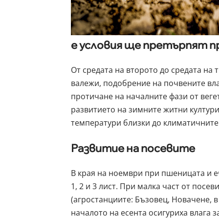
е условия ще претърпят п
От средата на второто до средата на 
валежи, подобрение на почвените вла
протичане на началните фази от веге
развитието на зимните житни култур
температури близки до климатичните 
Развитие на посевите
В края на ноември при пшеницата и 
1, 2 и 3 лист. При малка част от посе
(агростанциите: Бъзовец, Новачене, в
началото на есента осигуриха влага з