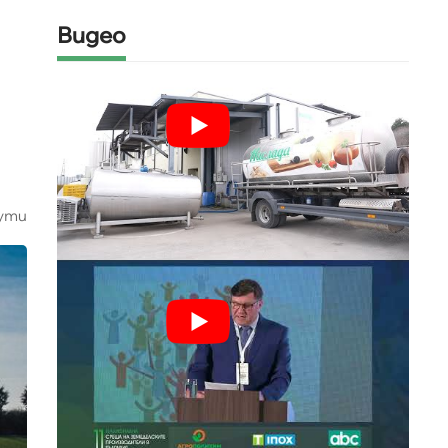
Видео
ути