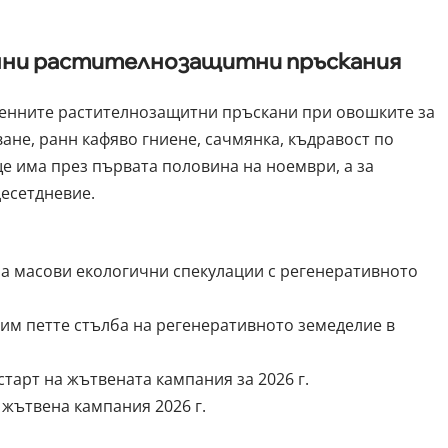
енни растителнозащитни пръскания
енните растителнозащитни пръскани при овошките за
ане, ранн кафяво гниене, сачмянка, къдравост по
е има през първата половина на ноември, а за
десетдневие.
а масови екологични спекулации с регенеративното
рим петте стълба на регенеративното земеделие в
арт на жътвената кампания за 2026 г.
жътвена кампания 2026 г.