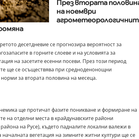
През втората половин
на ноември
агрометеорологичнит
ромяна
третото десетдневие се прогнозира вероятност за
гозапасите в горните слоеве и на условията за
тация на засетите есенни посеви. През този период
ите ще се осъществява при средноденонощни
норми за втората половина на месеца.
ечемика ще протичат фазите поникване и формиране на
вите на отделни места в крайдунавските райони
 района на Русе), където падналите локални валежи в
а началната вегетация на зимните житни култури ще се