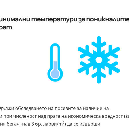
минимални температури за поникналит
ират
дължи обследването на посевите за наличие на
и при численост над прага на икономическа вредност (з
ия бегач -над 3 бр. ларви/m²) да се извърши