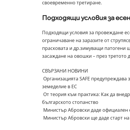
своевременно третиране.
Подходящи условия за ес
Подходящи условия за провеждане ес
ограничаване на заразите от струпясв
прасковата и др.зимуващи патогени щ
засаждане на овошки – през третото 
СВЪРЗАНИ НОВИНИ
Организацията SAFE предупреждава з
земеделие в ЕС
От теория към практика: Как да внед
българското стопанство
Министър Абровски даде официален ст
Министър Абровски ще даде старт на 