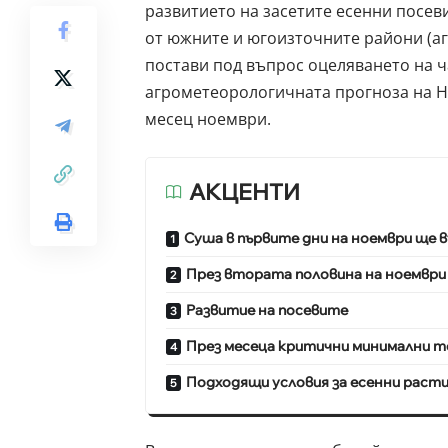
развитието на засетите есенни посев
от южните и югоизточните райони (а
постави под въпрос оцеляването на ч
агрометеорологичната прогноза на
Н
месец ноември.
АКЦЕНТИ
Суша в първите дни на ноември ще
През втората половина на ноемвр
Развитие на посевите
През месеца критични минимални т
Подходящи условия за есенни рас