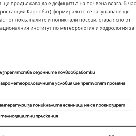
и ще продължава да е дефицитът на почвена влага. В час
гростанция Карнобат) формиралото се засушаване ще
аст от покълналите и поникнали посеви, става ясно от
ационалния институт по метеорология и ходрология
за
 възпрепятства сезонните почвообработки
и агрометеорологичните условия ще претърпят промяна
емператури за поникналите есенници не се прогнозират
тителнозащитни пръскания