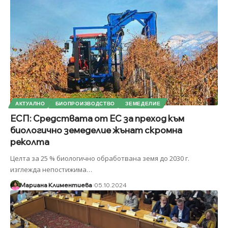
АКТУАЛНО
БИОПРОИЗВОДСТВО
ЗЕМЕДЕЛИЕ
ЕСП: Средствата от ЕС за преход към
биологично земеделие жънат скромна
реколта
Целта за 25 % биологично обработвана земя до 2030 г.
изглежда непостижима
…
Мариана Климентиева
05.10.2024