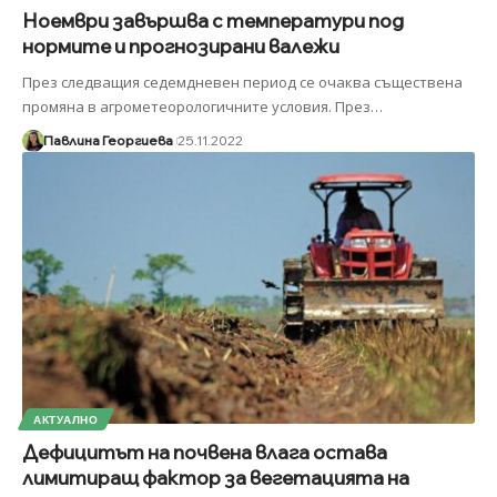
Ноември завършва с температури под
нормите и прогнозирани валежи
През следващия седемдневен период се очаква съществена
промяна в агрометеорологичните условия. През
…
Павлина Георгиева
25.11.2022
АКТУАЛНО
Дефицитът на почвена влага остава
лимитиращ фактор за вегетацията на