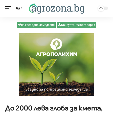
Aa
Въглеродно земеделие
Консултантите говорят
До 2000 лева глоба за кмета,