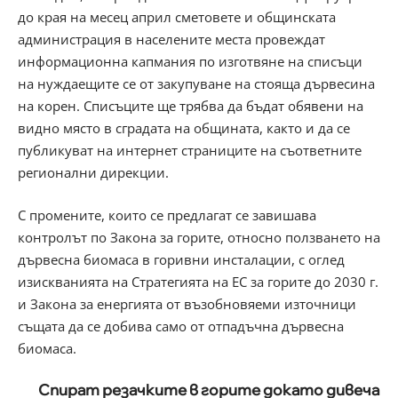
до края на месец април сметовете и общинската
администрация в населените места провеждат
информационна капмания по изготвяне на списъци
на нуждаещите се от закупуване на стояща дървесина
на корен. Списъците ще трябва да бъдат обявени на
видно място в сградата на общината, както и да се
публикуват на интернет страниците на съответните
регионални дирекции.
С промените, които се предлагат се завишава
контролът по Закона за горите, относно ползването на
дървесна биомаса в горивни инсталации, с оглед
изискванията на Стратегията на ЕС за горите до 2030 г.
и Закона за енергията от възобновяеми източници
същата да се добива само от отпадъчна дървесна
биомаса.
Спират резачките в горите докато дивеча