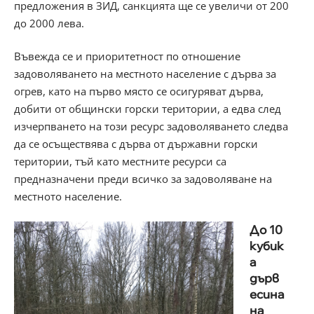
предложения в ЗИД, санкцията ще се увеличи от 200
до 2000 лева.
Въвежда се и приоритетност по отношение
задоволяването на местното население с дърва за
огрев, като на първо място се осигуряват дърва,
добити от общински горски територии, а едва след
изчерпването на този ресурс задоволяването следва
да се осъществява с дърва от държавни горски
територии, тъй като местните ресурси са
предназначени преди всичко за задоволяване на
местното население.
До 10
кубик
а
дърв
есина
на