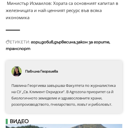
Министър Исмаилов: Хората са основният капитал в
железницата и най-ценният ресурс във всяка
икономика
ЕТИКЕТИ:
гори
добив
дървесина
закон за горите
транспорт
Павлина Георгиева
Павлина Георгиева завършва Факултета по журналистика
на СУ „Св. Климент Охридски“. В Аgrozona приоритет са й
биологичното земеделие и здравословните храни,
розопроизводството, пчеларството, ловът и риболовът.
ВИДЕО