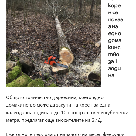
коре
н се
полаг
а на
едно
дома
кинс
тво
за 1
годи
на
Общото количество дървесина, което едно
домакинство може да закупи на корен за една
календарна година е до 10 пространствени кубически
метра, предлагат още вносителите на ЗИД.
Ежегодно, в периода от началото на месец февруари