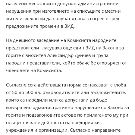
населени места, които допускат административни
нарушения при изготвянето на списъците с местни
жители, желаещи да получат дърва за огрев е сред
предложените промени в ЗИД.
На днешното заседание на Комисията народните
представители гласуваха още един
ЗИД на Закона за
горите
с вносител Александър Дунчев и група
народни представители, който обаче бе отхвърлен от
членовете на Комисията.
Съгласно сега действащата норма се наказват с глоба
от 50 до 500 лв. ръководителите или възложителите,
които са наредили или са допуснали да бъде
извършено административно нарушение по Закона за
горите и подзаконовите актове по прилагането му при
осъществяване дейността на предприятия,
учреждения и организации. Съгласно направените