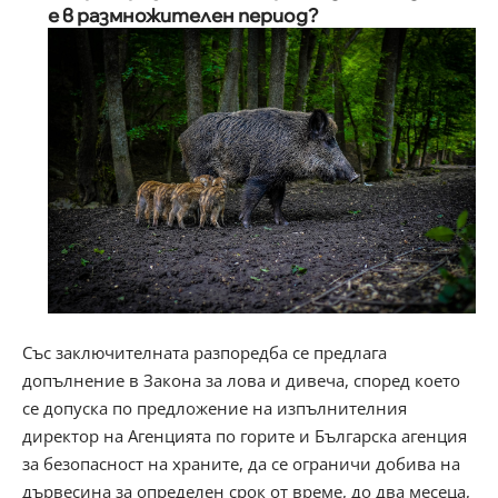
е в размножителен период?
Със заключителната разпоредба се предлага
допълнение в Закона за лова и дивеча, според което
се допуска по предложение на изпълнителния
директор на Агенцията по горите и Българска агенция
за безопасност на храните, да се ограничи добива на
дървесина за определен срок от време, до два месеца,