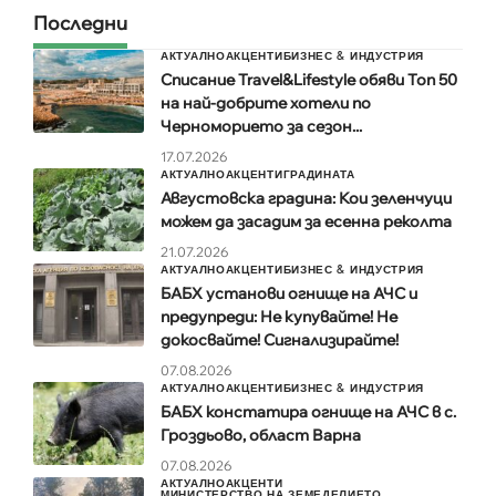
Последни
АКТУАЛНО
АКЦЕНТИ
БИЗНЕС & ИНДУСТРИЯ
Списание Travel&Lifestyle обяви Топ 50
на най-добрите хотели по
Черноморието за сезон...
17.07.2026
АКТУАЛНО
АКЦЕНТИ
ГРАДИНАТА
Августовска градина: Кои зеленчуци
можем да засадим за есенна реколта
21.07.2026
АКТУАЛНО
АКЦЕНТИ
БИЗНЕС & ИНДУСТРИЯ
БАБХ установи огнище на АЧС и
предупреди: Не купувайте! Не
докосвайте! Сигнализирайте!
07.08.2026
АКТУАЛНО
АКЦЕНТИ
БИЗНЕС & ИНДУСТРИЯ
БАБХ констатира огнище на АЧС в с.
Гроздьово, област Варна
07.08.2026
АКТУАЛНО
АКЦЕНТИ
МИНИСТЕРСТВО НА ЗЕМЕДЕЛИЕТО,...