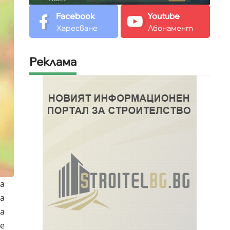
Facebook
Youtube
Харесване
Абонамент
Реклама
а
а
а
е