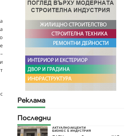
а
на
о
те
 –
и
т
с
Реклама
Последни
АКТУАЛНО
АКЦЕНТИ
БИЗНЕС & ИНДУСТРИЯ