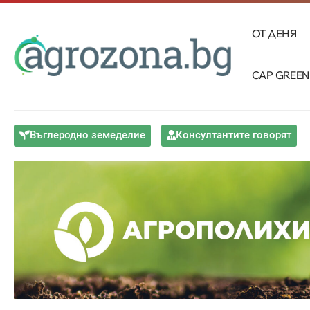
ОТ ДЕНЯ
CAP GREEN
Въглеродно земеделие
Консултантите говорят