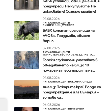
БАБХ установи огнище на АЧС и
предупреди: Не купувайте! Не
докосвайте! Сигнализирайте!
07.08.2026
АКТУАЛНО
АКЦЕНТИ
БИЗНЕС & ИНДУСТРИЯ
БАБХ констатира огнище на
АЧС в с. Гроздьово, област
Варна
07.08.2026
АКТУАЛНО
АКЦЕНТИ
МИНИСТЕРСТВО НА ЗЕМЕДЕЛИЕТО,...
Горски служители участваха в
овладяването на близо 10
пожара на територията на...
07.08.2026
АКТУАЛНО
АКЦЕНТИ
ОКОЛНА СРЕДА
Анализ: Пожарите край Бордо са
предупреждение и за България –
готови ли...
06.08.2026
АКТУАЛНО
АКЦЕНТИ
ИНТЕРВЮ