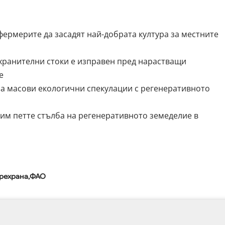
ермерите да засадят най-добрата култура за местните
хранителни стоки е изправен пред нарастващи
е
а масови екологични спекулации с регенеративното
рим петте стълба на регенеративното земеделие в
рехрана
ФАО