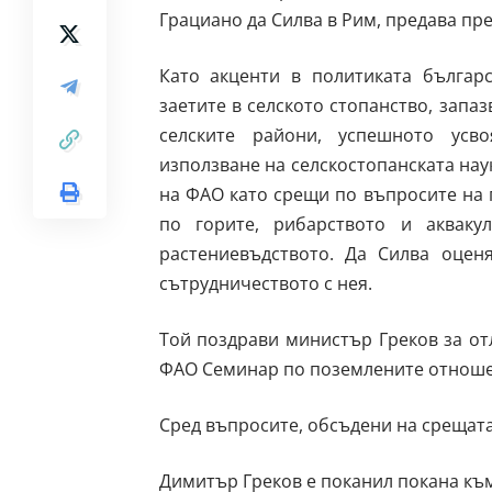
Грациано да Силва в Рим, предава пр
Като акценти в политиката българ
заетите в селското стопанство, запа
селските райони, успешното усв
използване на селскостопанската нау
на ФАО като срещи по въпросите на 
по горите, рибарството и акваку
растениевъдството. Да Силва оцен
сътрудничеството с нея.
Той поздрави министър Греков за от
ФАО Семинар по поземлените отношен
Сред въпросите, обсъдени на срещата,
Димитър Греков е поканил покана към