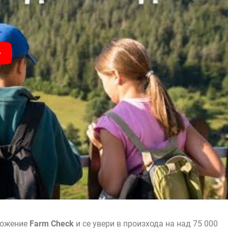
ложение
Farm Check
и се увери в произхода на над 75 000