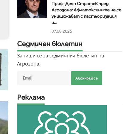
Проф. Деян Стратев пред
Агрозона: Афлатоксините не се
унищожават с пастьоризация
и...
07.08.2026
Седмичен бюлетин
Запиши се за седмичния бюлетин на
Агрозона.
Абонирай се
Реклама