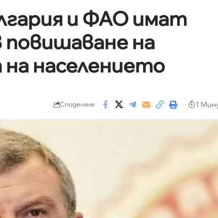
лгария и ФАО имат
 повишаване на
 на населението
1 Мин
Споделяне