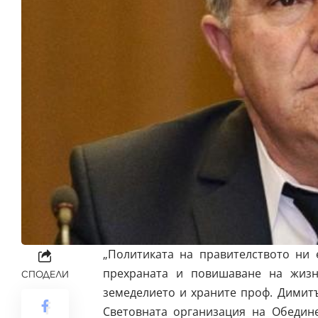
„Политиката на правителството ни 
прехраната и повишаване на жизн
СПОДЕЛИ
земеделието и храните проф. Димит
Световната организация на Обедин