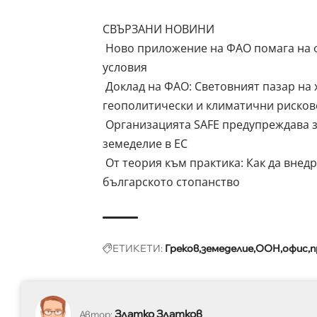
СВЪРЗАНИ НОВИНИ
Ново приложение на ФАО помага на ф
условия
Доклад на ФАО: Световният пазар на 
геополитически и климатични рисков
Организацията SAFE предупреждава з
земеделие в ЕС
От теория към практика: Как да внед
българското стопанство
ЕТИКЕТИ:
Греков
земеделие
ООН
офис
п
Златко Златков
Автор: