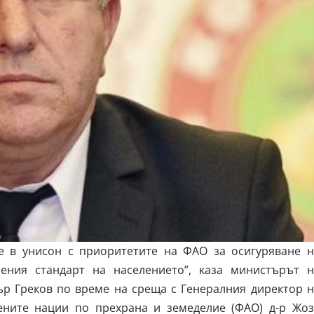
е в унисон с приоритетите на ФАО за осигуряване н
ения стандарт на населението”, каза министърът н
ър Греков по време на среща с Генералния директор н
ените нации по прехрана и земеделие (ФАО) д-р Жоз