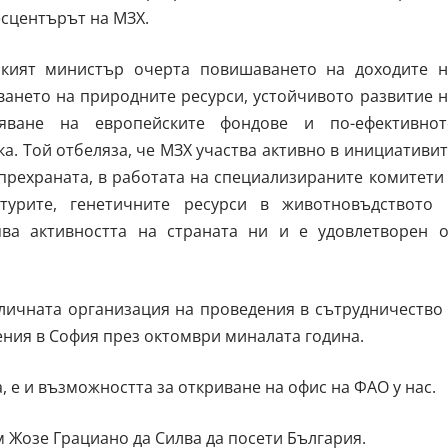
есцентърът на МЗХ.
ският министър очерта повишаването на доходите н
зването на природните ресурси, устойчивото развитие 
ояване на европейските фондове и по-ефективнот
ка. Той отбеляза, че МЗХ участва активно в инициативи
прехраната, в работата на специализираните комитети
лтурите, генетичните ресурси в животновъдството 
ява активността на страната ни и е удовлетворен о
личната организация на проведения в сътрудничество 
ия в София през октомври миналата година.
 е и възможността за откриване на офис на ФАО у нас.
 Жозе Грациано да Силва да посети България.