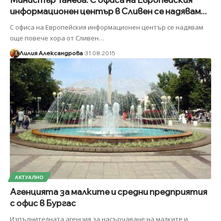
информационен център в Сливен се надявам...
С офиса на Европейския информационен център се надявам
още повече хора от Сливен
…
Лилия Александрова
31.08.2015
АКТУАЛНО
Агенцията за малките и средни предприятия
с офис в Бургас
Изпълнителната агенция за насърчаване на малките и