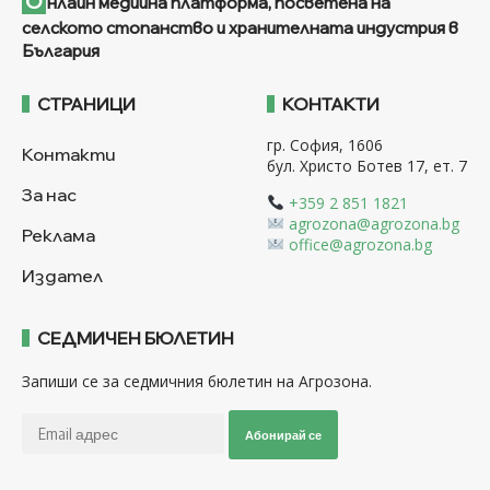
О
нлайн медийна платформа, посветена на
селското стопанство и хранителната индустрия в
България
СТРАНИЦИ
КОНТАКТИ
гр. София, 1606
Контакти
бул. Христо Ботев 17, ет. 7
За нас
+359 2 851 1821
agrozona@agrozona.bg
Реклама
office@agrozona.bg
Издател
СЕДМИЧЕН БЮЛЕТИН
Запиши се за седмичния бюлетин на Агрозона.
Абонирай се