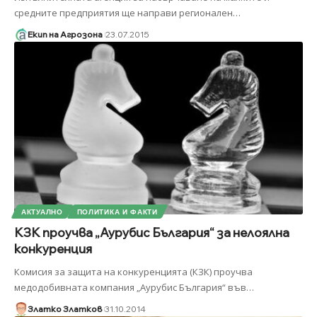
средните предприятия ще направи регионален
…
Екип на Агрозона
23.07.2015
АКТУАЛНО
ПОЛИТИКА И ФАКТИ
КЗК проучва „Аурубис България“ за нелоялна
конкуренция
Комисия за защита на конкуренцията (КЗК) проучва
медодобивната компания „Аурубис България“ във
…
Златко Златков
31.10.2014