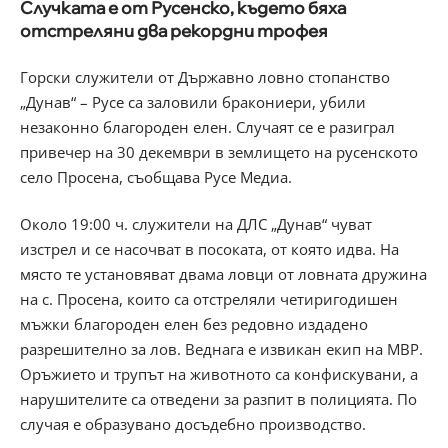
Случката е от Русенско, където бяха
отстреляни два рекордни трофея
Горски служители от Държавно ловно стопанство
„Дунав“ – Русе са заловили бракониери, убили
незаконно благороден елен. Случаят се е разиграл
привечер на 30 декември в землището на русенското
село Просена, съобщава Русе Медиа.
Около 19:00 ч. служители на ДЛС „Дунав“ чуват
изстрел и се насочват в посоката, от която идва. На
място те установяват двама ловци от ловната дружина
на с. Просена, които са отстреляли четиригодишен
мъжки благороден елен без редовно издадено
разрешително за лов. Веднага е извикан екип на МВР.
Оръжието и трупът на животното са конфискувани, а
нарушителите са отведени за разпит в полицията. По
случая е образувано досъдебно производство.