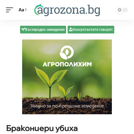
Aa
Въглеродно земеделие
Консултантите говорят
Бракониери убиха