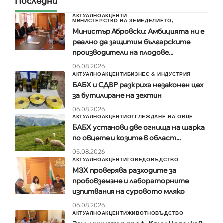
Последни
АКТУАЛНО
АКЦЕНТИ
МИНИСТЕРСТВО НА ЗЕМЕДЕЛИЕТО,...
Министър Абровски: Амбицията ни е
реално да защитим българските
производители на плодове...
06.08.2026
АКТУАЛНО
АКЦЕНТИ
БИЗНЕС & ИНДУСТРИЯ
БАБХ и СДВР разкриха незаконен цех
за бутилиране на зехтин
06.08.2026
АКТУАЛНО
АКЦЕНТИ
ОТГЛЕЖДАНЕ НА ОВЦЕ...
БАБХ установи две огнища на шарка
по овцете и козите в област...
05.08.2026
АКТУАЛНО
АКЦЕНТИ
ГОВЕДОВЪДСТВО
МЗХ проверява разходите за
пробовземане и лабораторните
изпитвания на суровото мляко
06.08.2026
АКТУАЛНО
АКЦЕНТИ
ЖИВОТНОВЪДСТВО