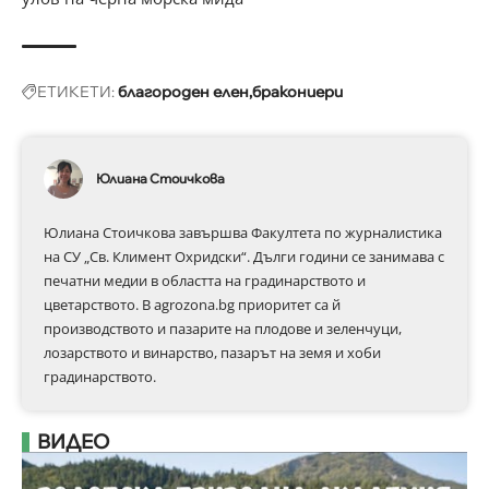
ЕТИКЕТИ:
благороден елен
бракониери
Юлиана Стоичкова
Юлиана Стоичкова завършва Факултета по журналистика
на СУ „Св. Климент Охридски“. Дълги години се занимава с
печатни медии в областта на градинарството и
цветарството. В agrozona.bg приоритет са й
производството и пазарите на плодове и зеленчуци,
лозарството и винарство, пазарът на земя и хоби
градинарството.
ВИДЕО