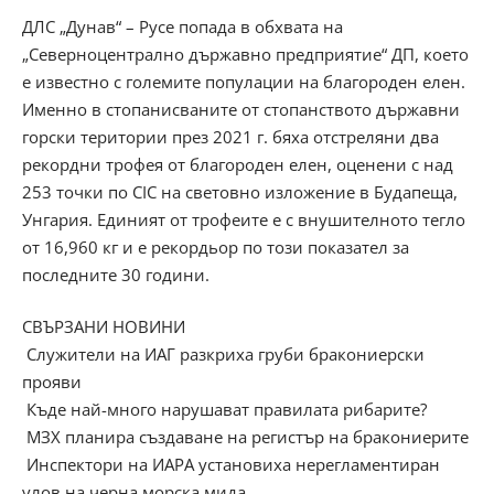
ДЛС „Дунав“ – Русе попада в обхвата на
„Северноцентрално държавно предприятие“ ДП, което
е известно с големите популации на благороден елен.
Именно в стопанисваните от стопанството държавни
горски територии през 2021 г. бяха отстреляни два
рекордни трофея от благороден елен, оценени с над
253 точки по CIC на световно изложение в Будапеща,
Унгария. Единият от трофеите е с внушителното тегло
от 16,960 кг и е рекордьор по този показател за
последните 30 години.
СВЪРЗАНИ НОВИНИ
Служители на ИАГ разкриха груби бракониерски
прояви
Къде най-много нарушават правилата рибарите?
МЗХ планира създаване на регистър на бракониерите
Инспектори на ИАРА установиха нерегламентиран
улов на черна морска мида