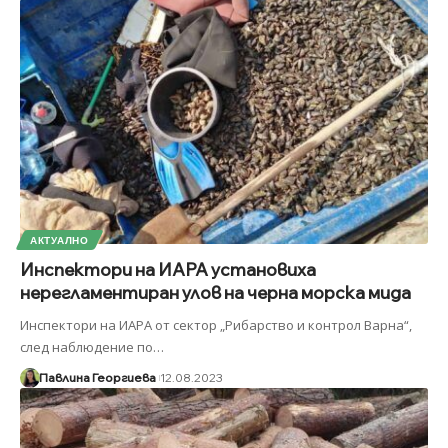
АКТУАЛНО
Инспектори на ИАРА установиха
нерегламентиран улов на черна морска мида
Инспектори на ИАРА от сектор „Рибарство и контрол Варна“,
след наблюдение по
…
Павлина Георгиева
12.08.2023