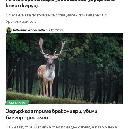
коли и каруци
От Агенцията по горите със специален призив Гонка с
бракониери се е
…
Павлина Георгиева
10.10.2022
АКТУАЛНО
Задържаха трима бракониери, убили
благороден елен
На 29 август 2022 година след подаден сигнал, е извършена