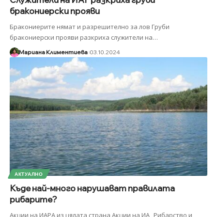
бракониерски прояви
Бракониерите нямат и разрешително за лов Груби
бракониерски прояви разкриха служители на
…
Мариана Климентиева
03.10.2024
АКТУАЛНО
Къде най-много нарушават правилата
рибарите?
Акции на ИАРА из цялата страна Акции на ИА „Рибарство и