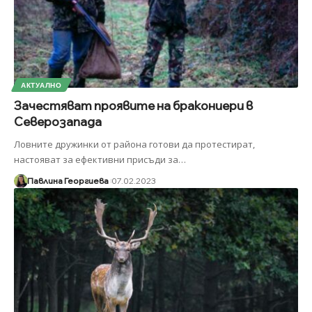
АКТУАЛНО
Зачестяват проявите на бракониери в
Северозапада
Ловните дружинки от района готови да протестират,
настояват за ефективни присъди за
…
Павлина Георгиева
07.02.2023