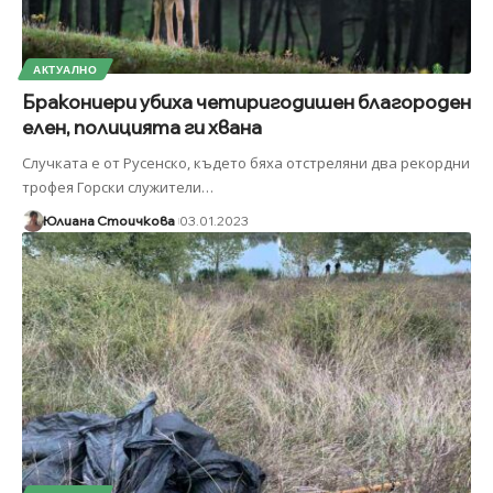
АКТУАЛНО
Бракониери убиха четиригодишен благороден
елен, полицията ги хвана
Случката е от Русенско, където бяха отстреляни два рекордни
трофея Горски служители
…
Юлиана Стоичкова
03.01.2023