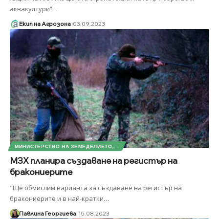
аквакултури“
…
Екип на Агрозона
03.09.2023
МИНИСТЕРСТВО НА ЗЕМЕДЕЛИЕТО,...
МЗХ планира създаване на регистър на
бракониерите
"Ще обмислим варианта за създаване на регистър на
бракониерите и в най-кратки
…
Павлина Георгиева
15.08.2023