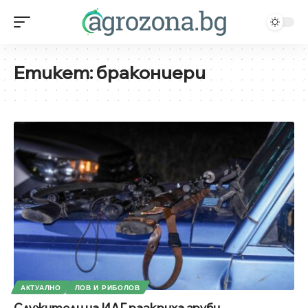
Етикет:
бракониери
АКТУАЛНО
ЛОВ И РИБОЛОВ
Служители на ИАГ разкриха груби