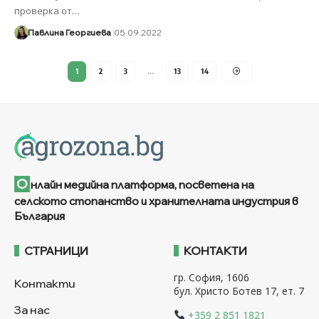
проверка от
…
Павлина Георгиева
05.09.2022
1
2
3
…
13
14
О
нлайн медийна платформа, посветена на
селското стопанство и хранителната индустрия в
България
СТРАНИЦИ
КОНТАКТИ
гр. София, 1606
Контакти
бул. Христо Ботев 17, ет. 7
За нас
+359 2 851 1821