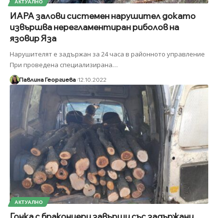
АКТУАЛНО
ИАРА залови системен нарушител докато
извършва нерегламентиран риболов на
язовир Яза
Нарушителят е задържан за 24 часа в районното управление
При проведена специализирана
…
Павлина Георгиева
12.10.2022
АКТУАЛНО
Гонка с бракониери завърши със задържани