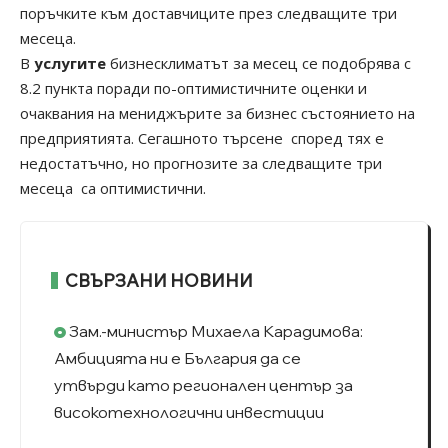
поръчките към доставчиците през следващите три
месеца.
В
услугите
бизнесклиматът за месец се подобрява с
8.2 пункта поради по-оптимистичните оценки и
очаквания на мениджърите за бизнес състоянието на
предприятията. Сегашното търсене според тях е
недостатъчно, но прогнозите за следващите три
месеца са оптимистични.
СВЪРЗАНИ НОВИНИ
Зам.-министър Михаела Карадимова:
Амбицията ни е България да се
утвърди като регионален център за
високотехнологични инвестиции