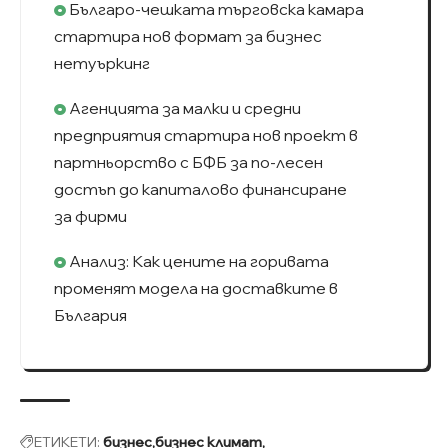
Българо-чешката търговска камара
стартира нов формат за бизнес
нетуъркинг
Агенцията за малки и средни
предприятия стартира нов проект в
партньорство с БФБ за по-лесен
достъп до капиталово финансиране
за фирми
Анализ: Как цените на горивата
променят модела на доставките в
България
ЕТИКЕТИ:
бизнес
бизнес климат