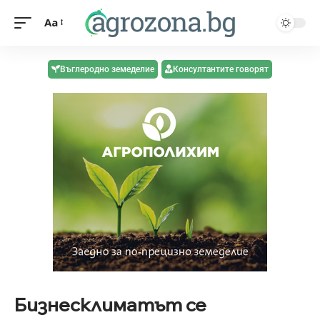
Aa
Въглеродно земеделие
Консултантите говорят
Бизнесклиматът се