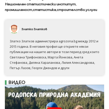
Национален статистически институт
промишленост
статистика
строителство
услуги
Златко Златков
Златко Златков администрира agrozona.bg между 2012 и
2015 година. В неговия профил ще откриете някои
публикации на нашите автори в този период сред които
Светлана Трифоновска, Марта Йонкова, Анета
Стефанова, Диляна Хараланова, Лилия Александрова,
Петър Лазов, Георги Джендов и други
ВИДЕО