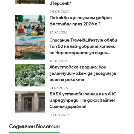
„Персенк“
04.08.2026
По какво ще познаем добрия
фестивал през 2026 г.?
17.07.2026
Списание Travel&Lifestyle обяви
Топ 50 на най-добрите хотели
по Черноморието за сезон...
17.07.2026
Августовска градина: Кои
зеленчуци можем да засадим за
есенна реколта
21.07.2026
БАБХ установи огнище на АЧС
и предупреди: Не докосвайте!
Сигнализирайте!
09.08.2026
Седмичен бюлетин