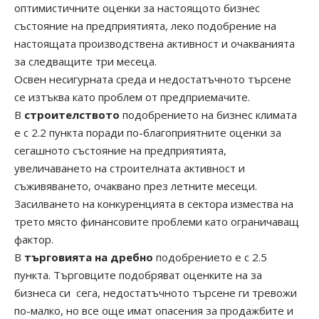
оптимистичните оценки за настоящото бизнес
състояние на предприятията, леко подобрение на
настоящата производствена активност и очакванията
за следващите три месеца.
Освен несигурната среда и недостатъчното търсене
се изтъква като проблем от предприемачите.
В
строителството
подобрението на бизнес климата
е с 2.2 пункта поради по-благоприятните оценки за
сегашното състояние на предприятията,
увеличаването на строителната активност и
съживяването, очаквано през летните месеци.
Засилването на конкуренцията в сектора измества на
трето място финансовите проблеми като ограничаващ
фактор.
В
търговията на дребно
подобрението е с 2.5
пункта. Търговците подобряват оценките на за
бизнеса си сега, недостатъчното търсене ги тревожи
по-малко, но все още имат опасения за продажбите и