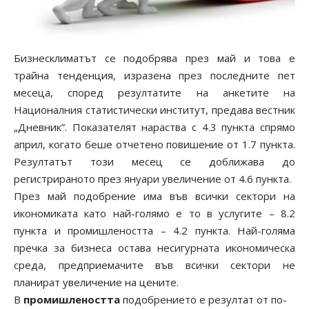
Бизнесклиматът се подобрява през май и това е
трайна тенденция, изразена през последните пет
месеца, според резултатите на анкетите на
Националния статистически институт, предава вестник
„Дневник”. Показателят нараства с 4.3 пункта спрямо
април, когато беше отчетено повишение от 1.7 пункта.
Резултатът този месец се доближава до
регистрираното през януари увеличение от 4.6 пункта.
През май подобрение има във всички сектори на
икономиката като най-голямо е то в услугите – 8.2
пункта и промишлеността – 4.2 пункта. Най-голяма
пречка за бизнеса остава несигурната икономическа
среда, предприемачите във всички сектори не
планират увеличение на цените.
В
промишлеността
подобрението е резултат от по-