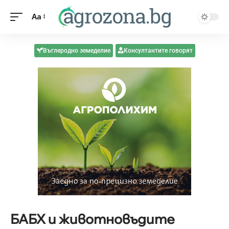
Aa
Въглеродно земеделие
Консултантите говорят
БАБХ и животновъдите