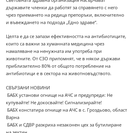
държавите членки да работят за справянето с него
чрез приемането на редица препоръки, включително
и въвеждането на подхода „Едно здраве“.
Целта е да се запази ефективността на антибиотиците,
които са важни за хуманната медицина чрез
намаляване на ненужната им употреба при
животните. От СЗО припомнят, че в някои държави
приблизително 80% от общото потребление на
антибиотици е в сектора на животновъдството.
СВЪРЗАНИ НОВИНИ
БАБХ установи огнище на АЧС и предупреди: Не
купувайте! Не докосвайте! Сигнализирайте!
БАБХ констатира огнище на АЧС в с. Гроздьово, област
Варна
БАБХ и СДВР разкриха незаконен цех за бутилиране
на зехтин