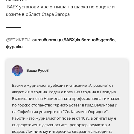
БАБХ установи две огнища на шарка по овцете и
козите в област Стара Загора
ЕТИКЕТИ:
антибиотици
БАБХ
животновъдство
фуражи
Васил Русев
Васил е журналист в уебсайт и списание „Агрозона“ от
август 2018 година. Роден е през 1983 година в Пловдив.
Възпитаник е на Националната професионална гимназия
по горско стопанство "Христо Ботев" в град Велинград и
на Софийския университет "Св. Климент Охридски".
Работи като журналист от повече от 10 г., а опитът му е
съсредоточен в длъжностите - репортер, редактор и
водещ. Личните му интереси са свързани с историята,