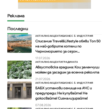
Реклама
Последни
АКТУАЛНО
АКЦЕНТИ
БИЗНЕС & ИНДУСТРИЯ
Списание Travel&Lifestyle обяви Топ 50
на най-добрите хотели по
Черноморието за сезон...
17.07.2026
АКТУАЛНО
АКЦЕНТИ
ГРАДИНАТА
Августовска градина: Кои зеленчуци
можем да засадим за есенна реколта
21.07.2026
АКТУАЛНО
АКЦЕНТИ
БИЗНЕС & ИНДУСТРИЯ
БАБХ установи огнище на АЧС и
предупреди: Не купувайте! Не
докосвайте! Сигнализирайте!
07.08.2026
АКТУАЛНО
АКЦЕНТИ
БИЗНЕС & ИНДУСТРИЯ