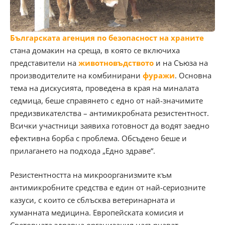
Българската агенция по безопасност на храните
стана домакин на среща, в която се включиха
представители на
животновъдството
и на Съюза на
производителите на комбинирани
фуражи
. Основна
тема на дискусията, проведена в края на миналата
седмица, беше справянето с едно от най-значимите
предизвикателства – антимикробната резистентност.
Всички участници заявиха готовност да водят заедно
ефективна борба с проблема. Обсъдено беше и
прилагането на подхода „Едно здраве“.
Резистентността на микроорганизмите към
антимикробните средства е един от най-сериозните
казуси, с които се сблъсква ветеринарната и
хуманната медицина. Европейската комисия и
Световната здравна организация насърчават