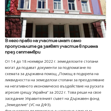
В него право на участие имат само
пропусналите да заявят участие в приема
през септември
От 14 до 18 ноември 2022 г. земеделските стопани
могат да подават документи за подпомагане по
схемата за държавна помощ „Помощ в подкрепа на
ликвидността на земеделски стопани за преодоляване
на негативното икономическо въздействие на руската
агресия срещу Украйна“ за 2022 г. Това реши на свое
заседание Управителният съвет на Държавен фонд
„Земеделие“ (УС на ДФЗ).
Финансовото подпомагане е насочено само към