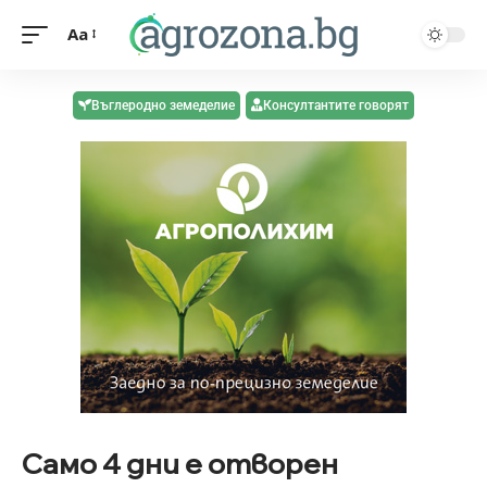
Aa
Въглеродно земеделие
Консултантите говорят
Само 4 дни е отворен