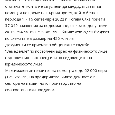
стопаните, които не са успели да кандидатстват за
помощта по време на първия прием, който беше в
периода 1 – 16 септември 2022 г. Тогава бяха приети
37 042 заявления за подпомагане, от които допустими
са 35 754 за 350 715 889 лв. Общият утвърден бюджет
по схемата е в размер на 426 млн. лв.
Документи се приемат в общинските служби
“Земеделие“ по постоянен адрес на физическото лице
(едноличния търговец) или по седалището на
юридическото лице.
Максимален интензитет на помощта е до 62 000 евро
(121 261 лв.) на предприятие, чиято дейност е в
сектора на първичното производство на
селскостопански продукти.