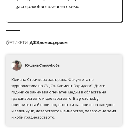
застрахователните схеми
ЕТИКЕТИ:
ДФЗ
помощ
прием
Юлиана Стоичкова
Юлиана Стоичкова завършва Факултета по
журналистика на СУ „Св. Климент Охридски“. Дълги
години се занимава с печатни медии в областта на
градинарството и цветарството. В agrozona.bg
приоритет са й производството и пазарите на плодове
и зеленчуци, лозарството и винарство, пазарът на земя
и хоби градинарството.