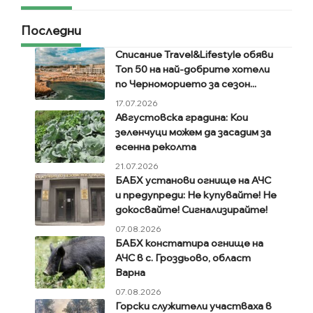
Последни
Списание Travel&Lifestyle обяви
Топ 50 на най-добрите хотели
по Черноморието за сезон...
17.07.2026
Августовска градина: Кои
зеленчуци можем да засадим за
есенна реколта
21.07.2026
БАБХ установи огнище на АЧС
и предупреди: Не купувайте! Не
докосвайте! Сигнализирайте!
07.08.2026
БАБХ констатира огнище на
АЧС в с. Гроздьово, област
Варна
07.08.2026
Горски служители участваха в