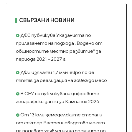
СВЪРЗАНИ НОВИНИ
ДФЗ публикува Указанията по
прилагането на подхода „Водено от
общностите местно развитие“ за
периода 2021 – 2027 г.
ДФЗ изплати 1,7 млн. евро по de
minimis за реализация на говеждо месо
В СЕУ са публикувани цифровите
географски данни за Кампания 2026
От 13 юли земеделските стопани
от сектор Растениевъдство могат
да подават заявления за премиите по