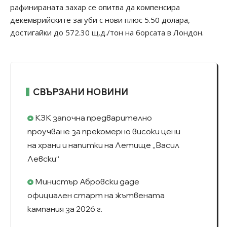
рафинираната захар се опитва да компенсира
декемврийските загуби с нови плюс 5.50 долара,
достигайки до 572.30 щ.д./тон на борсата в Лондон.
СВЪРЗАНИ НОВИНИ
КЗК започна предварително
проучване за прекомерно високи цени
на храни и напитки на Летище „Васил
Левски“
Министър Абровски даде
официален старт на жътвената
кампания за 2026 г.