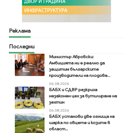
Реклама
Последни
Министър Абровски:
Амбицията ни е реално да
защитим българските
производители на плодове...
06.08.2026
БАБХ и СДВР разкриха
незаконен цех за бутилиране на
зехтин
06.08.2026
БАБХ установи две огнища на
шарка по овцете и козите в
област...