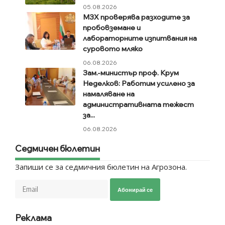
05.08.2026
МЗХ проверява разходите за
пробовземане и
лабораторните изпитвания на
суровото мляко
06.08.2026
Зам.-министър проф. Крум
Неделков: Работим усилено за
намаляване на
административната тежест
за...
06.08.2026
Седмичен бюлетин
Запиши се за седмичния бюлетин на Агрозона.
Абонирай се
Реклама