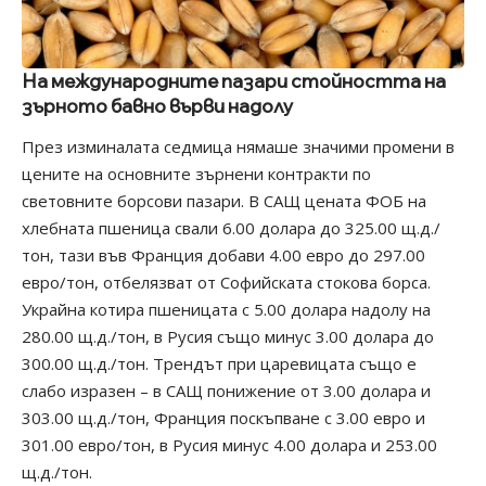
На международните пазари стойността на
зърното бавно върви надолу
През изминалата седмица нямаше значими промени в
цените на основните зърнени контракти по
световните борсови пазари. В САЩ цената ФОБ на
хлебната пшеница свали 6.00 долара до 325.00 щ.д./
тон, тази във Франция добави 4.00 евро до 297.00
евро/тон, отбелязват от Софийската стокова борса.
Украйна котира пшеницата с 5.00 долара надолу на
280.00 щ.д./тон, в Русия също минус 3.00 долара до
300.00 щ.д./тон. Трендът при царевицата също е
слабо изразен – в САЩ понижение от 3.00 долара и
303.00 щ.д./тон, Франция поскъпване с 3.00 евро и
301.00 евро/тон, в Русия минус 4.00 долара и 253.00
щ.д./тон.