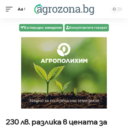
Aa
Въглеродно земеделие
Консултантите говорят
230 лв. разлика в цената за