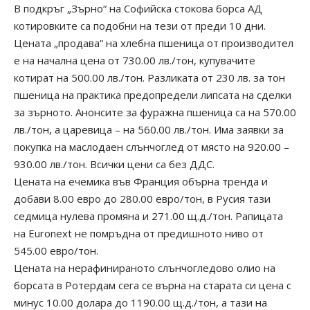
В подкръг „Зърно“ на Софийска стокова борса АД
котировките са подобни на тези от преди 10 дни.
Цената „продава“ на хлебна пшеница от производител
е на начална цена от 730.00 лв./тон, купувачите
котират на 500.00 лв./тон. Разликата от 230 лв. за тон
пшеница на практика предопредели липсата на сделки
за зърното. Анонсите за фуражна пшеница са на 570.00
лв./тон, а царевица – на 560.00 лв./тон. Има заявки за
покупка на маслодаен слънчоглед от място на 920.00 –
930.00 лв./тон. Всички цени са без ДДС.
Цената на ечемика във Франция обърна тренда и
добави 8.00 евро до 280.00 евро/тон, в Русия тази
седмица нулева промяна и 271.00 щ.д./тон. Рапицата
на Euronext не помръдна от предишното ниво от
545.00 евро/тон.
Цената на нерафинираното слънчогледово олио на
борсата в Ротердам сега се върна на старата си цена с
минус 10.00 долара до 1190.00 щ.д./тон, а тази на