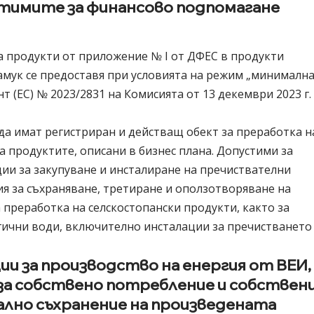
стимите за финансово подпомагане
 продукти от приложение № І от ДФЕС в продукти
амук се предоставя при условията на режим „минималн
нт (ЕС) № 2023/2831 на Комисията от 13 декември 2023 г.
да имат регистриран и действащ обект за преработка н
а продуктите, описани в бизнес плана. Допустими за
ии за закупуване и инсталиране на пречиствателни
я за съхраняване, третиране и оползотворяване на
преработка на селскостопански продукти, както за
гични води, включително инсталации за пречистването
ии за производство на енергия от ВЕИ,
за собствено потребление и собствен
кално съхранение на произведената