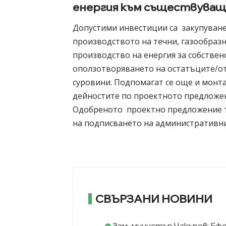
енергия към съществува
Допустими инвестиции са закупуване
производството на течни, газообразн
производство на енергия за собствен
оползотворяването на остатъците/о
суровини. Подпомагат се още и монта
дейностите по проектното предложе
Одобреното проектно предложение тр
на подписването на административния
СВЪРЗАНИ НОВИНИ
Зам.-министър Чакъров: Е