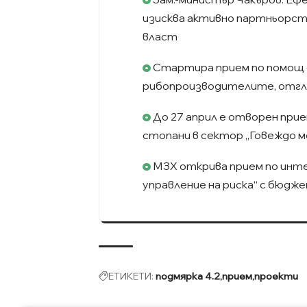
изисква активно партньорс
власт
Стартира прием по помощ d
рибопроизводителите, отгл
До 27 април е отворен прие
стопани в сектор „Говеждо м
МЗХ открива прием по инт
управление на риска“ с бюджет
ЕТИКЕТИ:
подмярка 4.2
прием
проекти