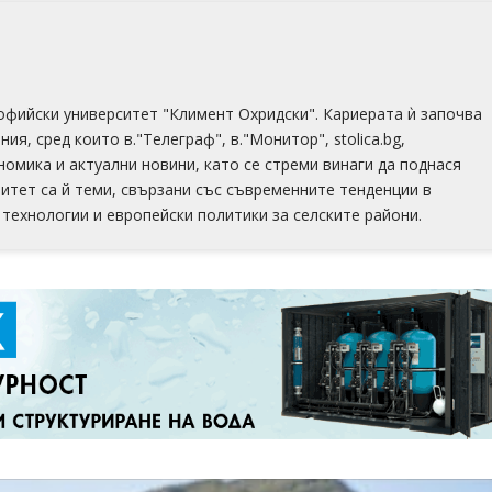
офийски университет "Климент Охридски". Кариерата ѝ започва
ия, сред които в."Телеграф", в."Монитор", stolica.bg,
номика и актуални новини, като се стреми винаги да поднася
итет са й теми, свързани със съвременните тенденции в
технологии и европейски политики за селските райони.