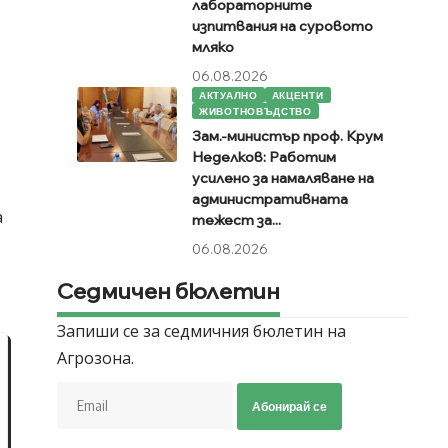
лабораторните
изпитвания на суровото
мляко
06.08.2026
АКТУАЛНО
АКЦЕНТИ
ЖИВОТНОВЪДСТВО
Зам.-министър проф. Крум
Неделков: Работим
усилено за намаляване на
административната
а
тежест за...
06.08.2026
Седмичен бюлетин
Запиши се за седмичния бюлетин на
Агрозона.
Абонирай се