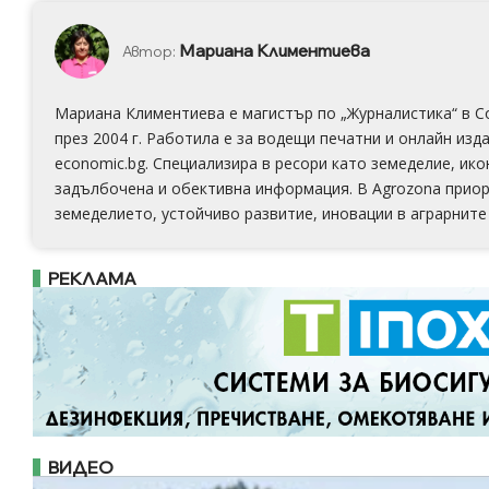
Мариана Климентиева
Автор:
Мариана Климентиева е магистър по „Журналистика“ в С
през 2004 г. Работила е за водещи печатни и онлайн издан
economic.bg. Специализира в ресори като земеделие, ико
задълбочена и обективна информация. В Аgrozona приор
земеделието, устойчиво развитие, иновации в аграрните 
РЕКЛАМА
ВИДЕО