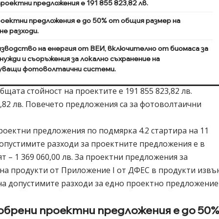
ектни предложения е 191 855 823,82 лв.
оектни предложения е до 50% от общия размер на
е разходи.
изводство на енергия от ВЕИ, включително от биомаса за
ужди и съоръжения за локално съхранение на
уващи фотоволтаични системи.
бщата стойност на проектите е 191 855 823,82 лв.
1,82 лв. Повечето предложения са за фотоволтаични
роектни предложения по подмярка 4.2 стартира на 11
допустимите разходи за проектните предложения е в
ят – 1 369 060,00 лв. За проектни предложения за
на продукти от Приложение I от ДФЕС в продукти извъ
на допустимите разходи за едно проектно предложение
обрени проектни предложения е до 50