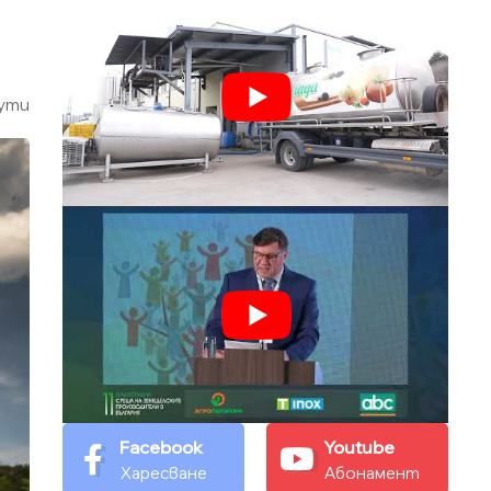
ути
Facebook
Youtube
Харесване
Абонамент