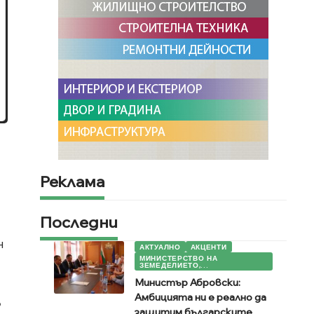
Реклама
Последни
н
АКТУАЛНО
АКЦЕНТИ
МИНИСТЕРСТВО НА
ЗЕМЕДЕЛИЕТО,...
Министър Абровски:
Амбицията ни е реално да
%
защитим българските