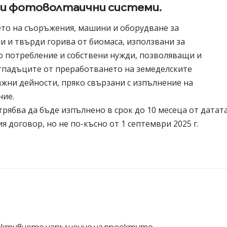
щи фотоволтаични системи.
то на съоръжения, машини и оборудване за
и и твърди горива от биомаса, използвани за
о потребление и собствени нужди, позволяващи и
тпадъците от преработването на земеделските
жни дейности, пряко свързани с изпълнение на
ние.
ябва да бъде изпълнено в срок до 10 месеца от датат
 договор, но не по-късно от 1 септември 2025 г.
фективното изпълнение на проектите