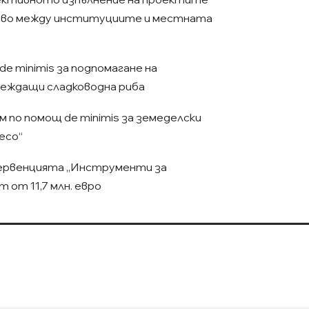
тво между институциите и местната
e minimis за подпомагане на
еждащи сладководна риба
м по помощ de minimis за земеделски
есо“
ервенцията „Инструменти за
 от 11,7 млн. евро