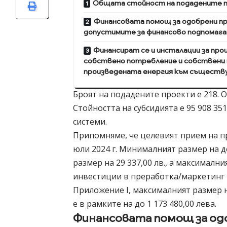
Общата стойност на подадените про
Финансовата помощ за одобрени пр
допустимите за финансово подпомаган
Финансират се и инсталации за про
собствено потребление и собствени н
произведената енергия към съществ
Броят на подадените проекти е 218. О
Стойността на субсидията е 95 908 35
системи.
Припомняме, че целевият прием на п
юли 2024 г. Минималният размер на 
размер на 29 337,00 лв., а максимални
инвестиции в преработка/маркетинг 
Приложение I, максималният размер 
е в рамките на до 1 173 480,00 лева.
Финансовата помощ за од