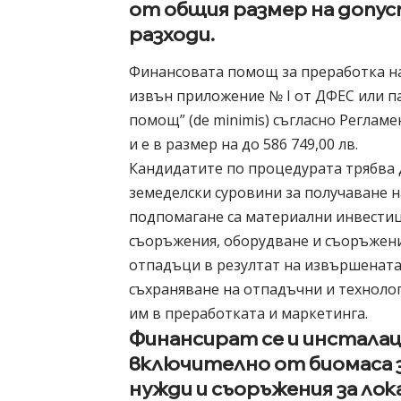
от общия размер на допу
разходи.
Финансовата помощ за преработка на
извън приложение № І от ДФЕС или п
помощ” (de minimis) съгласно Регламе
и е в размер на до 586 749,00 лв.
Кандидатите по процедурата трябва 
земеделски суровини за получаване н
подпомагане са материални инвестиц
съоръжения, оборудване и съоръжени
отпадъци в резултат на извършената 
съхраняване на отпадъчни и техноло
им в преработката и маркетинга.
Финансират се и инсталац
включително от биомаса 
нужди и съоръжения за ло