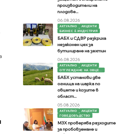
производители на
плодове...
06.08.2026
АКТУАЛНО
АКЦЕНТИ
а
БИЗНЕС & ИНДУСТРИЯ
БАБХ и СДВР разкриха
незаконен цех за
бутилиране на зехтин
а
06.08.2026
АКТУАЛНО
АКЦЕНТИ
ОТГЛЕЖДАНЕ НА ОВЦЕ...
БАБХ установи две
огнища на шарка по
овцете и козите в
област...
05.08.2026
АКТУАЛНО
АКЦЕНТИ
ГОВЕДОВЪДСТВО
и
МЗХ проверява разходите
за пробовземане и