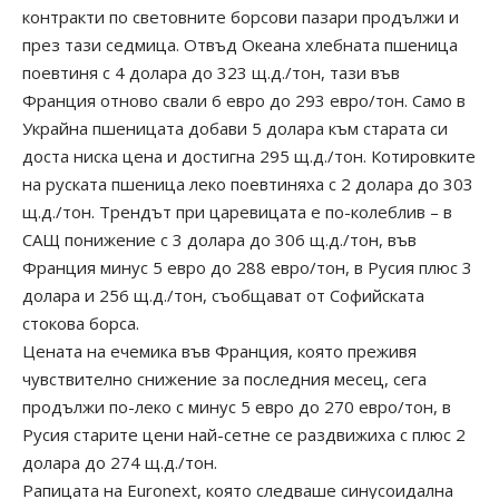
контракти по световните борсови пазари продължи и
през тази седмица. Отвъд Океана хлебната пшеница
поевтиня с 4 долара до 323 щ.д./тон, тази във
Франция отново свали 6 евро до 293 евро/тон. Само в
Украйна пшеницата добави 5 долара към старата си
доста ниска цена и достигна 295 щ.д./тон. Котировките
на руската пшеница леко поевтиняха с 2 долара до 303
щ.д./тон. Трендът при царевицата е по-колеблив – в
САЩ понижение с 3 долара до 306 щ.д./тон, във
Франция минус 5 евро до 288 евро/тон, в Русия плюс 3
долара и 256 щ.д./тон, съобщават от Софийската
стокова борса.
Цената на ечемика във Франция, която преживя
чувствително снижение за последния месец, сега
продължи по-леко с минус 5 евро до 270 евро/тон, в
Русия старите цени най-сетне се раздвижиха с плюс 2
долара до 274 щ.д./тон.
Рапицата на Euronext, която следваше синусоидална