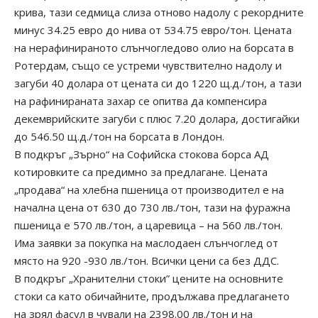
крива, тази седмица слиза отново надолу с рекордните
минус 34.25 евро до нива от 534.75 евро/тон. Цената
на нерафинираното слънчогледово олио на борсата в
Ротердам, също се устреми чувствително надолу и
загуби 40 долара от цената си до 1220 щ.д./тон, а тази
на рафинираната захар се опитва да компенсира
декемврийските загуби с плюс 7.20 долара, достигайки
до 546.50 щ.д./тон на борсата в Лондон.
В подкръг „Зърно“ на Софийска стокова борса АД
котировките са предимно за предлагане. Цената
„продава“ на хлебна пшеница от производител е на
начална цена от 630 до 730 лв./тон, тази на фуражна
пшеница е 570 лв./тон, а царевица – на 560 лв./тон.
Има заявки за покупка на маслодаен слънчоглед от
място на 920 -930 лв./тон. Всички цени са без ДДС.
В подкръг „Хранителни стоки” цените на основните
стоки са като обичайните, продължава предлагането
на зрял фасул в чували на 2398.00 лв./тон и на