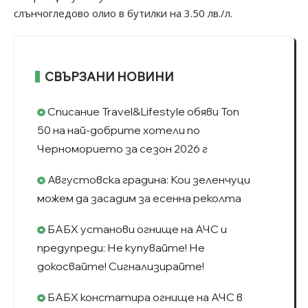
слънчогледово олио в бутилки на 3.50 лв./л.
СВЪРЗАНИ НОВИНИ
Списание Travel&Lifestyle обяви Топ
50 на най-добрите хотели по
Черноморието за сезон 2026 г
Августовска градина: Кои зеленчуци
можем да засадим за есенна реколта
БАБХ установи огнище на АЧС и
предупреди: Не купувайте! Не
докосвайте! Сигнализирайте!
БАБХ констатира огнище на АЧС в