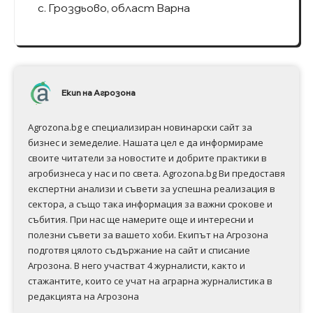
с. Гроздьово, област Варна
Екип на Агрозона
Agrozona.bg e специализиран новинарски сайт за
бизнес и земеделие. Нашата цел е да информираме
своите читатели за новостите и добрите практики в
агробизнеса у нас и по света. Agrozona.bg Ви предоставя
експертни анализи и съвети за успешна реализация в
сектора, а също така информация за важни срокове и
събития. При нас ще намерите още и интересни и
полезни съвети за вашето хоби. Екипът на Агрозона
подготвя цялото съдържание на сайт и списание
Агрозона. В него участват 4 журналисти, както и
стажантите, които се учат на аграрна журналистика в
редакцията на Агрозона