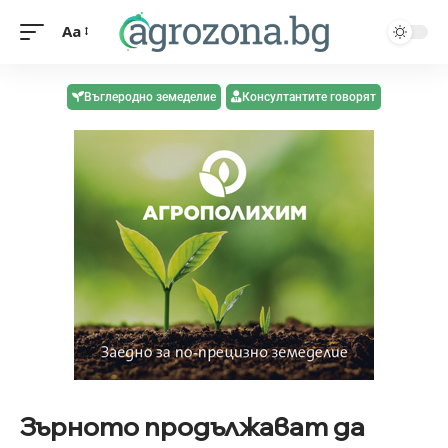
Aa
Въглеродно земеделие
Консултантите говорят
Зърното продължават да