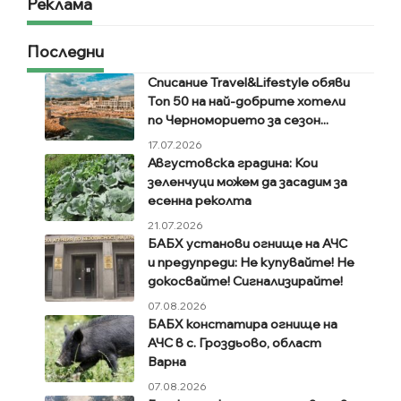
Реклама
Последни
Списание Travel&Lifestyle обяви
Топ 50 на най-добрите хотели
по Черноморието за сезон...
17.07.2026
Августовска градина: Кои
зеленчуци можем да засадим за
есенна реколта
21.07.2026
БАБХ установи огнище на АЧС
и предупреди: Не купувайте! Не
докосвайте! Сигнализирайте!
07.08.2026
БАБХ констатира огнище на
АЧС в с. Гроздьово, област
Варна
07.08.2026