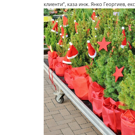
клиенти”, каза инж. Янко Георгиев, е