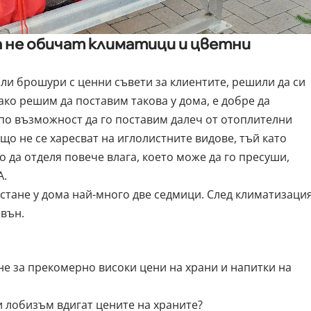
 не обичат климатици и цветни
или брошури с ценни съвети за клиентите, решили да си
ако решим да поставим такова у дома, е добре да
по възможност да го поставим далеч от отоплителни
о не се харесват на иглолистните видове, тъй като
о да отделя повече влага, което може да го пресуши,
А.
остане у дома най-много две седмици. След климатизаци
авън.
е за прекомерно високи цени на храни и напитки на
и лобизъм вдигат цените на храните?