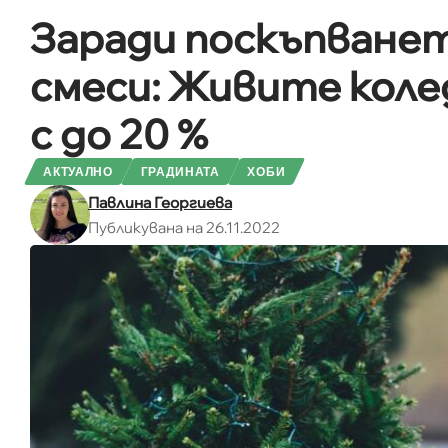
Заради поскъпванет
смеси: Живите коле
с до 20 %
АКТУАЛНО
ГРАДИНАТА
ХОБИ
Павлина Георгиева
Публикувана на 26.11.2022