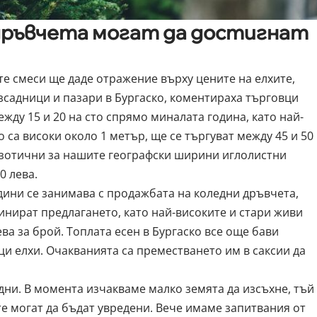
дръвчета могат да достигнат
е смеси ще даде отражение върху цените на елхите,
азсадници и пазари в Бургаско, коментираха търговци
жду 15 и 20 на сто спрямо миналата година, като най-
са високи около 1 метър, ще се търгуват между 45 и 50
екзотични за нашите географски ширини иглолистни
0 лева.
ини се занимава с продажбата на коледни дръвчета,
нират предлагането, като най-високите и стари живи
ева за брой. Топлата есен в Бургаско все още бави
ци елхи. Очакванията са преместването им в саксии да
ни. В момента изчакваме малко земята да изсъхне, тъй
е могат да бъдат увредени. Вече имаме запитвания от