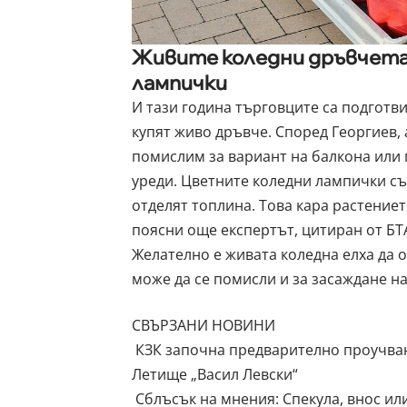
Живите коледни дръвчета
лампички
И тази година търговците са подготв
купят живо дръвче. Според Георгиев, 
помислим за вариант на балкона или 
уреди. Цветните коледни лампички същ
отделят топлина. Това кара растениет
поясни още експертът, цитиран от БТ
Желателно е живата коледна елха да 
може да се помисли и за засаждане н
СВЪРЗАНИ НОВИНИ
КЗК започна предварително проучван
Летище „Васил Левски“
Сблъсък на мнения: Спекула, внос ил