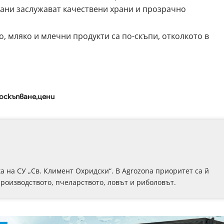
ани заслужават качествени храни и прозрачно
, мляко и млечни продукти са по-скъпи, отколкото в
оскъпване
цени
 на СУ „Св. Климент Охридски“. В Аgrozona приоритет са й
роизводството, пчеларството, ловът и риболовът.