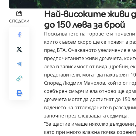
Най-високите живи 
СПОДЕЛИ
до 150 лева за брой
Поскъпването на торовете и почвенит
които съвсем скоро ще се появят в р
пред БТА. Очакваното увеличение е ме
предпочитаните живи дръвчета, които 
лева в зависимост от вида. Дребни, 
представители, могат да нахвърлят 10
Според Людмил Манолов, който от год
сребърен смърч и ела отново ще доми
дръвчета могат да достигнат до 150 л
ваденето на отглежданите в разсадни
започне през следващата седмица.
“За щастие имаше няколко дъждовни д
като при много влажна почва коренит