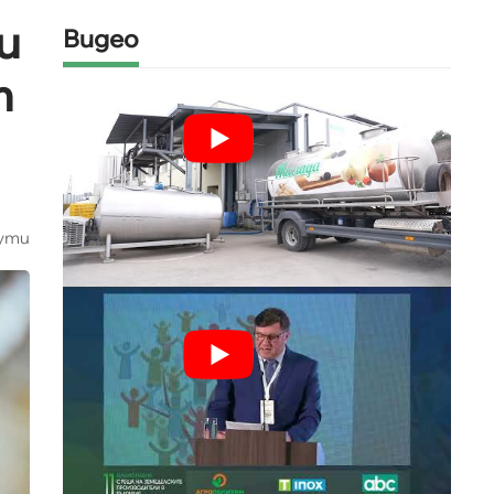
и
Видео
т
ути