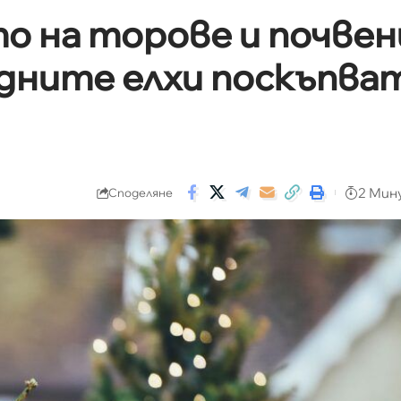
о на торове и почвен
дните елхи поскъпва
2 Мин
Споделяне