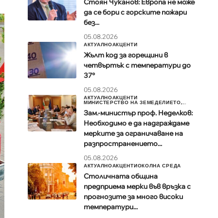
Стоян Чуканов: Европа не може
да се бори с горските пожари
без...
05.08.2026
АКТУАЛНО
АКЦЕНТИ
Жълт код за горещини в
четвъртък с температури до
37°
05.08.2026
АКТУАЛНО
АКЦЕНТИ
МИНИСТЕРСТВО НА ЗЕМЕДЕЛИЕТО,...
Зам.-министър проф. Неделков:
Необходимо е да надграждаме
мерките за ограничаване на
разпространението...
05.08.2026
АКТУАЛНО
АКЦЕНТИ
ОКОЛНА СРЕДА
Столичната община
предприема мерки във връзка с
прогнозите за много високи
температури...