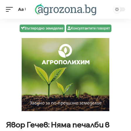
Aa
Въглеродно земеделие
Консултантите говорят
Явор Гечев: Няма печалби в