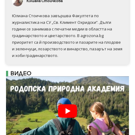
Юлиана Стоичкова
Юлиана Стоичкова завършва Факултета по
журналистика на СУ „Св. Климент Охридски“. Дълги
години се занимава с печатни медии в областта на
градинарството и цветарството. В agrozona.bg
приоритет са й производството и пазарите на плодове
и зеленчуци, лозарството и винарство, пазарът на земя
и хоби градинарството.
ВИДЕО