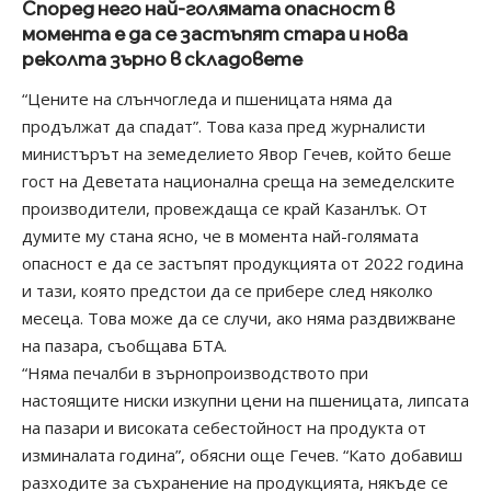
Според него най-голямата опасност в
момента е да се застъпят стара и нова
реколта зърно в складовете
“Цените на слънчогледа и пшеницата няма да
продължат да спадат”. Това каза пред журналисти
министърът на земеделието Явор Гечев, който беше
гост на Деветата национална среща на земеделските
производители, провеждаща се край Казанлък. От
думите му стана ясно, че в момента най-голямата
опасност е да се застъпят продукцията от 2022 година
и тази, която предстои да се прибере след няколко
месеца. Това може да се случи, ако няма раздвижване
на пазара, съобщава БТА.
“Няма печалби в зърнопроизводството при
настоящите ниски изкупни цени на пшеницата, липсата
на пазари и високата себестойност на продукта от
изминалата година”, обясни още Гечев. “Като добавиш
разходите за съхранение на продукцията, някъде се