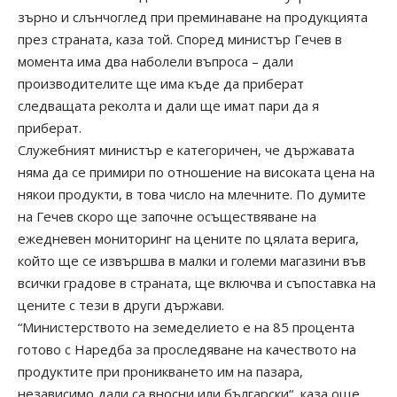
зърно и слънчоглед при преминаване на продукцията
през страната, каза той. Според министър Гечев в
момента има два наболели въпроса – дали
производителите ще има къде да приберат
следващата реколта и дали ще имат пари да я
приберат.
Служебният министър е категоричен, че държавата
няма да се примири по отношение на високата цена на
някои продукти, в това число на млечните. По думите
на Гечев скоро ще започне осъществяване на
ежедневен мониторинг на цените по цялата верига,
който ще се извършва в малки и големи магазини във
всички градове в страната, ще включва и съпоставка на
цените с тези в други държави.
“Министерството на земеделието е на 85 процента
готово с Наредба за проследяване на качеството на
продуктите при проникването им на пазара,
независимо дали са вносни или български“, каза още