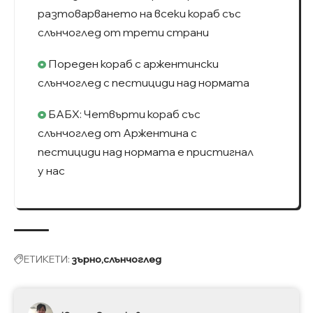
разтоварването на всеки кораб със
слънчоглед от трети страни
Пореден кораб с аржентински
слънчоглед с пестициди над нормата
БАБХ: Четвърти кораб със
слънчоглед от Аржентина с
пестициди над нормата е пристигнал
у нас
ЕТИКЕТИ:
зърно
слънчоглед