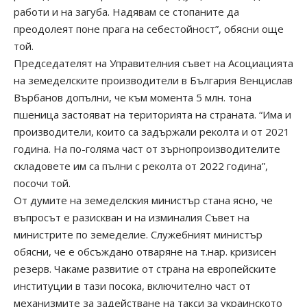
работи и на загуба. Надявам се стопаните да
преодолеят поне прага на себестойност”, обясни още
той.
Председателят на Управителния съвет на Асоциацията
на земеделските производители в България Венцислав
Върбанов допълни, че към момента 5 млн. тона
пшеница застояват на територията на страната. “Има и
производители, които са задържали реколта и от 2021
година. На по-голяма част от зърнопроизводителите
складовете им са пълни с реколта от 2022 година”,
посочи той.
От думите на земеделския министър стана ясно, че
въпросът е разискван и на изминалия Съвет на
министрите по земеделие. Служебният министър
обясни, че е обсъждано отваряне на т.нар. кризисен
резерв. Чакаме развитие от страна на европейските
институции в тази посока, включително част от
механизмите за задействане на такси за украинското