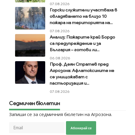
07.08.2026
Горски служители участваха в
овладяването на близо 10
пожара на територията на...
07.08.2026
Анализ: Пожарите край Бордо
са предупреждение и за
България – готови ли...
06.08.2026
Проф. Деян Стратев пред
Агрозона: Афлатоксините не
се унищожават с
пастьоризация и...
07.08.2026
Седмичен бюлетин
Запиши се за седмичния бюлетин на Агрозона.
Абонирай се