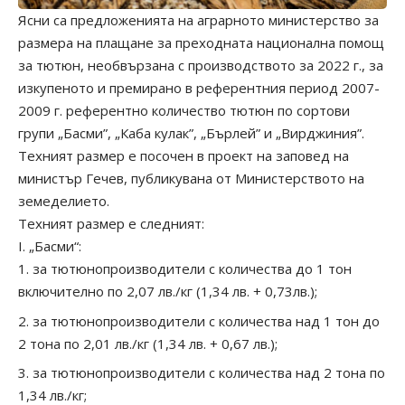
Ясни са предложенията на аграрното министерство за
размера на плащане за преходната национална помощ
за тютюн, необвързана с производството за 2022 г., за
изкупеното и премирано в референтния период 2007-
2009 г. референтно количество тютюн по сортови
групи „Басми”, „Каба кулак”, „Бърлей” и „Вирджиния”.
Техният размер е посочен в проект на заповед на
министър Гечев, публикувана от Министерството на
земеделието.
Техният размер е следният:
І. „Басми“:
за тютюнопроизводители с количества до 1 тон
включително по 2,07 лв./кг (1,34 лв. + 0,73лв.);
за тютюнопроизводители с количества над 1 тон до
2 тона по 2,01 лв./кг (1,34 лв. + 0,67 лв.);
за тютюнопроизводители с количества над 2 тона по
1,34 лв./кг;