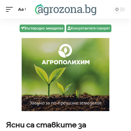
Aa
Въглеродно земеделие
Консултантите говорят
Ясни са ставките за