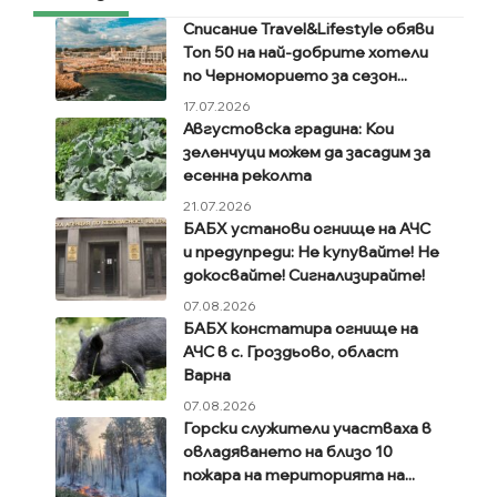
Списание Travel&Lifestyle обяви
Топ 50 на най-добрите хотели
по Черноморието за сезон...
17.07.2026
Августовска градина: Кои
зеленчуци можем да засадим за
есенна реколта
21.07.2026
БАБХ установи огнище на АЧС
и предупреди: Не купувайте! Не
докосвайте! Сигнализирайте!
07.08.2026
БАБХ констатира огнище на
АЧС в с. Гроздьово, област
Варна
07.08.2026
Горски служители участваха в
овладяването на близо 10
пожара на територията на...