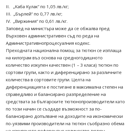
ІІ. „Каба Кулак“ по 1,05 лв./кг;
ІІІ. „Бърлей“ по 0,77 лв./кг;
ІV. „Виржиния“ по 0,61 лв./кг.
Заповед на министъра може да се обжалва пред
Върховен административен съд по реда на
Административнопроцесуалния кодекс.
Преходната национална помощ за тютюн се изплаща
на килограм въз основа на средногодишното
количество изкупен качествен (1 – 3 класа) тютюн по
сортови групи, както и диференцирано за различните
количества в сортовите групи. Целта на
диференциацията е постигане в максимална степен на
справедливо и балансирано разпределение на
средствата за българските тютюнопроизводители като
по този начин се създаде възможност за по-
балансирано допълване на доходите на икономически
по-уязвими производители на тютюн съобразно обема
на изкупеното референтно количество тютюн,