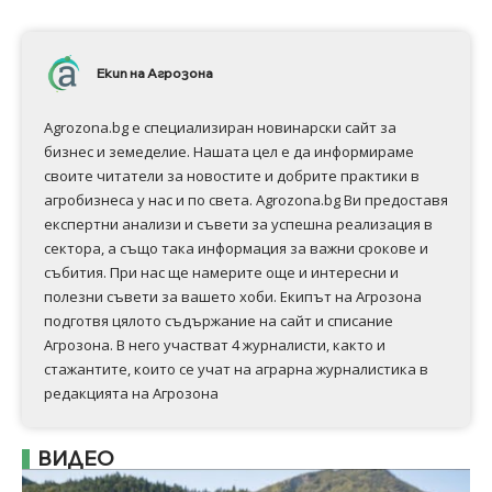
Екип на Агрозона
Agrozona.bg e специализиран новинарски сайт за
бизнес и земеделие. Нашата цел е да информираме
своите читатели за новостите и добрите практики в
агробизнеса у нас и по света. Agrozona.bg Ви предоставя
експертни анализи и съвети за успешна реализация в
сектора, а също така информация за важни срокове и
събития. При нас ще намерите още и интересни и
полезни съвети за вашето хоби. Екипът на Агрозона
подготвя цялото съдържание на сайт и списание
Агрозона. В него участват 4 журналисти, както и
стажантите, които се учат на аграрна журналистика в
редакцията на Агрозона
ВИДЕО