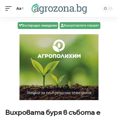
Aa
Въглеродно земеделие
Консултантите говорят
Вихровата буря в събота е