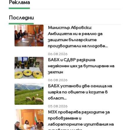
Реклама
Последни
Министър Абровски:
Амбицията ни е реално да
защитим българските
производители на плодове...
06.08.2026
БАБХ и СДВР разкриха
незаконен цех за бутилиране на
зехтин
06.08.2026
БАБХ установи две огнища на
шарка по овцете и козите в
област...
05.08.2026
МЗХ проверява разходите за
пробовземане и
лабораторните изпитвания на