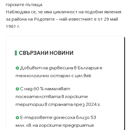
горските пътища.
Наблюдава се, че има цикличност на подобни явления
за района на Родопите – най-известният е от 29 май
1961 г.
СВЪРЗАНИ НОВИНИ
Добивът на дървесина в България е
технологично остарял с цял век
С над 60 % намаляват
посегателствата в горските
територии в страната през 2024 г.
Е-търговете донесоха близо 53
млн. лв. на горските предприятия