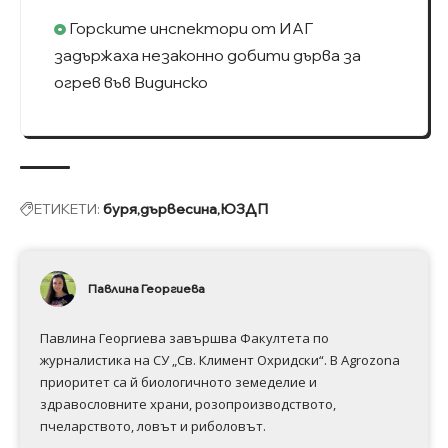
Горските инспектори от ИАГ
задържаха незаконно добити дърва за
огрев във Видинско
ЕТИКЕТИ:
буря
дървесина
ЮЗДП
Павлина Георгиева
Павлина Георгиева завършва Факултета по
журналистика на СУ „Св. Климент Охридски“. В Аgrozona
приоритет са й биологичното земеделие и
здравословните храни, розопроизводството,
пчеларството, ловът и риболовът.