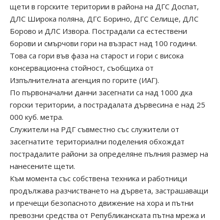
щети в горските територии в района на ДГС Доспат,
ДЛС Широка поляна, ДГС Борино, ДГС Селище, ДЛС
Борово и ДЛС Извора. Пострадали са естествени
борови и смърчови гори на възраст над 100 години.
Това са гори във фаза на старост и гори с висока
консервационна стойност, съобщиха от
Изпълнителната агенция по горите (ИАГ).
По първоначални данни засегнати са над 1000 дка
горски територии, а пострадалата дървесина е над 25
000 куб. метра.
Служители на РДГ съвместно със служители от
засегнатите териториални поделения обхождат
пострадалите райони за определяне пълния размер на
нанесените щети.
Към момента със собствена техника и работници
продължава разчистването на дървета, застрашаващи
и пречещи безопасното движение на хора и пътни
превозни средства от Републиканската пътна мрежа и