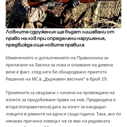
Ловните сдружения ще бъдат лишавани от
право на лов при определени нарушения,
предвижда още новите правила
Изменението и допълнението на Правилника за
прилагане на Закона за лова и опазване на дивеча
вече е факт, след като бе обнародвано приетото
Решение на МС в „Държавен вестник“ в брой 29.
Промените са свързани с начина на провеждане на
изпити за придобиване право на лов. Предвидена е
втора (поправителна) дата за изпит за кандидат-
ловците в рамките на една и съща година. Така, ако по
някаква причина ловецът не се яви на редовната