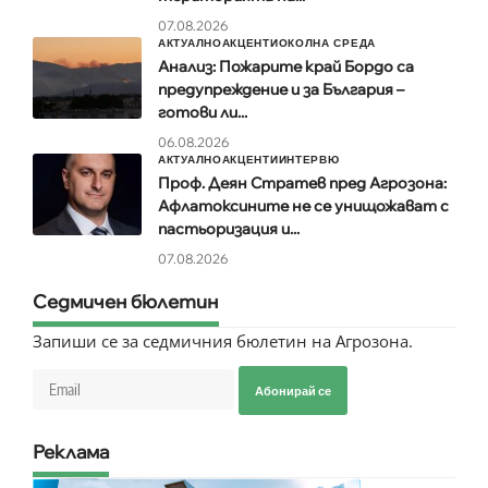
07.08.2026
АКТУАЛНО
АКЦЕНТИ
ОКОЛНА СРЕДА
Анализ: Пожарите край Бордо са
предупреждение и за България –
готови ли...
06.08.2026
АКТУАЛНО
АКЦЕНТИ
ИНТЕРВЮ
Проф. Деян Стратев пред Агрозона:
Афлатоксините не се унищожават с
пастьоризация и...
07.08.2026
Седмичен бюлетин
Запиши се за седмичния бюлетин на Агрозона.
Абонирай се
Реклама