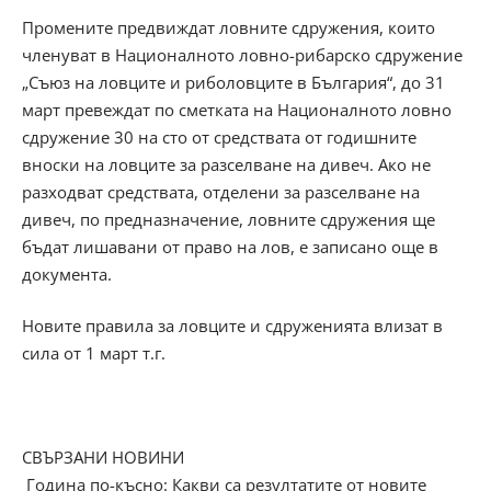
Промените предвиждат ловните сдружения, които
членуват в Националното ловно-рибарско сдружение
„Съюз на ловците и риболовците в България“, до 31
март превеждат по сметката на Националното ловно
сдружение 30 на сто от средствата от годишните
вноски на ловците за разселване на дивеч. Ако не
разходват средствата, отделени за разселване на
дивеч, по предназначение, ловните сдружения ще
бъдат лишавани от право на лов, е записано още в
документа.
Новите правила за ловците и сдруженията влизат в
сила от 1 март т.г.
СВЪРЗАНИ НОВИНИ
Година по-късно: Какви са резултатите от новите