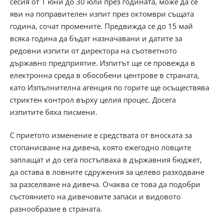
сесия от 1 юни до 30 юли през годината, може да се
яви на поправителен изпит през октомври същата
година, сочат промените. Предвижда се до 15 май
всяка година да бъдат назначавани и датите за
редовни изпити от директора на съответното
държавно предприятие. Изпитът ще се провежда в
електронна среда в обособени центрове в страната,
като Изпълнителна агенция по горите ще осъществява
стриктен контрол върху целия процес. Досега
изпитите бяха писмени.
С приетото изменение е средствата от вноската за
стопанисване на дивеча, която ежегодно ловците
заплащат и до сега постъпваха в държавния бюджет,
да остава в ловните сдружения за целево разходване
за разселване на дивеча. Очаква се това да подобри
състоянието на дивечовите запаси и видовото
разнообразие в страната.