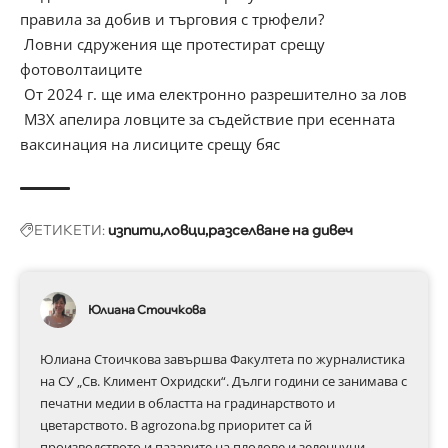
правила за добив и търговия с трюфели?
Ловни сдружения ще протестират срещу
фотоволтаиците
От 2024 г. ще има електронно разрешително за лов
МЗХ апелира ловците за съдействие при есенната
ваксинация на лисиците срещу бяс
ЕТИКЕТИ:
изпити
ловци
разселване на дивеч
Юлиана Стоичкова
Юлиана Стоичкова завършва Факултета по журналистика
на СУ „Св. Климент Охридски“. Дълги години се занимава с
печатни медии в областта на градинарството и
цветарството. В agrozona.bg приоритет са й
производството и пазарите на плодове и зеленчуци,