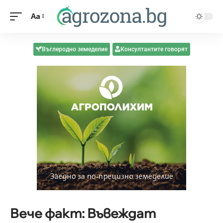
Aa
Въглеродно земеделие
Консултантите говорят
Вече факт: Въвеждат