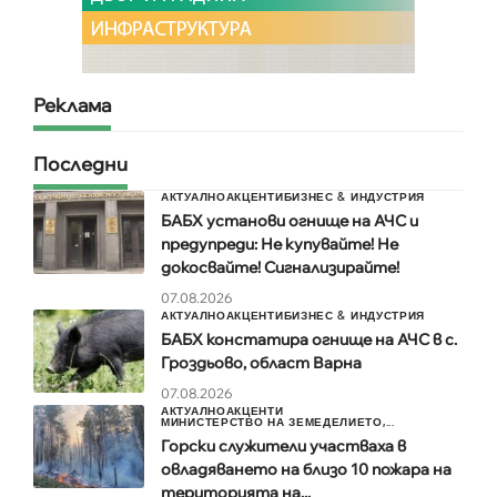
Реклама
Последни
АКТУАЛНО
АКЦЕНТИ
БИЗНЕС & ИНДУСТРИЯ
БАБХ установи огнище на АЧС и
предупреди: Не купувайте! Не
докосвайте! Сигнализирайте!
07.08.2026
АКТУАЛНО
АКЦЕНТИ
БИЗНЕС & ИНДУСТРИЯ
БАБХ констатира огнище на АЧС в с.
Гроздьово, област Варна
07.08.2026
АКТУАЛНО
АКЦЕНТИ
МИНИСТЕРСТВО НА ЗЕМЕДЕЛИЕТО,...
Горски служители участваха в
овладяването на близо 10 пожара на
територията на...