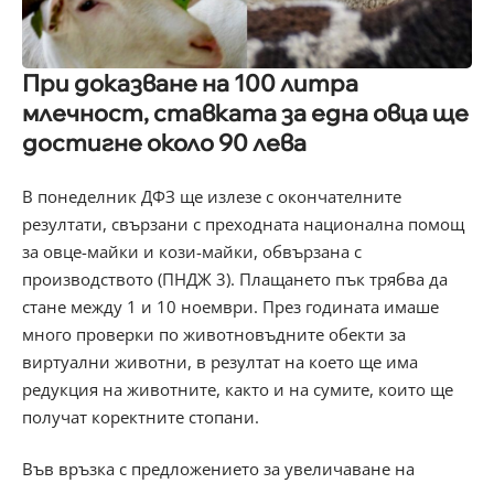
При доказване на 100 литра
млечност, ставката за една овца ще
достигне около 90 лева
В понеделник ДФЗ ще излезе с окончателните
резултати, свързани с преходната национална помощ
за овце-майки и кози-майки, обвързана с
производството (ПНДЖ 3). Плащането пък трябва да
стане между 1 и 10 ноември. През годината имаше
много проверки по животновъдните обекти за
виртуални животни, в резултат на което ще има
редукция на животните, както и на сумите, които ще
получат коректните стопани.
Във връзка с предложението за увеличаване на