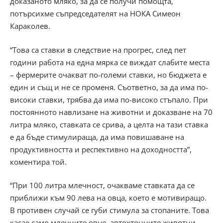
доказаното мляко, за да се получи помощта,
потърсихме съпредседателят на НОКА Симеон
Караколев.
“Това са ставки в следствие на прогрес, след пет
години работа на една мярка се виждат слабите места
– фермерите очакват по-големи ставки, но бюджета е
един и същ и не се променя. Съответно, за да има по-
високи ставки, трябва да има по-високо стъпало. При
постоянното навлизане на животни и доказване на 70
литра мляко, ставката се срива, а целта на тази ставка
е да бъде стимулираща, да има повишаване на
продуктивността и респективно на доходността”,
коментира той.
“При 100 литра млечност, очакваме ставката да се
приближи към 90 лева на овца, което е мотивиращо.
В противен случай се губи стимула за стопаните. Това
касае само млечните овце, автохтонните животни