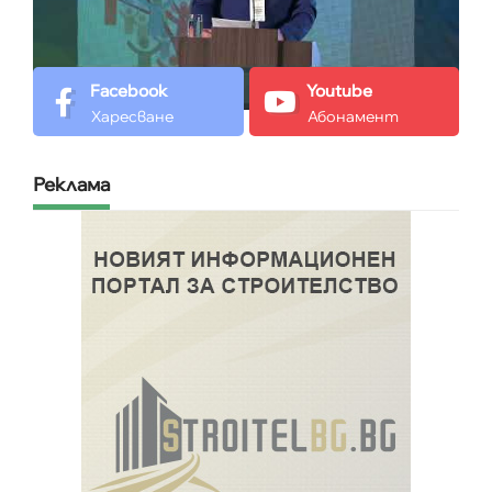
Facebook
Youtube
Харесване
Абонамент
Реклама