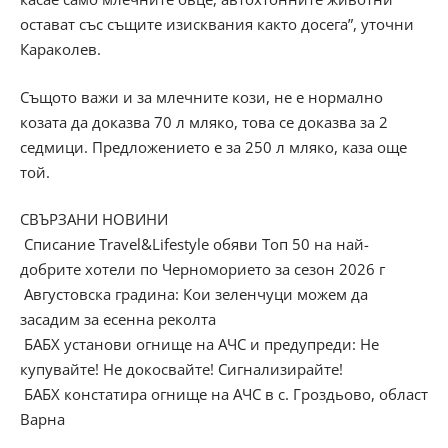
остават със същите изисквания както досега”, уточни
Караколев.
Същото важи и за млечните кози, не е нормално
козата да доказва 70 л мляко, това се доказва за 2
седмици. Предложението е за 250 л мляко, каза още
той.
СВЪРЗАНИ НОВИНИ
Списание Travel&Lifestyle обяви Топ 50 на най-
добрите хотели по Черноморието за сезон 2026 г
Августовска градина: Кои зеленчуци можем да
засадим за есенна реколта
БАБХ установи огнище на АЧС и предупреди: Не
купувайте! Не докосвайте! Сигнализирайте!
БАБХ констатира огнище на АЧС в с. Гроздьово, област
Варна