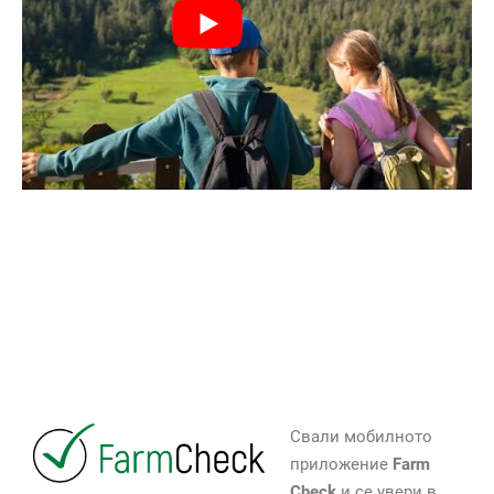
Свали мобилното
приложение
Farm
Check
и се увери в