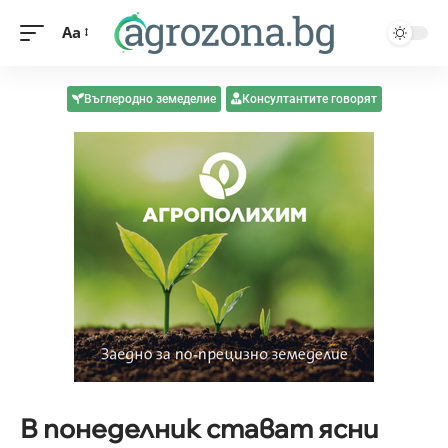
Aa
Въглеродно земеделие
Консултантите говорят
В понеделник стават ясни