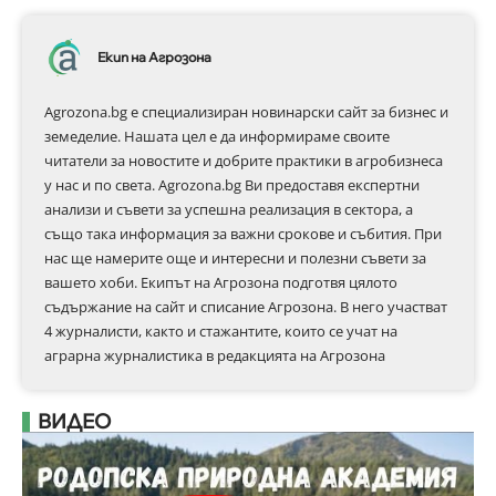
Екип на Агрозона
Agrozona.bg e специализиран новинарски сайт за бизнес и
земеделие. Нашата цел е да информираме своите
читатели за новостите и добрите практики в агробизнеса
у нас и по света. Agrozona.bg Ви предоставя експертни
анализи и съвети за успешна реализация в сектора, а
също така информация за важни срокове и събития. При
нас ще намерите още и интересни и полезни съвети за
вашето хоби. Екипът на Агрозона подготвя цялото
съдържание на сайт и списание Агрозона. В него участват
4 журналисти, както и стажантите, които се учат на
аграрна журналистика в редакцията на Агрозона
ВИДЕО