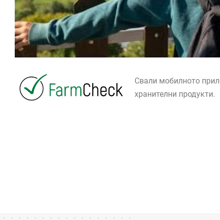
Свали мобилното при
хранителни продукти.