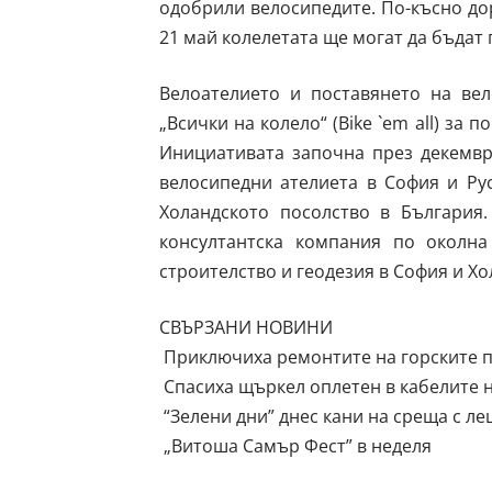
одобрили велосипедите. По-късно дор
21 май колелетата ще могат да бъдат
Велоателието и поставянето на вел
„Всички на колело“ (Bike `em all) за
Инициативата започна през декемвр
велосипедни ателиета в София и Ру
Холандското посолство в България
консултантска компания по околна
строителство и геодезия в София и Х
СВЪРЗАНИ НОВИНИ
Приключиха ремонтите на горските 
Спасиха щъркел оплетен в кабелите 
“Зелени дни” днес кани на среща с л
„Витоша Самър Фест” в неделя