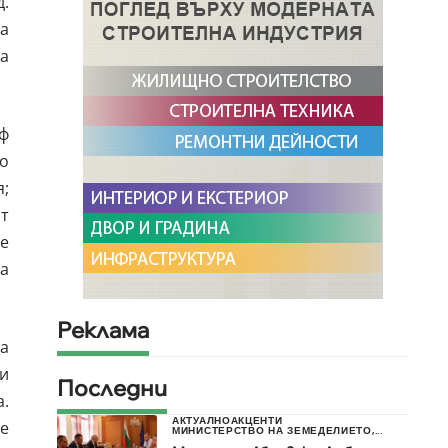
.
да
ва
иф
то
;
от
ве
а
Реклама
а
и
Последни
а.
АКТУАЛНО
АКЦЕНТИ
те
МИНИСТЕРСТВО НА ЗЕМЕДЕЛИЕТО,...