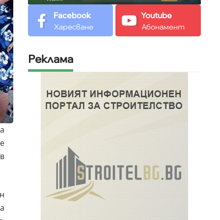
Facebook
Youtube
Харесване
Абонамент
Реклама
а
е
в
ан
на