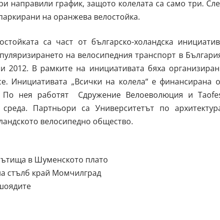
и направили график, защото колелата са само три. Сл
 паркирани на оранжева велостойка.
остойката са част от българско-холандска инициатив
 популяризирането на велосипедния транспорт в Българи
и 2012. В рамките на инициативата бяха организиран
се. Инициативата „Всички на колела“ е финансирана о
. По нея работят Сдружение Велоеволюция и Taofes
 среда. Партньори са Университетът по архитектура
оландското велосипедно общество.
пътища в Шуменското плато
на стълб край Момчилград
ешоядите