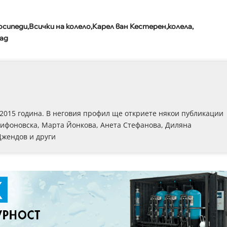
осипеди
Всички на колело
Карел ван Кестерен
колела
ад
 2015 година. В неговия профил ще откриете някои публикации
рифоновска, Марта Йонкова, Анета Стефанова, Диляна
Джендов и други