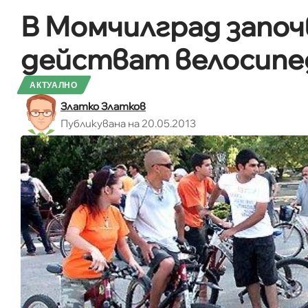
В Момчилград започ
действат велосипе
АКТУАЛНО
Златко Златков
Публикувана на 20.05.2013