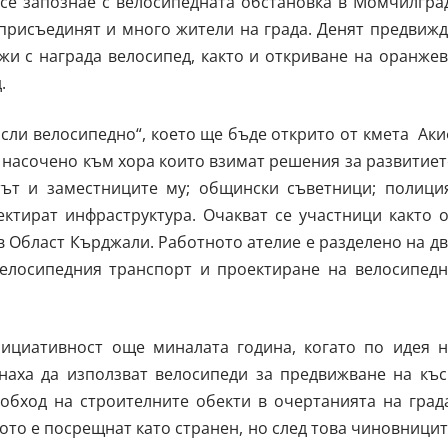
се запознае с велосипедната обстановка в Момчилград
 присъединят и много жители на града. Денят предвиж
жи с награда велосипед, както и откриване на оранже
.
сли велосипедно“, което ще бъде открито от кмета Ак
 насочено към хора които взимат решения за развитие
тът и заместниците му; общински съветници; полиция
ектират инфраструктура. Очакват се участници както 
 в Област Кърджали. Работното ателие е разделено на д
велосипедния транспорт и проектиране на велосипедн
ициативност още миналата година, когато по идея н
аха да използват велосипеди за предвижване на къс
 обход на строителните обекти в очертанията на град
ото е посрещнат като странен, но след това чиновници