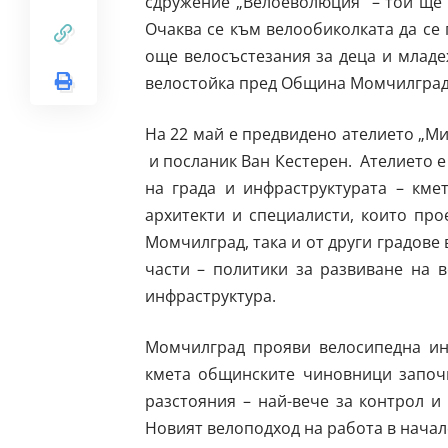
сдружение „Велоеволюция” – той ще 
Очаква се към велообиколката да се
още велосъстезания за деца и младе
велостойка пред Община Момчилград
На 22 май е предвидено ателието „Ми
и посланик Ван Кестерен. Ателието е
на града и инфраструктурата – кме
архитекти и специалисти, които про
Момчилград, така и от други градове
части – политики за развиване на 
инфраструктура.
Момчилград прояви велосипедна ин
кмета общинските чиновници започн
разстояния – най-вече за контрол и
Новият велоподход на работа в начал