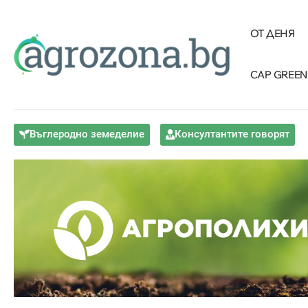
ОТ ДЕНЯ
CAP GREEN
Въглеродно земеделие
Консултантите говорят