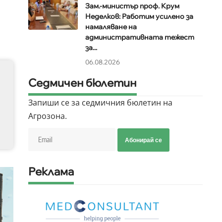
Зам.-министър проф. Крум
Неделков: Работим усилено за
намаляване на
административната тежест
за...
06.08.2026
Седмичен бюлетин
Запиши се за седмичния бюлетин на
Агрозона.
Абонирай се
Реклама