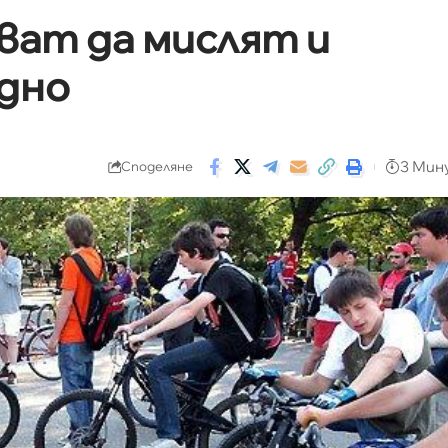
ват да мислят и
дно
3 Мин
Споделяне