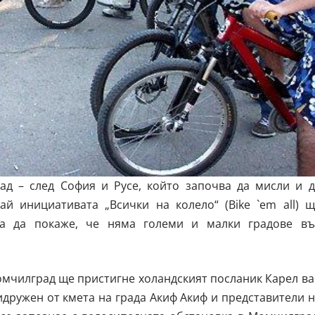
ад – след София и Русе, който започва да мисли и д
ай инициативата „Всички на колело“ (Bike `em all) щ
 за да покаже, че няма големи и малки градове въ
омчилград ще пристигне холандският посланик Карел в
ридружен от кмета на града Акиф Акиф и представители 