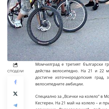
Момчилград е третият български гр
действа велосипедно. На 21 и 22 м
СПОДЕЛИ
достигне източнородопския град,
велосипедните амбиции.
Специално за „Всички на колело“ в М
Кестерен. На 21 май на колело – и п