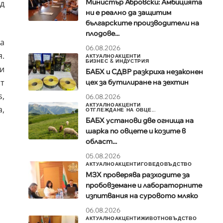
Министър Абровски: Амбицията
ед
ни е реално да защитим
българските производители на
плодове...
а
06.08.2026
я.
АКТУАЛНО
АКЦЕНТИ
БИЗНЕС & ИНДУСТРИЯ
и
БАБХ и СДВР разкриха незаконен
т
цех за бутилиране на зехтин
,
06.08.2026
АКТУАЛНО
АКЦЕНТИ
,
ОТГЛЕЖДАНЕ НА ОВЦЕ...
БАБХ установи две огнища на
шарка по овцете и козите в
област...
05.08.2026
АКТУАЛНО
АКЦЕНТИ
ГОВЕДОВЪДСТВО
МЗХ проверява разходите за
пробовземане и лабораторните
изпитвания на суровото мляко
06.08.2026
АКТУАЛНО
АКЦЕНТИ
ЖИВОТНОВЪДСТВО