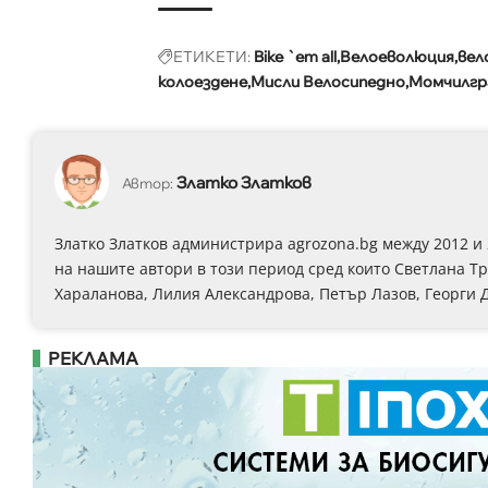
ЕТИКЕТИ:
Bike `em all
Велоеволюция
вел
колоездене
Мисли Велосипедно
Момчилгр
Златко Златков
Автор:
Златко Златков администрира agrozona.bg между 2012 и
на нашите автори в този период сред които Светлана Т
Хараланова, Лилия Александрова, Петър Лазов, Георги 
РЕКЛАМА