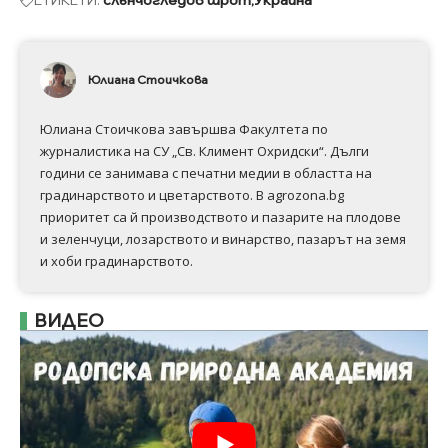
Юлиана Стоичкова
Юлиана Стоичкова завършва Факултета по
журналистика на СУ „Св. Климент Охридски“. Дълги
години се занимава с печатни медии в областта на
градинарството и цветарството. В agrozona.bg
приоритет са й производството и пазарите на плодове
и зеленчуци, лозарството и винарство, пазарът на земя
и хоби градинарството.
ВИДЕО