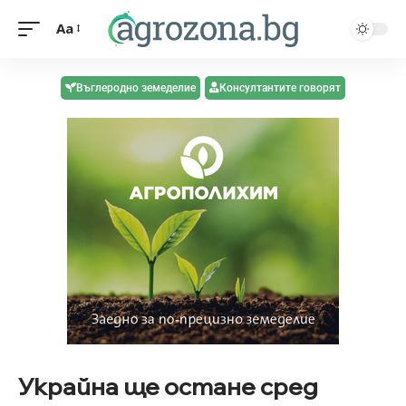
Aa
Въглеродно земеделие
Консултантите говорят
Украйна ще остане сред