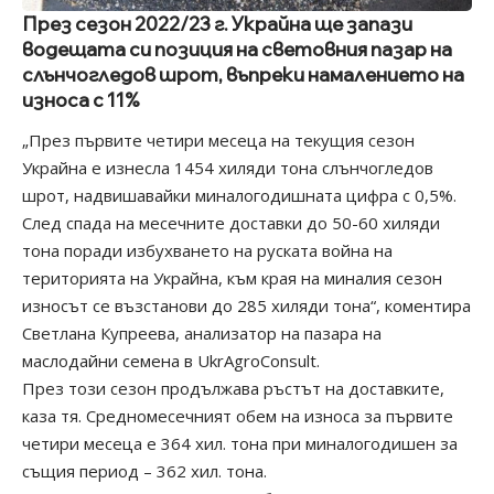
През сезон 2022/23 г. Украйна ще запази
водещата си позиция на световния пазар на
слънчогледов шрот, въпреки намалението на
износа с 11%
„През първите четири месеца на текущия сезон
Украйна е изнесла 1454 хиляди тона слънчогледов
шрот, надвишавайки миналогодишната цифра с 0,5%.
След спада на месечните доставки до 50-60 хиляди
тона поради избухването на руската война на
територията на Украйна, към края на миналия сезон
износът се възстанови до 285 хиляди тона“, коментира
Светлана Купреева, анализатор на пазара на
маслодайни семена в UkrAgroConsult.
През този сезон продължава ръстът на доставките,
каза тя. Средномесечният обем на износа за първите
четири месеца е 364 хил. тона при миналогодишен за
същия период – 362 хил. тона.