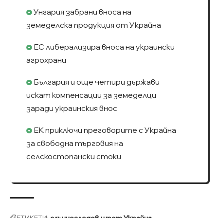
Унгария забрани вноса на
земеделска продукция от Украйна
ЕС либерализира вноса на украински
агрохрани
България и още четири държави
искат компенсации за земеделци
заради украинския внос
ЕК приключи преговорите с Украйна
за свободна търговия на
селскостопански стоки
ЕТИКЕТИ:
слънчогледов шрот
Украйна