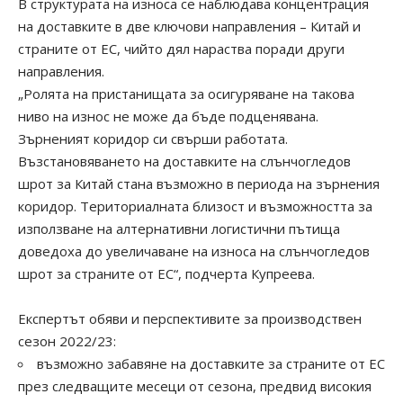
В структурата на износа се наблюдава концентрация
на доставките в две ключови направления – Китай и
страните от ЕС, чийто дял нараства поради други
направления.
„Ролята на пристанищата за осигуряване на такова
ниво на износ не може да бъде подценявана.
Зърненият коридор си свърши работата.
Възстановяването на доставките на слънчогледов
шрот за Китай стана възможно в периода на зърнения
коридор. Териториалната близост и възможността за
използване на алтернативни логистични пътища
доведоха до увеличаване на износа на слънчогледов
шрот за страните от ЕС“, подчерта Купреева.
Експертът обяви и перспективите за производствен
сезон 2022/23:
възможно забавяне на доставките за страните от ЕС
през следващите месеци от сезона, предвид високия