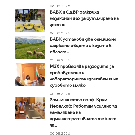
06.08.2026
БАБХ и СДВР разкриха
незаконен цех за бутилиране на
зехтин
06.08.2026
БАБХ установи две огнища на
шарка по овцете и козите в
област...
05.08.2026
МЗХ проверява разходите за
пробовземане и
лабораторните изпитвания на
суровото мляко
06.08.2026
Зам.-министър проф. Крум
Неделков: Работим усилено за
намаляване на
административната тежест
за...
06.08.2026