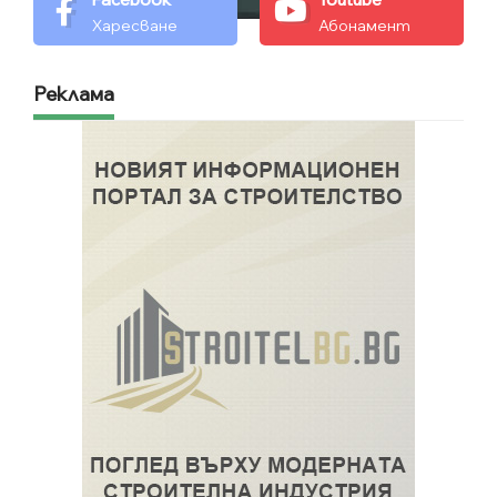
Харесване
Абонамент
Реклама