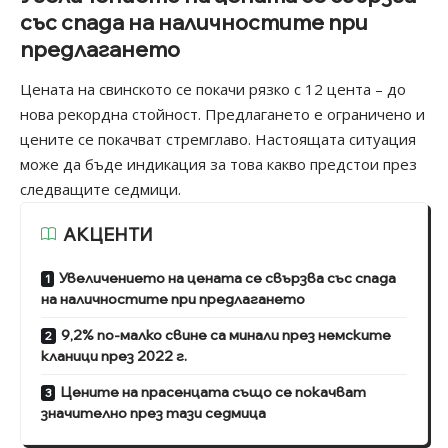
със спада на наличностите при
предлагането
Цената на свинското се покачи рязко с 12 цента – до
нова рекордна стойност. Предлагането е ограничено и
цените се покачват стремглаво. Настоящата ситуация
може да бъде индикация за това какво предстои през
следващите седмици.
АКЦЕНТИ
Увеличението на цената се свързва със спада
на наличностите при предлагането
9,2% по-малко свине са минали през немските
кланици през 2022 г.
Цените на прасенцата също се покачват
значително през тази седмица