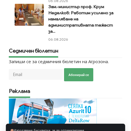
06.08.2026
Зам.-министър проф. Крум
Неделков: Работим усилено за
намаляване на
административната тежест
за...
06.08.2026
Седмичен бюлетин
Запиши се за седмичния бюлетин на Агрозона.
Абонирай се
Реклама
Използваме бисквитки, за да оптимизираме