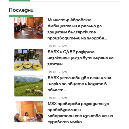
Последни
Министър Абровски:
Амбицията ни е реално да
защитим българските
производители на плодове...
06.08.2026
БАБХ и СДВР разкриха
незаконен цех за бутилиране на
зехтин
06.08.2026
БАБХ установи две огнища на
шарка по овцете и козите в
област...
05.08.2026
МЗХ проверява разходите за
пробовземане и
лабораторните изпитвания на
суровото мляко