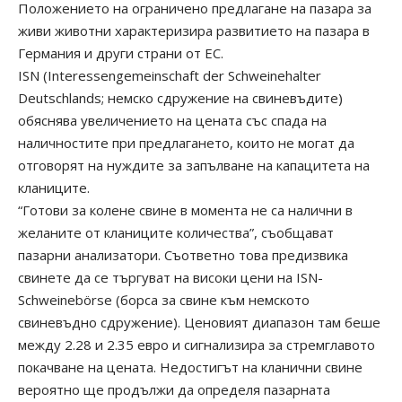
Положението на ограничено предлагане на пазара за
живи животни характеризира развитието на пазара в
Германия и други страни от ЕС.
ISN (Interessengemeinschaft der Schweinehalter
Deutschlands; немско сдружение на свиневъдите)
обяснява увеличението на цената със спада на
наличностите при предлагането, които не могат да
отговорят на нуждите за запълване на капацитета на
кланиците.
“Готови за колене свине в момента не са налични в
желаните от кланиците количества”, съобщават
пазарни анализатори. Съответно това предизвика
свинете да се търгуват на високи цени на ISN-
Schweinebörse (борса за свине към немското
свиневъдно сдружение). Ценовият диапазон там беше
между 2.28 и 2.35 евро и сигнализира за стремглавото
покачване на цената. Недостигът на кланични свине
вероятно ще продължи да определя пазарната