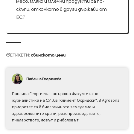
месо, мляко и млечни продукти са по-
скъпи, отколкото в други държави от
ЕС?
ЕТИКЕТИ:
свинското
цени
Павлина Георгиева
Павлина Георгиева завършва Факултета по
журналистика на СУ „Св. Климент Охридски“. В Аgrozona
приоритет са й биологичното земеделие и
здравословните храни, розопроизводството,
пчеларството, ловът и риболовът.