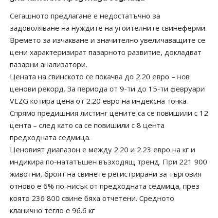
Сегашното предлагане е недостатъчно за
задоволяване на нуждите на угоителните свинеферми.
Времето за изчакване и значително увеличаващите се
цени характеризират пазарното развитие, докладват
пазарни анализатори.
Цената на свинското се покачва до 2.20 евро – нов
ценови рекорд. За периода от 9-ти до 15-ти февруари
VEZG котира цена от 2.20 евро на индексна точка.
Спрямо предишния листинг цените са се повишили с 12
цента – след като са се повишили с 8 цента
предходната седмица.
Ценовият диапазон е между 2.20 и 2.23 евро на кг и
индикира по-нататъшен възходящ тренд. При 221 900
животни, броят на свинете регистрирани за търговия
отново е 6% по-нисък от предходната седмица, през
която 236 800 свине бяха отчетени. Средното
кланично тегло е 96.6 кг