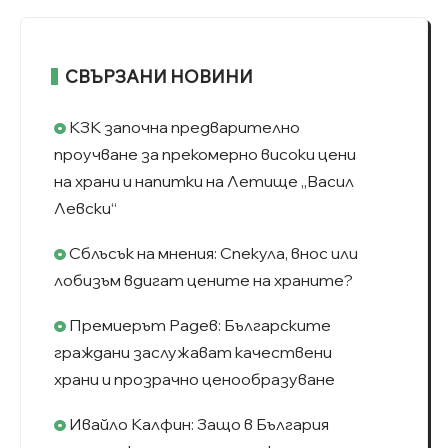
СВЪРЗАНИ НОВИНИ
КЗК започна предварително
проучване за прекомерно високи цени
на храни и напитки на Летище „Васил
Левски“
Сблъсък на мнения: Спекула, внос или
лобизъм вдигат цените на храните?
Премиерът Радев: Българските
граждани заслужават качествени
храни и прозрачно ценообразуване
Ивайло Калфин: Защо в България