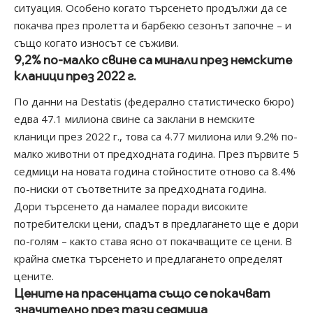
ситуация. Особено когато търсенето продължи да се
покачва през пролетта и барбекю сезонът започне – и
също когато износът се съживи.
9,2% по-малко свине са минали през немските
кланици през 2022 г.
По данни на Destatis (федерално статистическо бюро)
едва 47.1 милиона свине са заклани в немските
кланици през 2022 г., това са 4.77 милиона или 9.2% по-
малко животни от предходната година. През първите 5
седмици на новата година стойностите отново са 8.4%
по-ниски от съответните за предходната година.
Дори търсенето да намалее поради високите
потребителски цени, спадът в предлагането ще е дори
по-голям – както става ясно от покачващите се цени. В
крайна сметка търсенето и предлагането определят
цените.
Цените на прасенцата също се покачват
значително през тази седмица