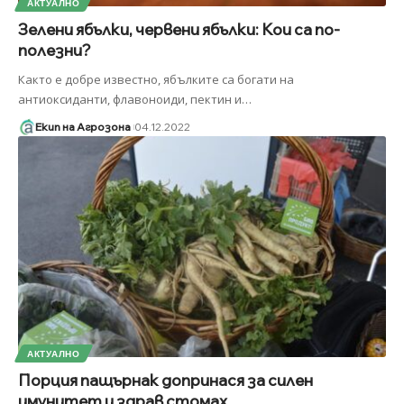
АКТУАЛНО
Зелени ябълки, червени ябълки: Кои са по-
полезни?
Както е добре известно, ябълките са богати на
антиоксиданти, флавоноиди, пектин и
…
Екип на Агрозона
04.12.2022
АКТУАЛНО
Порция пащърнак допринася за силен
имунитет и здрав стомах