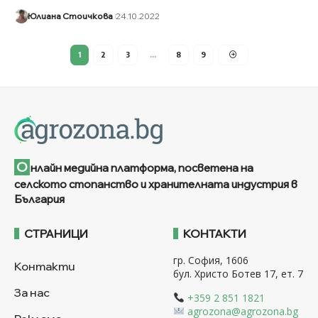
Юлиана Стоичкова
24.10.2022
1
2
3
…
8
9
О
нлайн медийна платформа, посветена на
селското стопанство и хранителната индустрия в
България
СТРАНИЦИ
КОНТАКТИ
гр. София, 1606
Контакти
бул. Христо Ботев 17, ет. 7
За нас
+359 2 851 1821
agrozona@agrozona.bg