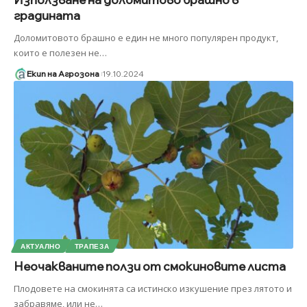
градината
Доломитовото брашно е един не много популярен продукт,
които е полезен не
…
Екип на Агрозона
19.10.2024
АКТУАЛНО
ТРАПЕЗА
Неочакваните ползи от смокиновите листа
Плодовете на смокинята са истинско изкушение през лятото и
забравяме, или не
…