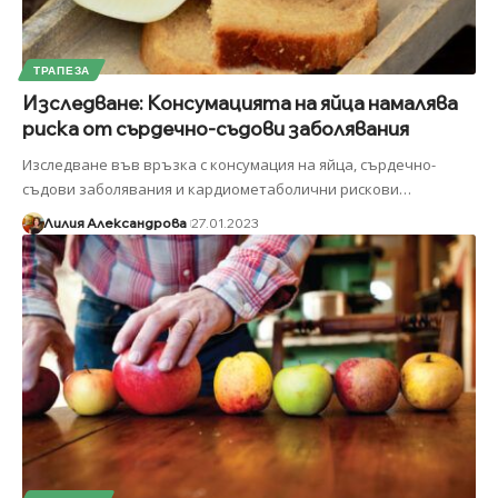
ТРАПЕЗА
Изследване: Консумацията на яйца намалява
риска от сърдечно-съдови заболявания
Изследване във връзка с консумация на яйца, сърдечно-
съдови заболявания и кардиометаболични рискови
…
Лилия Александрова
27.01.2023