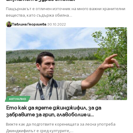
Пащърнакът е отличен източник на много важни хранителни
вещества, като съдържа обилна
…
Павлина Георгиева
30.10.2022
АКТУАЛНО
Ето как да ядете джинджифил, за да
забравите за грип, главоболие и...
Вижте как да подготвите коренищата за лесна употреба
Джинджифилът е сред културите,
…