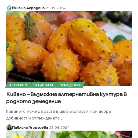
Екип на Агрозона
21.09.2024
АКТУАЛНО
ГРАДИНАТА
ЗЕМЕДЕЛИЕ
Кивано – възможна алтернативна култура в
родното земеделие
Киваното може да расте в цяла България, при добра
добивност и отглеждането
…
Павлина Георгиева
23.08.2024