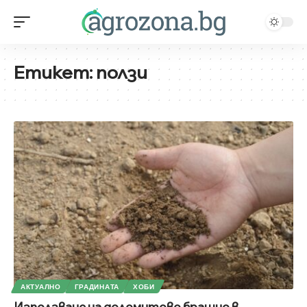
Етикет:
ползи
АКТУАЛНО
ГРАДИНАТА
ХОБИ
Използване на доломитово брашно в