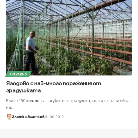
АКТУАЛНО
Ягодово с най-много поражения от
градушката
Близо 150 хил. лв. са загубите от градушка, колкото гъши яйца
на
…
Златко Златков
11.06.2012