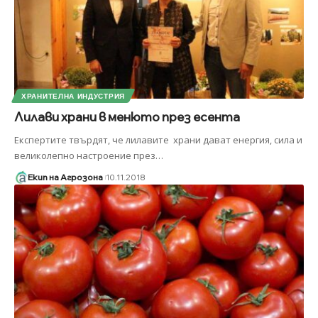
ХРАНИТЕЛНА ИНДУСТРИЯ
Лилави храни в менюто през есента
Експертите твърдят, че лилавите храни дават енергия, сила и
великолепно настроение през
…
Екип на Агрозона
10.11.2018