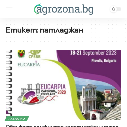
Етикет:
патладжан
АКТУАЛНО
Обсъждат селекцията на патладжан и пипер