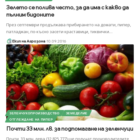
Зелето се полива често, за да има с какво да
пълним бидоните
През септември продължава прибирането на домати, пипер,
патладжан, по-късно засети краставици, тиквички
…
Екип на Агрозона
10.09.2016
ЗЕЛЕНЧУКОПРОИЗВОДСТВО
ЗЕМЕДЕЛИЕ
ОТГЛЕЖДАНЕ НА ПИПЕР
Почти 33 млн. лв. за подпомагане на зеленчуци
Почти 33 млн. лева (32 825 777) ще получат производителите