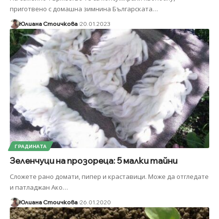
приготвено с домашна зимнина Българската
…
Юлиана Стоичкова
20.01.2023
ГРАДИНАТА
Зеленчуци на прозореца: 5 малки тайни
Сложете рано домати, пипер и краставици. Може да отгледате
и патладжан Ако
…
Юлиана Стоичкова
26.01.2020