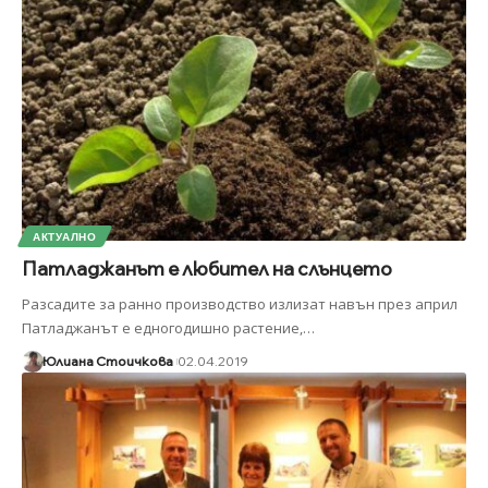
АКТУАЛНО
Патладжанът е любител на слънцето
Разсадите за ранно производство излизат навън през април
Патладжанът е едногодишно растение,
…
Юлиана Стоичкова
02.04.2019