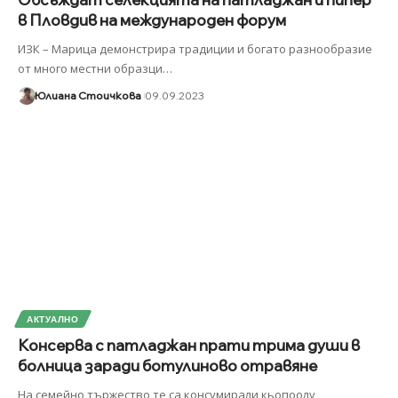
в Пловдив на международен форум
ИЗК – Марица демонстрира традиции и богато разнообразие
от много местни образци
…
Юлиана Стоичкова
09.09.2023
АКТУАЛНО
Консерва с патладжан прати трима души в
болница заради ботулиново отравяне
На семейно тържество те са консумирали кьопоолу,