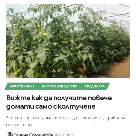
АГРОТЕХНИКА
БИОПРОИЗВОДСТВО
ГРАДИНАТА
Вижте как да получите повече
домати само с колтучене
Ето кои сортове домати могат да се колтучат, трябва да
оставяте по
…
Юлиана Стоичкова
18.07.2023