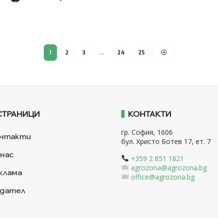
1
2
3
…
24
25
СТРАНИЦИ
КОНТАКТИ
гр. София, 1606
нтакти
бул. Христо Ботев 17, ет. 7
 нас
+359 2 851 1821
agrozona@agrozona.bg
клама
office@agrozona.bg
дател