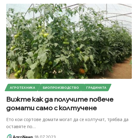
АГРОТЕХНИКА
БИОПРОИЗВОДСТВО
ГРАДИНАТА
Вижте как да получите повече
домати само с колтучене
Ето кои сортове домати могат да се колтучат, трябва да
оставяте по
…
AgroNews
18.07.2023