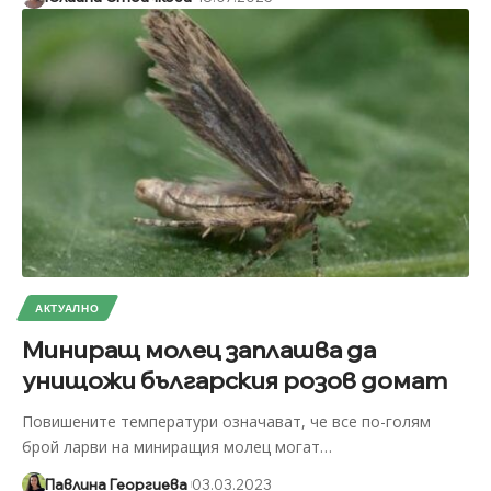
АКТУАЛНО
Миниращ молец заплашва да
унищожи българския розов домат
Повишените температури означават, че все по-голям
брой ларви на миниращия молец могат
…
Павлина Георгиева
03.03.2023