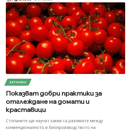
АКТУАЛНО
Показват добри практики за
отглеждане на домати и
краставици
Стопаните ще научат какви са разликите между
конвенционалното и биопроизводството на