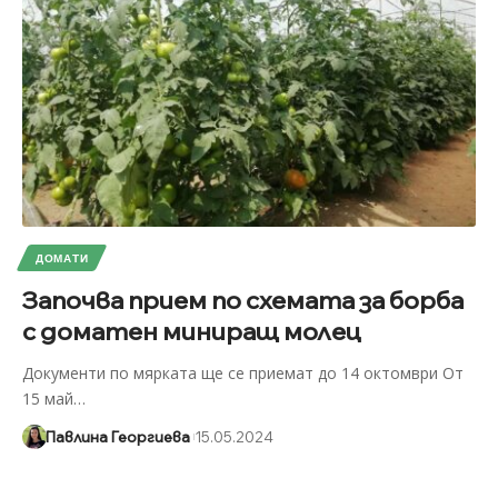
ДОМАТИ
Започва прием по схемата за борба
с доматен миниращ молец
Документи по мярката ще се приемат до 14 октомври От
15 май
…
Павлина Георгиева
15.05.2024