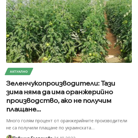
АКТУАЛНО
Зеленчукопроизводители: Тази
зима няма да има оранжерийно
производство, ако не получим
плащане...
Много голям процент от оранжерийните производители
не са получили плащане по украинската
…