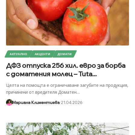
АКТУАЛНО
АКЦЕНТИ
ДОМАТИ
ДФЗ отпуска 256 хил. евро за борба
с доматения молец – Tuta...
Целта на помощта е ограничаване загубите на продукция,
причинени от вредителя Доматен
…
Мариана Климентиева
21.04.2026