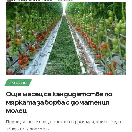
АКТУАЛНО
Още месец се кандидатства по
мярката за борба с доматения
молец
Помощта ще се предоставя и на градинари, които гледат
пипер, патладжан и
…