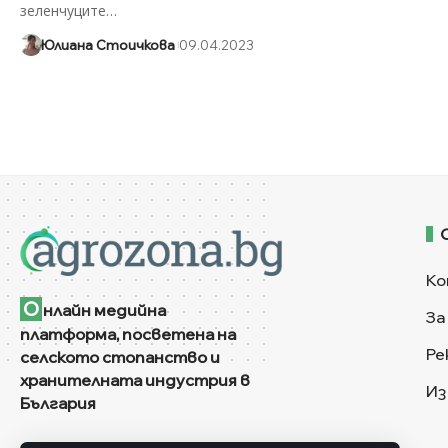
зеленчуците
…
Юлиана Стоичкова
09.04.2023
Ко
О
нлайн медийна
За
платформа, посветена на
Ре
селското стопанство и
хранителната индустрия в
Из
България