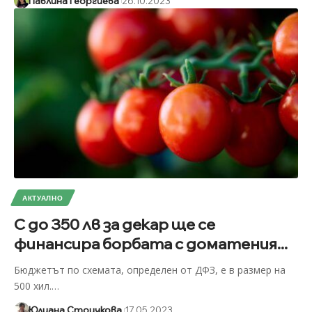
Павлина Георгиева
26.10.2023
АКТУАЛНО
С до 350 лв за декар ще се
финансира борбата с доматения...
Бюджетът по схемата, определен от ДФЗ, е в размер на
500 хил.
…
Юлиана Стоичкова
17.05.2023