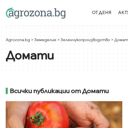
ОТ ДЕНЯ
АКТ
Agrozona.bg
>
Земеделие
>
Зеленчукопроизводство
>
Домат
Домати
Всички публикации от Домати