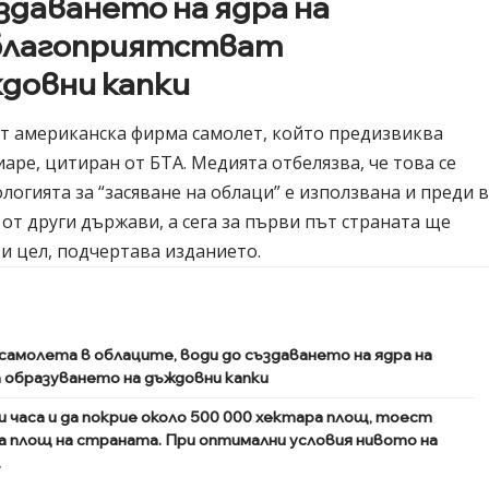
здаването на ядра на
 благоприятстват
довни капки
от американска фирма самолет, който предизвиква
аре, цитиран от БТА. Медията отбелязва, че това се
ологията за “засяване на облаци” е използвана и преди 
 от други държави, а сега за първи път страната ще
зи цел, подчертава изданието.
самолета в облаците, води до създаването на ядра на
 образуването на дъждовни капки
часа и да покрие около 500 000 хектара площ, тоест
 площ на страната. При оптимални условия нивото на
.