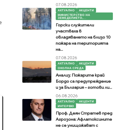
07.08.2026
АКТУАЛНО
АКЦЕНТИ
МИНИСТЕРСТВО НА
ЗЕМЕДЕЛИЕТО,...
е
Горски служители
участваха в
овладяването на близо 10
пожара на територията
на...
07.08.2026
АКТУАЛНО
АКЦЕНТИ
ОКОЛНА СРЕДА
Анализ: Пожарите край
Бордо са предупреждение
и за България – готови ли...
06.08.2026
АКТУАЛНО
АКЦЕНТИ
ИНТЕРВЮ
Проф. Деян Стратев пред
Агрозона: Афлатоксините
не се унищожават с