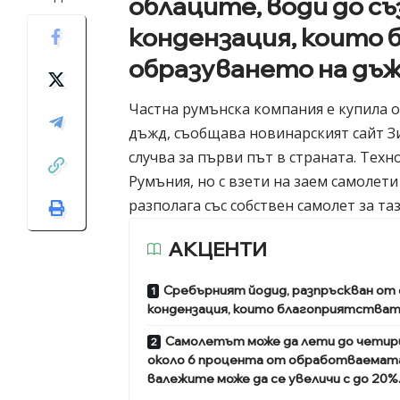
облаците, води до съ
кондензация, които
образуването на дъж
Частна румънска компания е купила 
дъжд, съобщава новинарският сайт Зи
случва за първи път в страната. Техн
Румъния, но с взети на заем самолети
разполага със собствен самолет за та
АКЦЕНТИ
Сребърният йодид, разпръскван от 
кондензация, които благоприятстват
Самолетът може да лети до четири 
около 6 процента от обработваемата
валежите може да се увеличи с до 20%