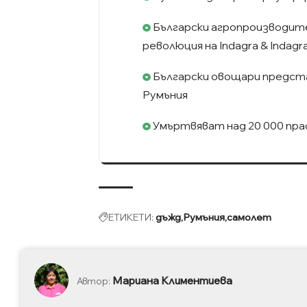
Български агропроизводит
революция на Indagra & Indagr
Български овощари предста
Румъния
Умъртвяват над 20 000 пра
ЕТИКЕТИ:
дъжд
Румъния
самолет
Мариана Климентиева
Автор: