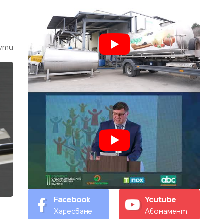
ути
Facebook
Youtube
Харесване
Абонамент