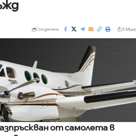
ъжд
3 Мин
Споделяне
азпръскван от самолета в