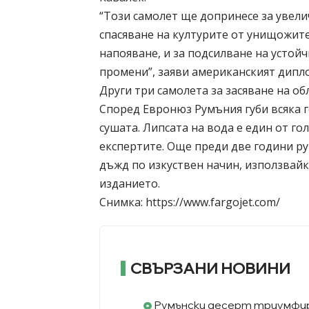
“Този самолет ще допринесе за увели
спасяване на културите от унищожите
напояване, и за подсилване на усто
промени”, заяви американският дипл
Други три самолета за засяване на об
Според Евронюз Румъния губи всяка 
сушата. Липсата на вода е един от г
експертите. Още преди две години ру
дъжд по изкуствен начин, използвайк
изданието.
Снимка: https://www.fargojet.com/
СВЪРЗАНИ НОВИНИ
Румънски десерт триумфир