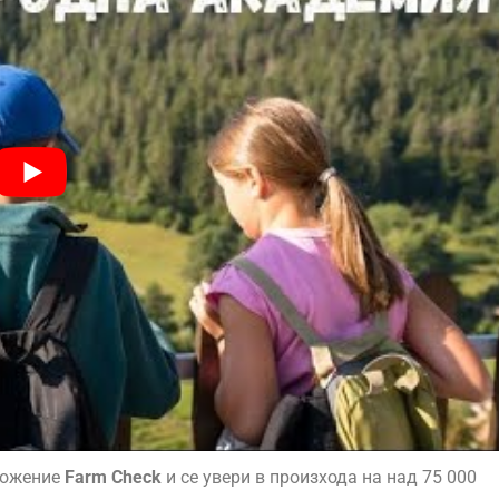
ложение
Farm Check
и се увери в произхода на над 75 000