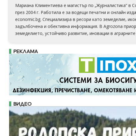
Мариана Климентиева е магистър по „Журналистика“ в С
през 2004 г. Работила е за водещи печатни и онлайн издан
economic.bg. Специализира в ресори като земеделие, ико
задълбочена и обективна информация. В Аgrozona приор
земеделието, устойчиво развитие, иновации в аграрните 
РЕКЛАМА
ВИДЕО