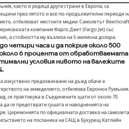
ния, както и редица други страни в Европа, са
рещини през лятото и все по-продължителни периоди н
лието, отбелязват местните медии. Самолетът Beechcraf
американската компания Фарго Джет (Fargo Jet) със
ик, а стойността му възлиза на 5 милиона долара.
о четири часа и да покрие около 500
 около 6 процента от обработваемата
птимални условия нивото на валежите
%.
за изкуствено предизвикване на дъжд обаче е
ерството на земеделието, отбелязва Евронюз Румъния
ид, се практикува в Съединените щати от около 70
за да се предотврати сушата и наводненията на
аре. Церемонията по официалната доставка на самолет
рисъствието на посланика на САЩ в Букурещ Катлийн