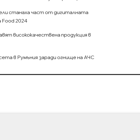
ели станаха част от дигиталната
a Food 2024
вят висококачествена продукция в
сета в Румъния заради огнище на АЧС