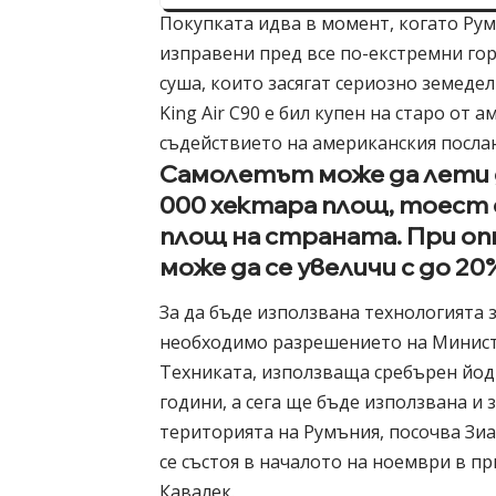
Покупката идва в момент, когато Румъ
изправени пред все по-екстремни го
суша, които засягат сериозно земеде
King Air C90 е бил купен на старо от 
съдействието на американския послан
Самолетът може да лети д
000 хектара площ, тоест
площ на страната. При о
може да се увеличи с до 20
За да бъде използвана технологията 
необходимо разрешението на Минист
Техниката, използваща сребърен йод
години, а сега ще бъде използвана и 
територията на Румъния, посочва Зи
се състоя в началото на ноември в п
Кавалек.