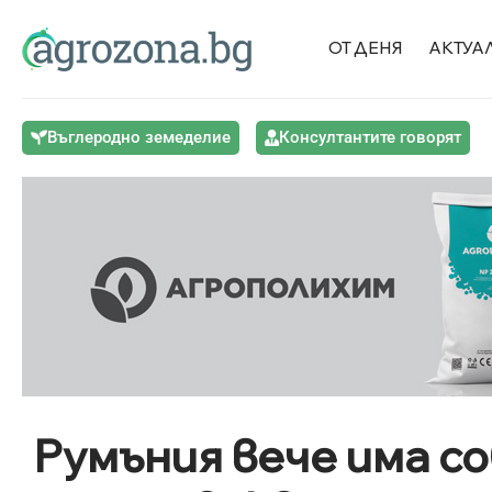
ОТ ДЕНЯ
АКТУА
Въглеродно земеделие
Консултантите говорят
Румъния вече има с