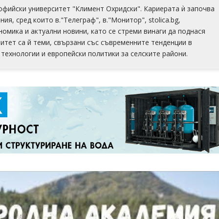
офийски университет "Климент Охридски". Кариерата ѝ започва
ия, сред които в."Телеграф", в."Монитор", stolica.bg,
номика и актуални новини, като се стреми винаги да поднася
итет са й теми, свързани със съвременните тенденции в
технологии и европейски политики за селските райони.