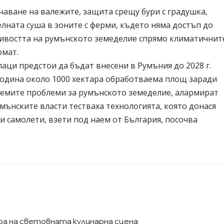
чаване на валежите, защита срещу бури с градушка,
лната суша в зоните с ферми, където няма достъп до
йчивостта на румънското земеделие спрямо климатичнит
омат.
лаци предстои да бъдат внесени в Румъния до 2028 г.
година около 1000 хектара обработваема площ заради
олемите проблеми за румънското земеделие, алармират
мънските власти тестваха технологията, която донася
и самолети, взети под наем от България, посочва
а на световната кулинарна сцена