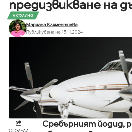
предизвикване на д
АКТУАЛНО
Мариана Климентиева
Публикувана на 15.11.2024
Сребърният йодид, р
СПОДЕЛИ