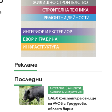
а
t
Реклама
.
Последни
АКТУАЛНО
АКЦЕНТИ
БИЗНЕС & ИНДУСТРИЯ
а
БАБХ констатира огнище
на АЧС в с. Гроздьово,
област Варна