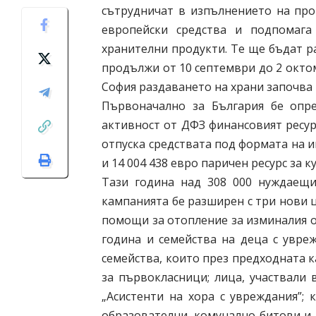
сътрудничат в изпълнението на про
европейски средства и подпомага
хранителни продукти. Те ще бъдат р
продължи от 10 септември до 2 октом
София раздаването на храни започва 
Първоначално за България бе опр
активност от ДФЗ финансовият ресурс
отпуска средствата под формата на
и 14 004 438 евро паричен ресурс за 
Тази година над 308 000 нуждаещи
кампанията бе разширен с три нови ц
помощи за отопление за изминалия о
година и семейства на деца с увре
семейства, които през предходната 
за първокласници; лица, участвали
„Асистенти на хора с увреждания”;
образователни, комунално-битови и 