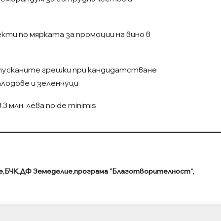
ти по мярката за промоции на вино в
пусканите грешки при кандидатстване
плодове и зеленчуци
3 млн. лева по de minimis
е
БЧК
ДФ Земеделие
програма "Благотворителност"