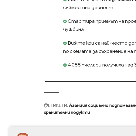
съвместна дейност
Стартира приемът на проек
чужбина
Вижте кои са най-често до
по схемата за съхранение на 
4 088 пчелари получиха над 3.
ЕТИКЕТИ:
Агенция социално подпомаган
хранителни подукти