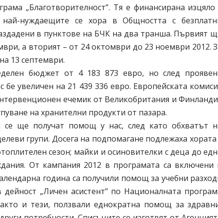
грама „Благотворителност”. Тя е финансирана изцяло 
 най-нуждаещите се хора в Общността с безплатн
аздадени в пунктове на БЧК на два транша. Първият щ
ври, а вторият – от 24 октомври до 23 ноември 2012. З
на 13 септември.
еделен бюджет от 4 183 873 евро, но след проявен
 бе увеличен на 21 439 336 евро. Европейската комиси
 интервенционен ечемик от Великобритания и Финланди
купуване на хранителни продукти от пазара.
 се ще получат помощ у нас, след като обхватът н
елеви групи. Досега на подпомагане подлежаха хората 
топлителен сезон; майки и осиновителки с деца до едн
ждания. От кампания 2012 в програмата са включени 
календарна година са получили помощ за учебни разход
 в дейност „Личен асистент” по Националната програм
 както и тези, ползвали еднократна помощ за здравни
други потребности. Списъците се изготвят от Агенцият