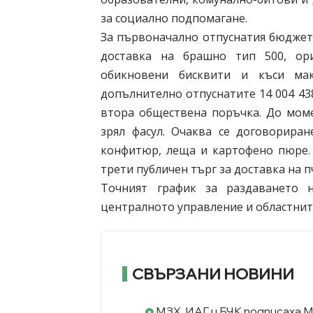
за социално подпомагане.
За първоначално отпуснатия бюджет
доставка на брашно тип 500, ори
обикновени бисквити и къси мак
допълнително отпуснатите 14 004 43
втора обществена поръчка. До моме
зрял фасул. Очаква се договориран
конфитюр, леща и картофено пюре. 
трети публичен търг за доставка на п
Точният график за раздаването 
централното управление и областнит
СВЪРЗАНИ НОВИНИ
МЗХ, ИАГ и БЧК подписаха 