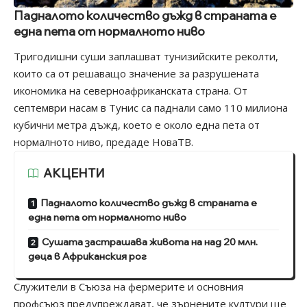
Падналото количество дъжд в страната е
една пета от нормалното ниво
Тригодишни суши заплашват тунизийските реколти,
които са от решаващо значение за разрушената
икономика на северноафриканската страна. От
септември насам в Тунис са паднали само 110 милиона
кубични метра дъжд, което е около една пета от
нормалното ниво, предаде НоваТВ.
АКЦЕНТИ
Падналото количество дъжд в страната е
една пета от нормалното ниво
Сушата застрашава живота на над 20 млн.
деца в Африканския рог
Служители в Съюза на фермерите и основния
профсъюз предупреждават, че зърнените култури ще