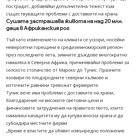
пострадат, добавяйки допълнителна тежест към
съществуващите проблеми с доставките на храна.
Сушата застрашава живота на над 20 млн.
деца в Африканския рог
Тъй като изменението на климата се ускори, носейки
невероятни горещини в средиземноморския регион
през последните лета, зимните дъждове многократно
намаляха в Северна Африка, причинявайки проблеми за
селското стопанство от Мароко до Тунис. Празните
язовири по плодородните северни хълмове и
източните равнини тревожат фермерите.
Тунис вече има проблеми с доставките на храни,
благодарение на високите световни цени и
финансовите затруднения на правителството, които
намалиха капацитета му да купува вносна храна и да
субсидира местните ферми.
„Време е властите да обявят извънредно положение