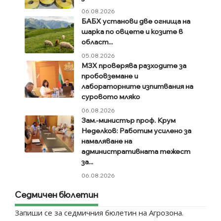
06.08.2026
БАБХ установи две огнища на
шарка по овцете и козите в
област...
05.08.2026
МЗХ проверява разходите за
пробовземане и
лабораторните изпитвания на
суровото мляко
06.08.2026
Зам.-министър проф. Крум
Неделков: Работим усилено за
намаляване на
административната тежест
за...
06.08.2026
Седмичен бюлетин
Запиши се за седмичния бюлетин на Агрозона.