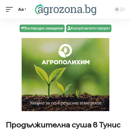
Aa
Въглеродно земеделие
Консултантите говорят
Продължителна суша в Тунис