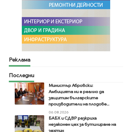
Реклама
Последни
Министър Абровски:
Амбицията ни е реално да
защитим българските
производители на плодове...
06.08.2026
БАБХ и СДВР разкриха
незаконен цех за бутилиране на
зехтин