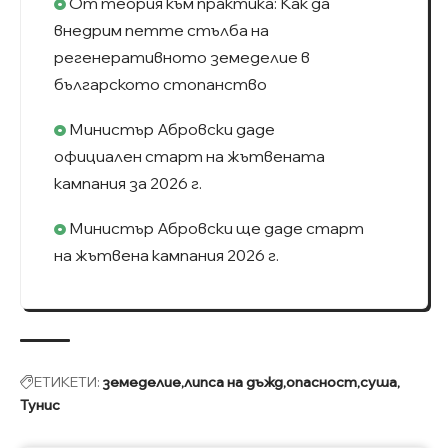
От теория към практика: Как да
внедрим петте стълба на
регенеративното земеделие в
българското стопанство
Министър Абровски даде
официален старт на жътвената
кампания за 2026 г.
Министър Абровски ще даде старт
на жътвена кампания 2026 г.
ЕТИКЕТИ:
земеделие
липса на дъжд
опасност
суша
Тунис