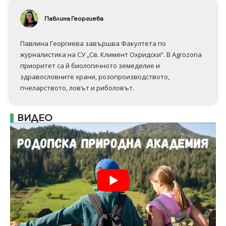
Павлина Георгиева
Павлина Георгиева завършва Факултета по
журналистика на СУ „Св. Климент Охридски“. В Аgrozona
приоритет са й биологичното земеделие и
здравословните храни, розопроизводството,
пчеларството, ловът и риболовът.
ВИДЕО