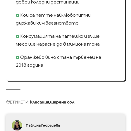
добри коледни дестинации
Кои са петте най-любопитни
държави към веганството
Консумацията на патешко и гъшe
месо ще нарасне до 8 милиона тона
Оранжево вино стана първенец на
2018 година
ЕТИКЕТИ:
класация
шарена сол
Павлина Георгиева