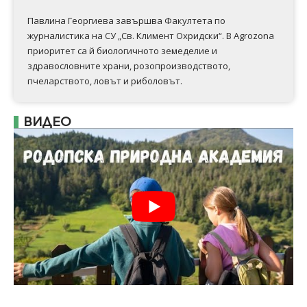
Павлина Георгиева завършва Факултета по
журналистика на СУ „Св. Климент Охридски“. В Аgrozona
приоритет са й биологичното земеделие и
здравословните храни, розопроизводството,
пчеларството, ловът и риболовът.
ВИДЕО