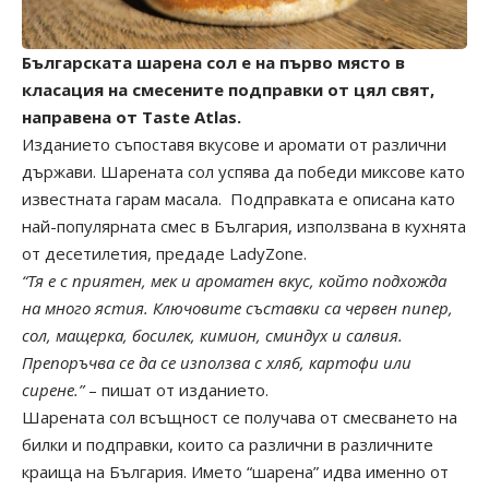
Българската шарена сол е на първо място в
класация на смесените подправки от цял свят,
направена от Taste Atlas.
Изданието съпоставя вкусове и аромати от различни
държави. Шарената сол успява да победи миксове като
известната гарам масала. Подправката е описана като
най-популярната смес в България, използвана в кухнята
от десетилетия, предаде LadyZone.
“Тя е с приятен, мек и ароматен вкус, който подхожда
на много ястия. Ключовите съставки са червен пипер,
сол, мащерка, босилек, кимион, сминдух и салвия.
Препоръчва се да се използва с хляб, картофи или
сирене.”
– пишат от изданието.
Шарената сол всъщност се получава от смесването на
билки и подправки, които са различни в различните
краища на България. Името “шарена” идва именно от