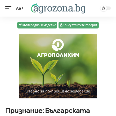
Aa
Въглеродно земеделие
Консултантите говорят
Признание: Българската