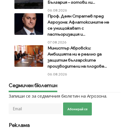
България – готови ли...
06.08.2026
Проф. Деян Стратев пред
Агрозона: Афлатоксините не
се унищожават с
пастьоризация и...
07.08.2026
Министър Абровски:
Амбицията ни е реално да
защитим българските
производители на плодове...
06.08.2026
Седмичен бюлетин
Запиши се за седмичния бюлетин на Агрозона.
Абонирай се
Реклама