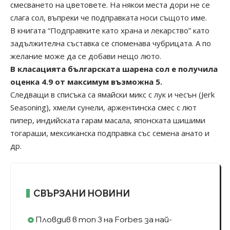
смесването на цветовете. На някои места дори не се
слага сол, въпреки че подправката носи същото име.
В книгата “Подправките като храна и лекарство” като
задължителна съставка се споменава чубрицата. А по
желание може да се добави нещо люто.
В класацията българската шарена сол е получила
оценка 4.9 от максимум възможна 5.
Следващи в списъка са ямайски микс с лук и чесън (Jerk
Seasoning), хмели сунели, аржентинска смес с лют
пипер, индийската гарам масала, японската шишими
тогараши, мексиканска подправка със семена анато и
др.
СВЪРЗАНИ НОВИНИ
Пловдив в топ 3 на Forbes за най-