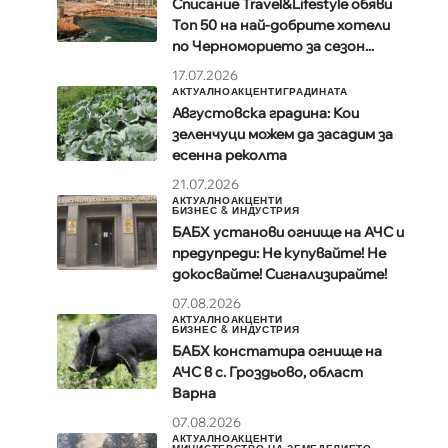
Списание Travel&Lifestyle обяви
Топ 50 на най-добрите хотели
по Черноморието за сезон...
17.07.2026
АКТУАЛНО
АКЦЕНТИ
ГРАДИНАТА
Августовска градина: Кои
о
зеленчуци можем да засадим за
есенна реколта
21.07.2026
АКТУАЛНО
АКЦЕНТИ
БИЗНЕС & ИНДУСТРИЯ
БАБХ установи огнище на АЧС и
предупреди: Не купувайте! Не
докосвайте! Сигнализирайте!
07.08.2026
АКТУАЛНО
АКЦЕНТИ
БИЗНЕС & ИНДУСТРИЯ
БАБХ констатира огнище на
АЧС в с. Гроздьово, област
Варна
07.08.2026
АКТУАЛНО
АКЦЕНТИ