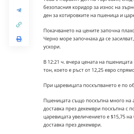
безопасния коридор за износ на зърно
ден за котировките на пшеница и цар
Покачването на цените започна плахо
Черно море започнаха да се засилват
ускори.
В 12:21 ч. вчера цената на пшеницата
тон, което е ръст от 12,25 евро спрям
При царевицата поскъпването е по обя
Пшеницата също поскъпна много на а
доставка през декември поскъпна с по
царевицата увеличението е $15,75 на 
доставка през декември.