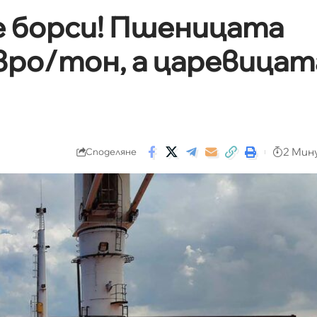
е борси! Пшеницата
евро/тон, а царевицат
2 Мин
Споделяне