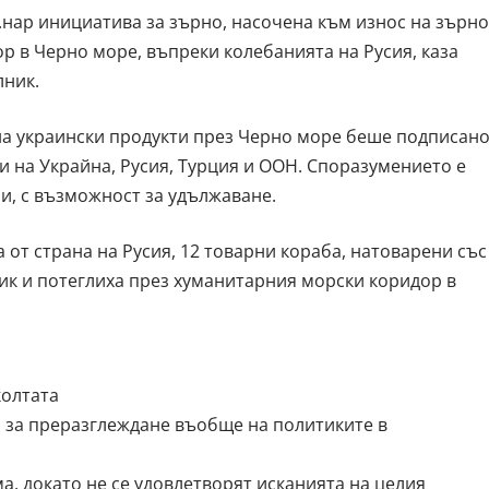
.нар инициатива за зърно, насочена към износ на зърно
р в Черно море, въпреки колебанията на Русия, каза
лник.
на украински продукти през Черно море беше подписан
и на Украйна, Русия, Турция и ООН. Споразумението е
ри, с възможност за удължаване.
от страна на Русия, 12 товарни кораба, натоварени със
ик и потеглиха през хуманитарния морски коридор в
колтата
 за преразглеждане въобще на политиките в
, докато не се удовлетворят исканията на целия