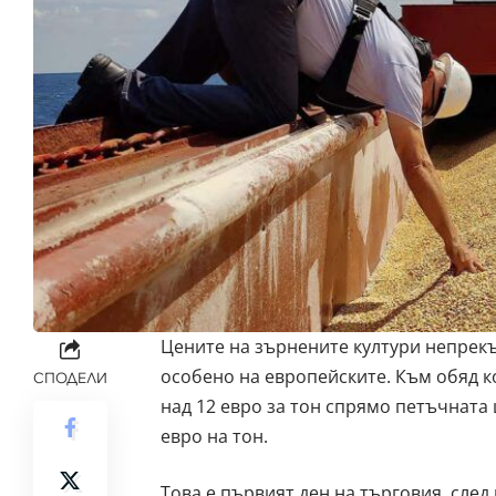
Цените на зърнените култури непрек
особено на европейските. Към обяд к
СПОДЕЛИ
над 12 евро за тон спрямо петъчната
евро на тон.
Това е първият ден на търговия, след 