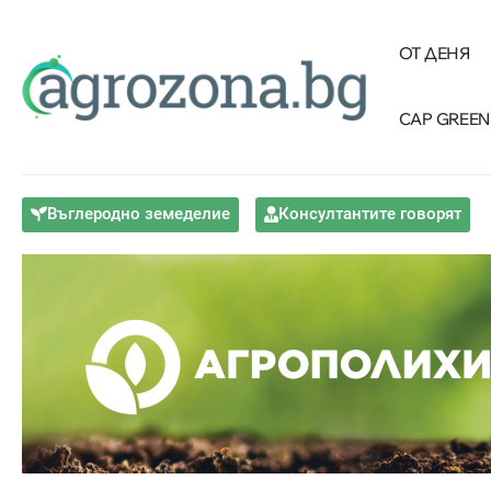
ОТ ДЕНЯ
CAP GREEN
Въглеродно земеделие
Консултантите говорят