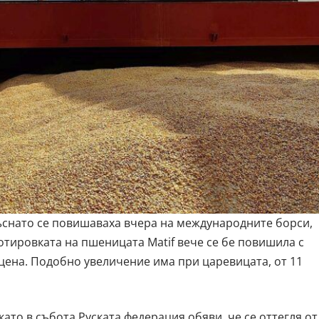
ъснато се повишаваха вчера на международните борси,
отировката на пшеницата Matif вече се бе повишила с
 цена. Подобно увеличение има при царевицата, от 11
като в събота Руската федерация обяви, че се оттегля от