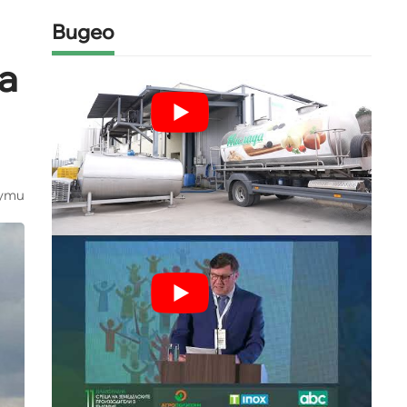
Видео
а
ути