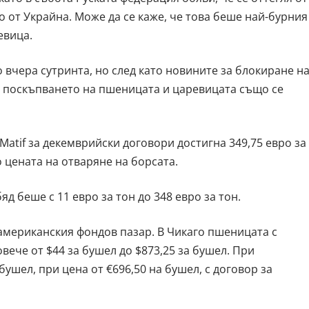
 от Украйна. Може да се каже, че това беше най-бурния
евица.
 вчера сутринта, но след като новините за блокиране н
, поскъпването на пшеницата и царевицата също се
 Matif за декемврийски договори достигна 349,75 евро за
о цената на отваряне на борсата.
д беше с 11 евро за тон до 348 евро за тон.
мериканския фондов пазар. В Чикаго пшеницата с
вече от $44 за бушел до $873,25 за бушел. При
бушел, при цена от €696,50 на бушел, с договор за