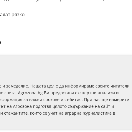
адат рязко
а
с и земеделие. Нашата цел е да информираме своите читатели
по света. Agrozona.bg Ви предоставя експертни анализи и
информация за важни срокове и събития. При нас ще намерите
път на Агрозона подготвя цялото съдържание на сайт и
 и стажантите, които се учат на аграрна журналистика в