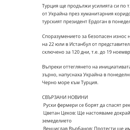
Турция ще продължи усилията си по т
от Украйна през хуманитарния коридо
турският президент Ердоган в понеде
Споразумението за безопасен износ 
на 22 юли в Истанбул от представител
сключено за 120 дни, т.е. до 19 ноемв
Въпреки оттеглянето на инициативата 
зърно, напуснаха Украйна в понеделн
Черно море към Турция.
СВЪРЗАНИ НОВИНИ
Руски фермери се борят да спасят ре
Цветан Цеков: Ще настояваме докрай
земеделието
Венцислав Върбанов: Протести ще има