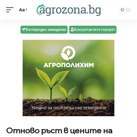
Aa
Въглеродно земеделие
Консултантите говорят
Отново ръст в цените на