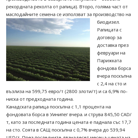
рекордната реколта от рапица). Второ, голяма част от
маслодайните семена се използват за производство на
биодизел.
Рапицата с
договор за
доставка през
февруари на
Парижката
фондова борса
вчера поскъпна
с 2,4 на сто и
възлиза на 599,75 евро/т (2800 злоти/т) и са 6,9% по-
ниска от предходната година.
Канадската рапица поскъпна с 1,1 процента на
фондовата борса в Уинипег вчера. и струва 845,50 CAD/
т, като за последната година цената е паднала със 17,7
на сто. Соята в САЩ поскъпна с 0,7% вчера до 539,94
USD/т. През последните дванадесет месеца цената на