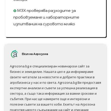
МЗХ проверява разходите за
пробовземане и лабораторните
изпитвания на суровото мляко
Екип на Агрозона
Agrozona.bg e специализиран новинарски сайт за
бизнес и земеделие. Нашата цел е да информираме
своите читатели за новостите и добрите практики в
агробизнеса у нас и по света. Agrozona.bg Ви предоставя
експертни анализи и съвети за успешна реализация в
сектора, а също така информация за важни срокове и
събития. При нас ще намерите още и интересни и
полезни съвети за вашето хоби. Екипът на Агрозона
подготвя цялото съдържание на сайт и списание