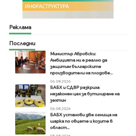
Реклама
Последни
Министър Абровски:
Амбицията ни е реално да
защитим българските
производители на плодове...
06.08.2026
БАБХ и СДВР разкриха
незаконен цех за бутилиране на
зехтин
06.08.2026
БАБХ установи две огнища на
шарка по овцете и козите в
област...
05.08.2026