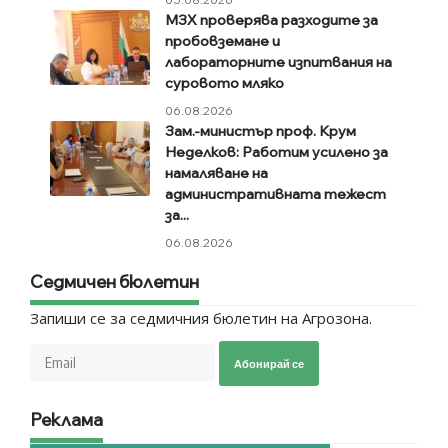
МЗХ проверява разходите за
пробовземане и
лабораторните изпитвания на
суровото мляко
06.08.2026
Зам.-министър проф. Крум
Неделков: Работим усилено за
намаляване на
административната тежест
за...
06.08.2026
Седмичен бюлетин
Запиши се за седмичния бюлетин на Агрозона.
Абонирай се
Реклама