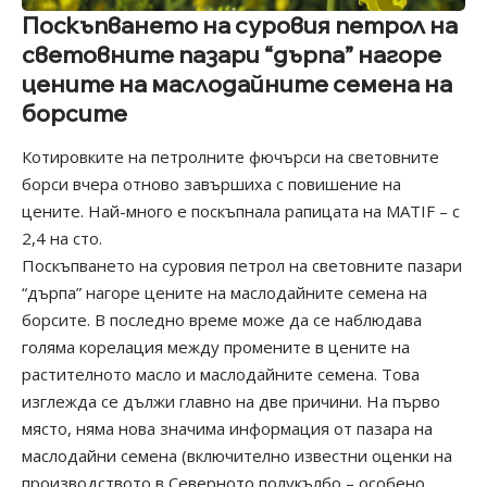
Поскъпването на суровия петрол на
световните пазари “дърпа” нагоре
цените на маслодайните семена на
борсите
Котировките на петролните фючърси на световните
борси вчера отново завършиха с повишение на
цените. Най-много е поскъпнала рапицата на MATIF – с
2,4 на сто.
Поскъпването на суровия петрол на световните пазари
“дърпа” нагоре цените на маслодайните семена на
борсите. В последно време може да се наблюдава
голяма корелация между промените в цените на
растителното масло и маслодайните семена. Това
изглежда се дължи главно на две причини. На първо
място, няма нова значима информация от пазара на
маслодайни семена (включително известни оценки на
производството в Северното полукълбо – особено