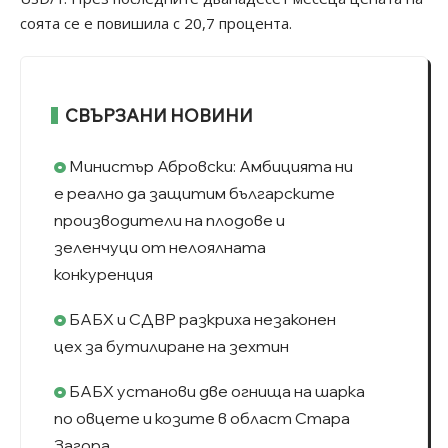
соята се е повишила с 20,7 процента.
СВЪРЗАНИ НОВИНИ
Министър Абровски: Амбицията ни
е реално да защитим българските
производители на плодове и
зеленчуци от нелоялната
конкуренция
БАБХ и СДВР разкриха незаконен
цех за бутилиране на зехтин
БАБХ установи две огнища на шарка
по овцете и козите в област Стара
Загора